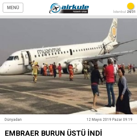
MENÜ
İstanbul
24/31
Dünyadan
12 Mayıs 2019 Pazar 09:19
EMBRAER BURUN ÜSTÜ İNDİ