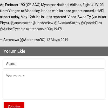
An Embraer 190 (XY-AGQ) Myanmar National Airlines, flight
#UB103
from Yangon to Mandalay, landed with its nose gear retracted at MDL
airport today, May 12th. No injuries reported. Video: Swee Ty (via Arkar
Phyo).
@jonostrower
@JacdecNew
@AviationSafety
@SpaethFlies
@AirlineFlyer
pic.twitter.com/bO3cj1947L
— Aeronews (@AeronewsRO)
12 Mayıs 2019
Yorum Ekle
Gönder