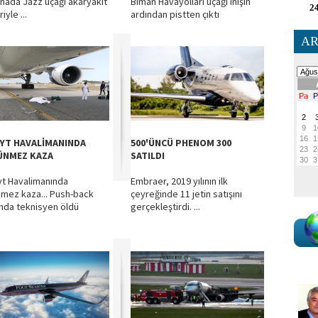
anada Jazz uçağı akaryakıt
Biman Havayolları uçağı inişin
24
iyle ...
ardından pistten çıktı
AR
YT HAVALİMANINDA
500'ÜNCÜ PHENOM 300
NMEZ KAZA
SATILDI
t Havalimanında
Embraer, 2019 yılının ilk
mez kaza... Push-back
çeyreğinde 11 jetin satışını
ında teknisyen öldü
gerçekleştirdi. ...