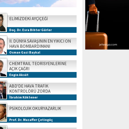
ELİMİZDEKİ AYÇİÇEĞİ
Doç. Dr. Esra Bihter Gürler
II. DÜNYA SAVAŞININ EN YIKICI ON
HAVA BOMBARDIMANI
Osman Gazi Baykal
CHEMTRAIL TEORİSYENLERİNE
AÇIK ÇAĞRI
Engin Aksüt
ABD'DE HAVA TRAFİK
KONTROLÖRÜ ZORDA
İbrahim Köktener
PSİKOLOJİK OKURYAZARLIK
Prof. Dr. Muzaffer Çetingüç