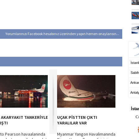
Yorumlarınızı Facebook hesabınız üzerinden yapın hemen onaylansın...
UÇ
İstanb
Sabih
Anka
Antal
HA
İsta
 AKARYAKIT TANKERİYLE
UÇAK PİSTTEN ÇIKTI
C
IŞTI
YARALILAR VAR
to Pearson havaalanında
Myanmar Yangon Havalimanında