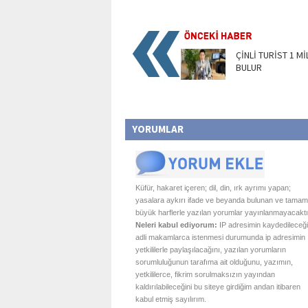
ÇİNLİ TURİST 1 M
BULUR
YORUMLAR
Küfür, hakaret içeren; dil, din, ırk ayrımı yapan;
yasalara aykırı ifade ve beyanda bulunan ve tamam
büyük harflerle yazılan yorumlar yayınlanmayacaktı
Neleri kabul ediyorum:
IP adresimin kaydedileceği
adli makamlarca istenmesi durumunda ip adresimin
yetkililerle paylaşılacağını, yazılan yorumların
sorumluluğunun tarafıma ait olduğunu, yazımın,
yetkililerce, fikrim sorulmaksızın yayından
kaldırılabileceğini bu siteye girdiğim andan itibaren
kabul etmiş sayılırım.