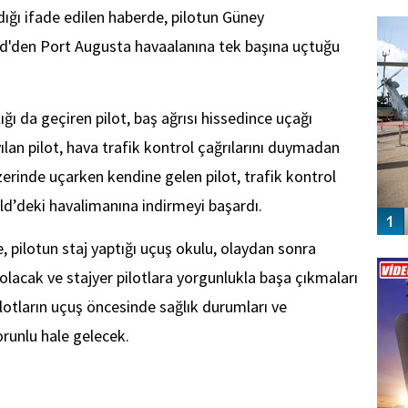
FO
ğı ifade edilen haberde, pilotun Güney
SİNG
eld'den Port Augusta havaalanına tek başına uçtuğu
ı da geçiren pilot, baş ağrısı hissedince uçağı
lan pilot, hava trafik kontrol çağrılarını duymadan
rinde uçarken kendine gelen pilot, trafik kontrol
eld’deki havalimanına indirmeyi başardı.
, pilotun staj yaptığı uçuş okulu, olaydan sonra
Vİ
ENGEL
 olacak ve stajyer pilotlara yorgunlukla başa çıkmaları
lotların uçuş öncesinde sağlık durumları ve
 zorunlu hale gelecek.