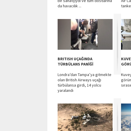
bir sanatçıydı ve tüm dostlarına
Air C
da havacılık ...
tanker
BRITISH UÇAĞINDA
KUVE
TÜRBÜLANS PANİĞİ
GÖRÜ
Londra’dan Tampa’ya gitmekte
Kuvey
olan British Airways uçağı
görün
türbülansa girdi, 14 yolcu
sıras
yaralandı