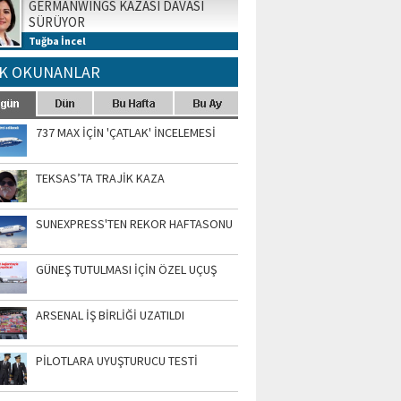
GERMANWINGS KAZASI DAVASI
SÜRÜYOR
Tuğba İncel
K OKUNANLAR
737 MAX İÇİN 'ÇATLAK' İNCELEMESİ
TEKSAS’TA TRAJİK KAZA
SUNEXPRESS'TEN REKOR HAFTASONU
GÜNEŞ TUTULMASI İÇİN ÖZEL UÇUŞ
ARSENAL İŞ BİRLİĞİ UZATILDI
PİLOTLARA UYUŞTURUCU TESTİ