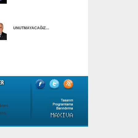
Onur Güntürkün
UNUTMAYACAĞIZ…
Ünal Başusta
i
lines
ess