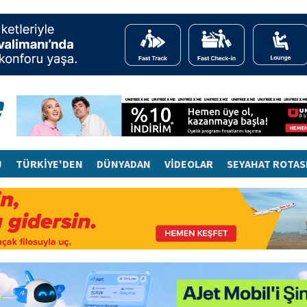
J
TÜRKİYE'DEN
DÜNYADAN
VİDEOLAR
SEYAHAT ROTAS