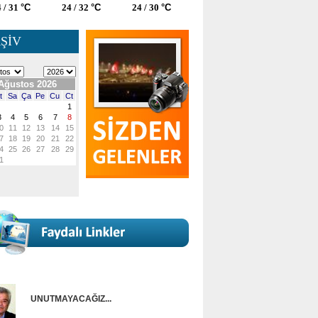
 / 31
°C
24 / 32
°C
24 / 30
°C
ŞİV
UNUTMAYACAĞIZ...