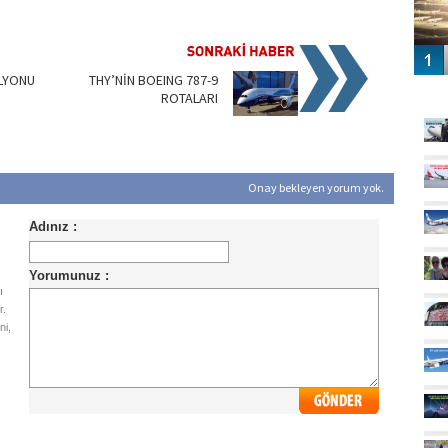
İLYONU
THY’NİN BOEING 787-9
GÜ
ROTALARI
Onay bekleyen yorum yok.
ı
r.
ni,