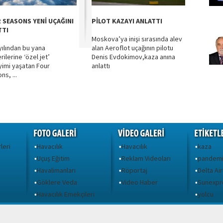
 SEASONS YENİ UÇAĞINI
PİLOT KAZAYI ANLATTI
TTI
Moskova’ya inişi sırasında alev
yılından bu yana
alan Aeroflot uçağının pilotu
ilerine ‘özel jet’
Denis Evdokimov,kaza anına
imi yaşatan Four
anlattı
s, ...
leri
Havacılık
Havacılık
kaza
•
•
•
Uçuş Eğitim
Reklam Videoları
pandem
•
•
•
Havalimanları
Röportaj
Delta Air
•
•
•
Göklere Veda
Video Haber
Sunexpr
•
•
•
ı
Havacılık Emekçileri
yolcu
•
•