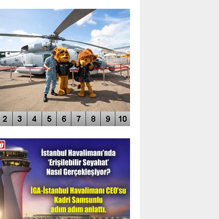
TO GALERİ
APUR AIRSHOW-2020
DEO GALERİ
LERİN AŞILDIĞI HAVALİMANI