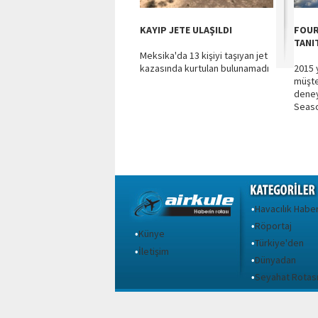
KAYIP JETE ULAŞILDI
FOUR
TANI
Meksika'da 13 kişiyi taşıyan jet
kazasında kurtulan bulunamadı
2015 
müşter
deney
Season
Havacılık Haber
•
Röportaj
•
Künye
•
Türkiye'den
•
İletişim
•
Dünyadan
•
Seyahat Rotas
•