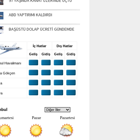
97 YAŞINDA KANAT ÜZERİNDE UÇTU
ABD YAPTIRIMI KALDIRDI
BAŞÜSTÜ DOLAP ÜCRETİ GÜNDEMDE
UŞ BİLGİLERİ
İç Hatlar
Dış Hatlar
Geliş
Gidiş
Geliş
Gidiş
ul Havalimanı
a Gökçen
ra
ya
VA DURUMU
nbul
umartesi
Pazar
Pazartesi