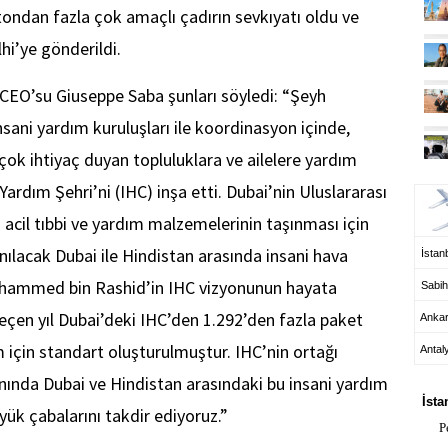
ondan fazla çok amaçlı çadırın sevkıyatı oldu ve
lhi’ye gönderildi.
n CEO’su Giuseppe Saba şunları söyledi: “Şeyh
ani yardım kuruluşları ile koordinasyon içinde,
çok ihtiyaç duyan topluluklara ve ailelere yardım
UÇ
 Yardım Şehri’ni (IHC) inşa etti. Dubai’nin Uluslararası
acil tıbbi ve yardım malzemelerinin taşınması için
ılacak Dubai ile Hindistan arasında insani hava
İstanb
hammed bin Rashid’in IHC vizyonunun hayata
Sabih
Geçen yıl Dubai’deki IHC’den 1.292’den fazla paket
Anka
 için standart oluşturulmuştur. IHC’nin ortağı
Antal
HA
nında Dubai ve Hindistan arasındaki bu insani yardım
İsta
k çabalarını takdir ediyoruz.”
P