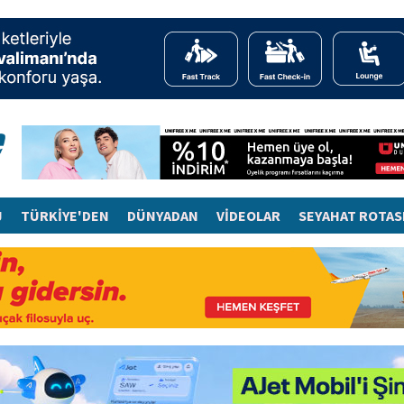
J
TÜRKİYE'DEN
DÜNYADAN
VİDEOLAR
SEYAHAT ROTAS