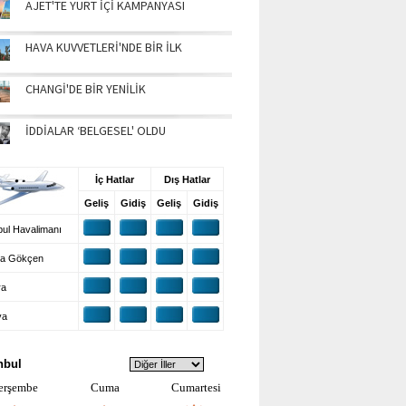
AJET'TE YURT İÇİ KAMPANYASI
HAVA KUVVETLERİ'NDE BİR İLK
CHANGİ'DE BİR YENİLİK
İDDİALAR ‘BELGESEL' OLDU
UŞ BİLGİLERİ
İç Hatlar
Dış Hatlar
Geliş
Gidiş
Geliş
Gidiş
ul Havalimanı
a Gökçen
ra
ya
VA DURUMU
nbul
erşembe
Cuma
Cumartesi