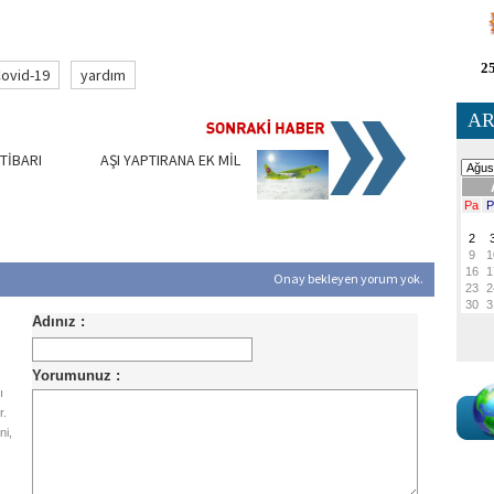
25
ovid-19
yardım
AR
İTİBARI
AŞI YAPTIRANA EK MİL
Onay bekleyen yorum yok.
ı
r.
ni,