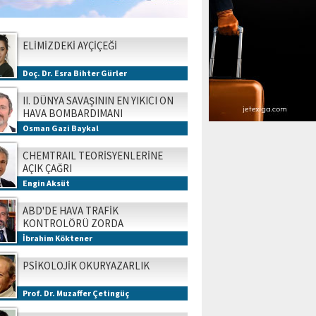
ELİMİZDEKİ AYÇİÇEĞİ
Doç. Dr. Esra Bihter Gürler
II. DÜNYA SAVAŞININ EN YIKICI ON
HAVA BOMBARDIMANI
Osman Gazi Baykal
CHEMTRAIL TEORİSYENLERİNE
AÇIK ÇAĞRI
Engin Aksüt
ABD'DE HAVA TRAFİK
KONTROLÖRÜ ZORDA
İbrahim Köktener
PSİKOLOJİK OKURYAZARLIK
Prof. Dr. Muzaffer Çetingüç