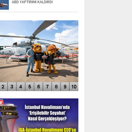
ABD YAPTIRIMI KALDIRDI
TO GALERİ
APUR AIRSHOW-2020
DEO GALERİ
LERİN AŞILDIĞI HAVALİMANI