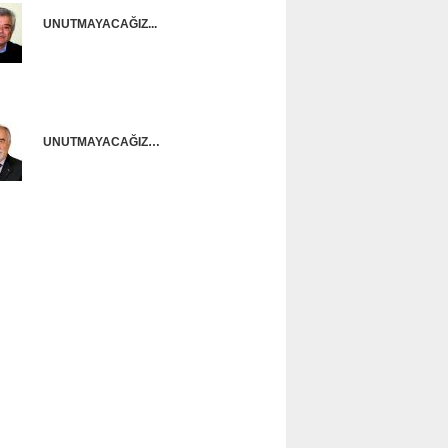
UNUTMAYACAĞIZ...
Onur Güntürkün
UNUTMAYACAĞIZ…
Ünal Başusta