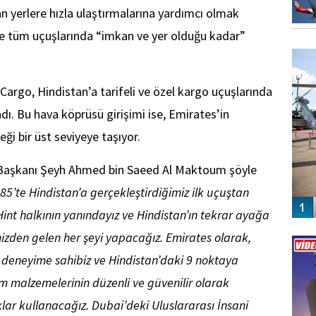
n yerlere hızla ulaştırmalarına yardımcı olmak
e tüm uçuşlarında “imkan ve yer olduğu kadar”
FO
SİNG
Cargo, Hindistan’a tarifeli ve özel kargo uçuşlarında
dı. Bu hava köprüsü girişimi ise, Emirates’in
i bir üst seviyeye taşıyor.
u Başkanı Şeyh Ahmed bin Saeed Al Maktoum şöyle
85’te Hindistan’a gerçekleştirdiğimiz ilk uçuştan
int halkının yanındayız ve Hindistan’ın tekrar ayağa
Vİ
izden gelen her şeyi yapacağız. Emirates olarak,
ENGEL
 deneyime sahibiz ve Hindistan’daki 9 noktaya
m malzemelerinin düzenli ve güvenilir olarak
klar kullanacağız. Dubai’deki Uluslararası İnsani