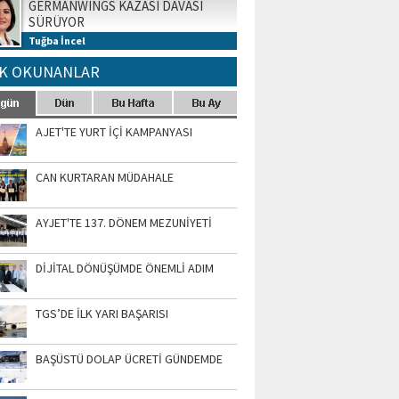
GERMANWINGS KAZASI DAVASI
SÜRÜYOR
Tuğba İncel
K OKUNANLAR
AJET'TE YURT İÇİ KAMPANYASI
CAN KURTARAN MÜDAHALE
AYJET'TE 137. DÖNEM MEZUNİYETİ
DİJİTAL DÖNÜŞÜMDE ÖNEMLİ ADIM
TGS’DE İLK YARI BAŞARISI
BAŞÜSTÜ DOLAP ÜCRETİ GÜNDEMDE