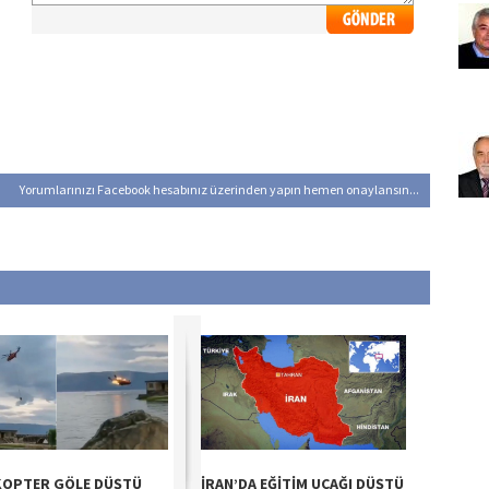
Yorumlarınızı Facebook hesabınız üzerinden yapın hemen onaylansın...
KOPTER GÖLE DÜŞTÜ
İRAN’DA EĞİTİM UÇAĞI DÜŞTÜ