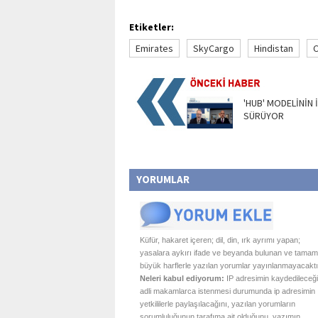
Etiketler:
Emirates
SkyCargo
Hindistan
C
'HUB' MODELİNİN 
SÜRÜYOR
YORUMLAR
Küfür, hakaret içeren; dil, din, ırk ayrımı yapan;
yasalara aykırı ifade ve beyanda bulunan ve tamam
büyük harflerle yazılan yorumlar yayınlanmayacaktı
Neleri kabul ediyorum:
IP adresimin kaydedileceği
adli makamlarca istenmesi durumunda ip adresimin
yetkililerle paylaşılacağını, yazılan yorumların
sorumluluğunun tarafıma ait olduğunu, yazımın,