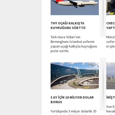
THY UÇAĞI KALKIŞTA
CHEC
KUYRUĞUNU SÜRTTÜ
YAPT
Türk Hava Yolları’nın
Münst
Birmingham-İstanbul seferini
sefer
yapan uçağı kalkışta kuyruğunu
in işl
piste sürttü
3 AY İÇİN 10 MİLYON DOLAR
İNİŞT
BONUS
Sun E
Yurtdışında 3 milyar dolarlık 35
Havali