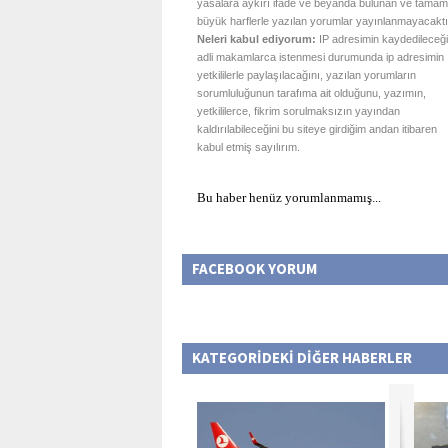
yasalara aykırı ifade ve beyanda bulunan ve tamam
büyük harflerle yazılan yorumlar yayınlanmayacaktı
Neleri kabul ediyorum:
IP adresimin kaydedileceği
adli makamlarca istenmesi durumunda ip adresimin
yetkililerle paylaşılacağını, yazılan yorumların
sorumluluğunun tarafıma ait olduğunu, yazımın,
yetkililerce, fikrim sorulmaksızın yayından
kaldırılabileceğini bu siteye girdiğim andan itibaren
kabul etmiş sayılırım.
Bu haber henüz yorumlanmamış...
FACEBOOK YORUM
KATEGORİDEKİ DİĞER HABERLER