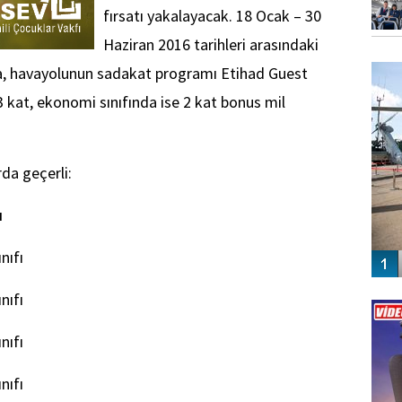
fırsatı yakalayacak. 18 Ocak – 30
Haziran 2016 tarihleri arasındaki
FO
SİNG
a, havayolunun sadakat programı Etihad Guest
3 kat, ekonomi sınıfında ise 2 kat bonus mil
da geçerli:
ı
nıfı
Vİ
nıfı
ENGEL
nıfı
nıfı