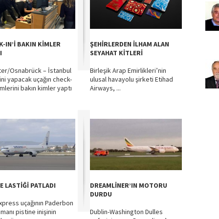
K-IN’İ BAKIN KİMLER
ŞEHİRLERDEN İLHAM ALAN
I
SEYAHAT KİTLERİ
er/Osnabrück – İstanbul
Birleşik Arap Emirlikleri’nin
ini yapacak uçağın check-
ulusal havayolu şirketi Etihad
emlerini bakın kimler yaptı
Airways, ...
E LASTİĞİ PATLADI
DREAMLİNER’IN MOTORU
DURDU
xpress uçağının Paderbon
manı pistine inişinin
Dublin-Washington Dulles