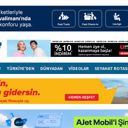
J
TÜRKİYE'DEN
DÜNYADAN
VİDEOLAR
SEYAHAT ROTAS