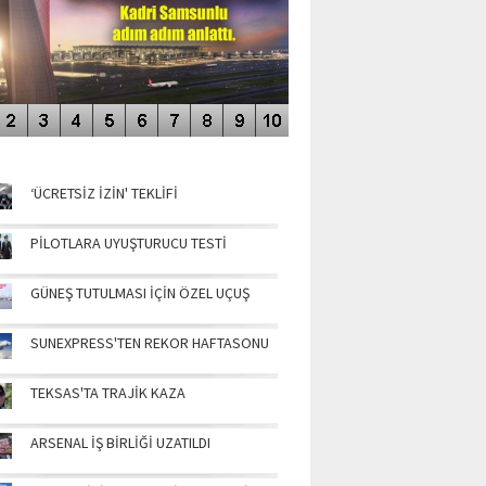
NÜN MANŞETLERİ
‘ÜCRETSİZ İZİN' TEKLİFİ
PİLOTLARA UYUŞTURUCU TESTİ
GÜNEŞ TUTULMASI İÇİN ÖZEL UÇUŞ
SUNEXPRESS'TEN REKOR HAFTASONU
TEKSAS'TA TRAJİK KAZA
ARSENAL İŞ BİRLİĞİ UZATILDI