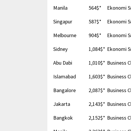
Manila
564$*
Ekonomi Sı
Singapur
587$*
Ekonomi Sı
Melbourne
904$*
Ekonomi Sı
Sidney
1,084$*
Ekonomi Sı
Abu Dabi
1,010$*
Business C
Islamabad
1,603$*
Business C
Bangalore
2,087$*
Business C
Jakarta
2,143$*
Business C
Bangkok
2,152$*
Business C