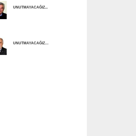
UNUTMAYACAĞIZ...
Onur Güntürkün
UNUTMAYACAĞIZ…
Ünal Başusta