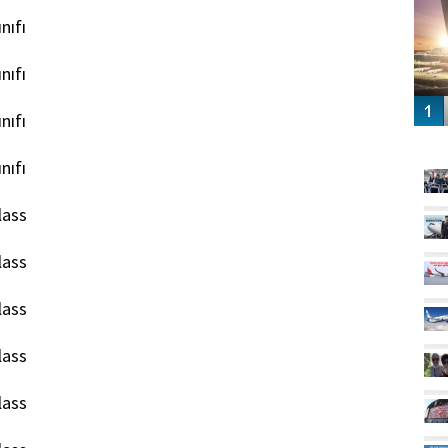
nıfı
nıfı
nıfı
GÜ
nıfı
lass
lass
lass
lass
lass