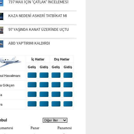
737 MAX İÇİN 'ÇATLAK' İNCELEMESİ
KAZA NEDENİ ASKERİ TATBİKAT MI
97 YAŞINDA KANAT ÜZERİNDE UÇTU
ABD YAPTIRIMI KALDIRDI
UŞ BİLGİLERİ
İç Hatlar
Dış Hatlar
Geliş
Gidiş
Geliş
Gidiş
ul Havalimanı
a Gökçen
ra
ya
VA DURUMU
nbul
umartesi
Pazar
Pazartesi