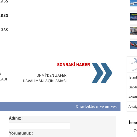
lass
lass
lass
UÇ
V
DHMİ’DEN ZAFER
İstanb
LADI
HAVALİMANI AÇIKLAMASI
Sabih
Anka
Onay bekleyen yorum yok.
Antal
HA
İsta
C