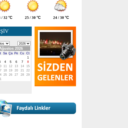
 / 32
°C
25 / 30
°C
24 / 30
°C
ŞİV