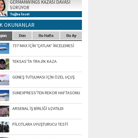
GERMANWINGS KAZASI DAVASI
SÜRÜYOR
Tuğba İncel
K OKUNANLAR
737 MAX İÇİN 'ÇATLAK' İNCELEMESİ
TEKSAS’TA TRAJİK KAZA
GÜNEŞ TUTULMASI İÇİN ÖZEL UÇUŞ
SUNEXPRESS'TEN REKOR HAFTASONU
ARSENAL İŞ BİRLİĞİ UZATILDI
PİLOTLARA UYUŞTURUCU TESTİ