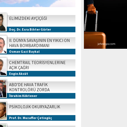
ELİMİZDEKİ AYÇİÇEĞİ
Doç. Dr. Esra Bihter Gürler
II. DÜNYA SAVAŞININ EN YIKICI ON
HAVA BOMBARDIMANI
Osman Gazi Baykal
CHEMTRAIL TEORİSYENLERİNE
AÇIK ÇAĞRI
Engin Aksüt
ABD'DE HAVA TRAFİK
KONTROLÖRÜ ZORDA
İbrahim Köktener
PSİKOLOJİK OKURYAZARLIK
Prof. Dr. Muzaffer Çetingüç