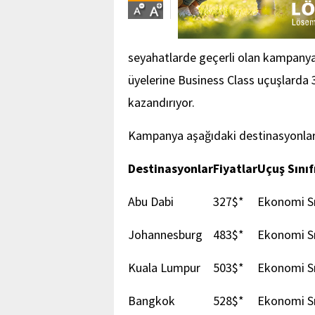
seyahatlarde geçerli olan kampany
üyelerine Business Class uçuşlarda 
kazandırıyor.
Kampanya aşağıdaki destinasyonlar
Destinasyonlar
Fiyatlar
Uçuş Sınıf
Abu Dabi
327$*
Ekonomi Sı
Johannesburg
483$*
Ekonomi Sı
Kuala Lumpur
503$*
Ekonomi Sı
Bangkok
528$*
Ekonomi Sı