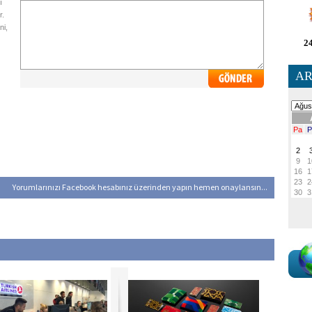
ı
r.
ni,
24
AR
Yorumlarınızı Facebook hesabınız üzerinden yapın hemen onaylansın...