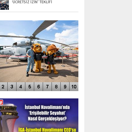
‘ÜCRETSİZ İZİN’ TEKLİFİ
TO GALERİ
APUR AIRSHOW-2020
DEO GALERİ
LERİN AŞILDIĞI HAVALİMANI