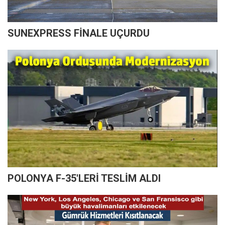
SUNEXPRESS FİNALE UÇURDU
POLONYA F-35'LERİ TESLİM ALDI