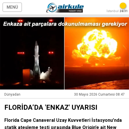
MENÜ
İstanbul
24/31
Dünyadan
30 Mayıs 2026 Cumartesi 08:47
FLORİDA’DA 'ENKAZ' UYARISI
Florida Cape Canaveral Uzay Kuvvetleri İstasyonu’nda
statik ateşleme testi sırasında Blue Origin’e ait New