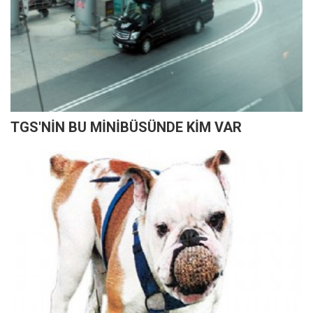
TGS'NİN BU MİNİBÜSÜNDE KİM VAR