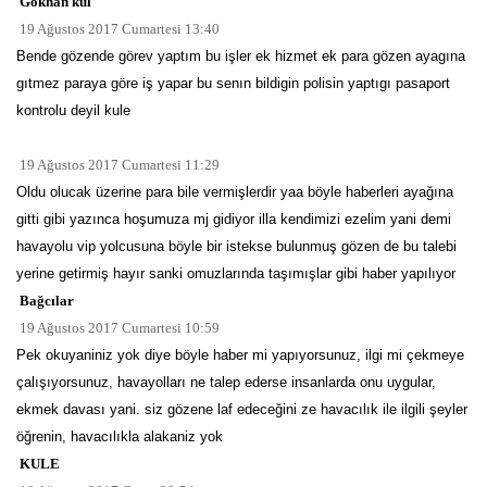
Gökhan kul
19 Ağustos 2017 Cumartesi 13:40
Bende gözende görev yaptım bu işler ek hizmet ek para gözen ayagına
gıtmez paraya göre iş yapar bu senın bildigin polisin yaptıgı pasaport
kontrolu deyil kule
19 Ağustos 2017 Cumartesi 11:29
Oldu olucak üzerine para bile vermişlerdir yaa böyle haberleri ayağına
gitti gibi yazınca hoşumuza mj gidiyor illa kendimizi ezelim yani demi
havayolu vip yolcusuna böyle bir istekse bulunmuş gözen de bu talebi
yerine getirmiş hayır sanki omuzlarında taşımışlar gibi haber yapılıyor
Bağcılar
19 Ağustos 2017 Cumartesi 10:59
Pek okuyaniniz yok diye böyle haber mi yapıyorsunuz, ilgi mi çekmeye
çalışıyorsunuz, havayolları ne talep ederse insanlarda onu uygular,
ekmek davası yani. siz gözene laf edeceğini ze havacılık ile ilgili şeyler
öğrenin, havacılıkla alakaniz yok
KULE