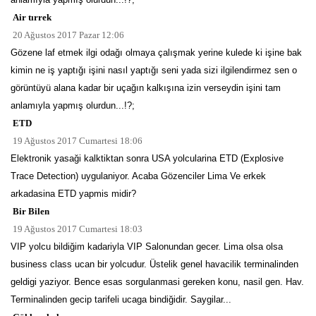
Air tırrek
20 Ağustos 2017 Pazar 12:06
Gözene laf etmek ilgi odağı olmaya çalışmak yerine kulede ki işine bak
kimin ne iş yaptığı işini nasıl yaptığı seni yada sizi ilgilendirmez sen o
görüntüyü alana kadar bir uçağın kalkışına izin verseydin işini tam
anlamıyla yapmış olurdun...!?;
ETD
19 Ağustos 2017 Cumartesi 18:06
Elektronik yasaği kalktiktan sonra USA yolcularina ETD (Explosive
Trace Detection) uygulaniyor. Acaba Gözenciler Lima Ve erkek
arkadasina ETD yapmis midir?
Bir Bilen
19 Ağustos 2017 Cumartesi 18:03
VIP yolcu bildiğim kadariyla VIP Salonundan gecer. Lima olsa olsa
business class ucan bir yolcudur. Üstelik genel havacilik terminalinden
geldigi yaziyor. Bence esas sorgulanmasi gereken konu, nasil gen. Hav.
Terminalinden gecip tarifeli ucaga bindiğidir. Saygilar...