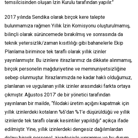
temsilcisinden oluşan İzin Kurulu tarafından yapılır.”
2017 yılında Sendika olarak birçok kere talepte
bulunmamıza rağmen Yıllık İzin Komisyonu oluşturulmamış,
bilinçli olarak sürüncemede bırakılmış ve sonrasında da
teknik yetersizlik/zaman kısıtlılığı gibi bahanelerle Ekip
Planlama birimince tek taraflı olarak yıllık izinler
yayınlanmıştır. Bu izinlere itirazlarımız da dikkate alınmamış,
birçok personelin mağduriyetine ve memnuniyetsizliğine
sebep olunmuştur. İtirazlarımızda ne kadar haklı olduğumuz,
planlanan ve uygulanan yıllık izinler arasındaki farkta ortaya
çıkmıştır. Ağustos 2017’ de bir yönetici tarafından
yayınlanan bir mailde, “filodaki üretim açığını kapatmak için
yıllık izinlerdeki kotaların %6’dan %1’e düşürüldüğü ve yıllık
izinlerde tek taraflı olarak kesintiler yapıldığı” açıkça ifade
edilmiştir. Yine, yıllık izinlerdeki dengesiz dağılımlardan
dolayı birçok personel, ziyadesiyle yıpranmış ve bu durum