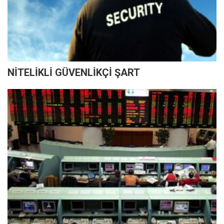
NİTELİKLİ GÜVENLİKÇİ ŞART