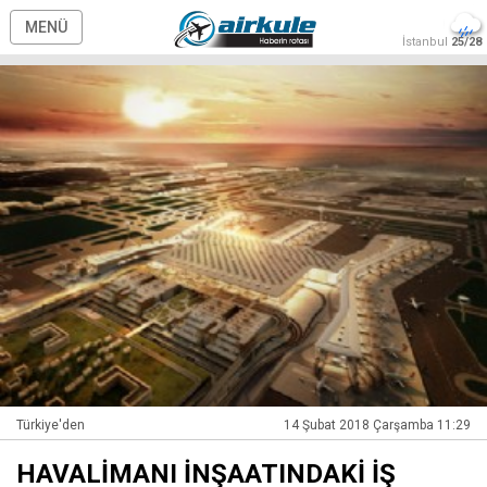
MENÜ
İstanbul
25/28
Türkiye'den
14 Şubat 2018 Çarşamba 11:29
HAVALİMANI İNŞAATINDAKİ İŞ