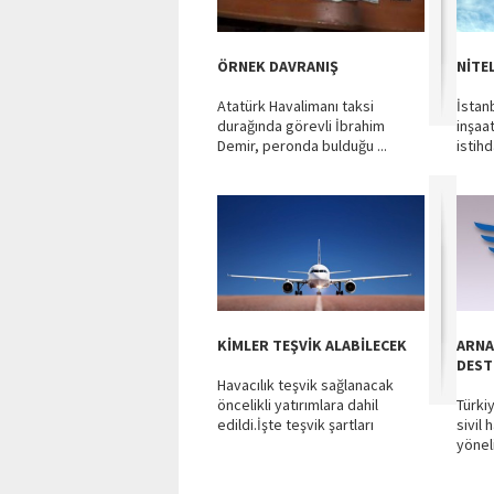
ÖRNEK DAVRANIŞ
NİTE
Atatürk Havalimanı taksi
İstan
durağında görevli İbrahim
inşaat
Demir, peronda bulduğu ...
istihd
KİMLER TEŞVİK ALABİLECEK
ARNA
DEST
Havacılık teşvik sağlanacak
öncelikli yatırımlara dahil
Türki
edildi.İşte teşvik şartları
sivil 
yönel