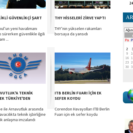
24
AR
LİKLİ GÜVENLİKÇİ ŞART
THY HİSSELERİ ZİRVE YAPTI
bul’un yeni havalimanı
THY’nin yükselen rakamları
ı sürerken güvenlikle ilgili
borsaya da yansıdı
am ...
VUTLUK'A TEKNİK
ITB BERLİN FUARI İÇİN EK
EK TÜRKİYE'DEN
SEFER KOYDU
ye ile Arnavutluk arasında
Corendon Havayolları ITB Berlin
havacılıkta teknik işbirliğine
Fuarı için ek sefer koydu
ik anlaşma imzalandı