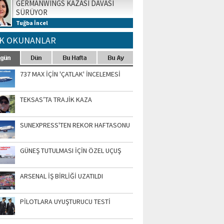
GERMANWINGS KAZASI DAVASI
SÜRÜYOR
Tuğba İncel
K OKUNANLAR
737 MAX İÇİN 'ÇATLAK' İNCELEMESİ
TEKSAS’TA TRAJİK KAZA
SUNEXPRESS'TEN REKOR HAFTASONU
GÜNEŞ TUTULMASI İÇİN ÖZEL UÇUŞ
ARSENAL İŞ BİRLİĞİ UZATILDI
PİLOTLARA UYUŞTURUCU TESTİ