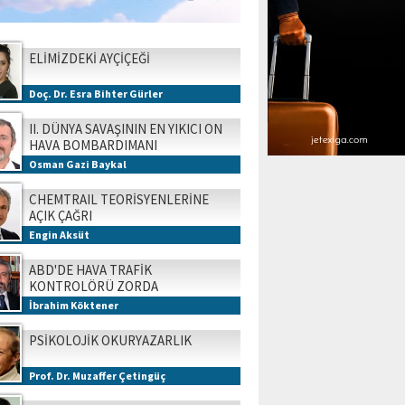
ELİMİZDEKİ AYÇİÇEĞİ
Doç. Dr. Esra Bihter Gürler
II. DÜNYA SAVAŞININ EN YIKICI ON
HAVA BOMBARDIMANI
Osman Gazi Baykal
CHEMTRAIL TEORİSYENLERİNE
AÇIK ÇAĞRI
Engin Aksüt
ABD'DE HAVA TRAFİK
KONTROLÖRÜ ZORDA
İbrahim Köktener
PSİKOLOJİK OKURYAZARLIK
Prof. Dr. Muzaffer Çetingüç