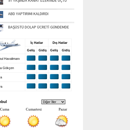
97 YAŞINDA KANAT ÜZERİNDE UÇTU
ABD YAPTIRIMI KALDIRDI
BAŞÜSTÜ DOLAP ÜCRETİ GÜNDEMDE
UŞ BİLGİLERİ
İç Hatlar
Dış Hatlar
Geliş
Gidiş
Geliş
Gidiş
ul Havalimanı
a Gökçen
ra
ya
VA DURUMU
nbul
Cuma
Cumartesi
Pazar