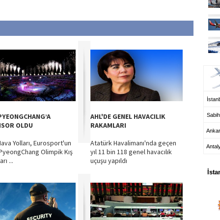
UÇ
İstanb
PYEONGCHANG’A
AHL'DE GENEL HAVACILIK
Sabih
SOR OLDU
RAKAMLARI
Anka
Hava Yolları, Eurosport'un
Atatürk Havalimanı'nda geçen
Antal
PyeongChang Olimpik Kış
yıl 11 bin 118 genel havacılık
HA
rı ...
uçuşu yapıldı
İsta