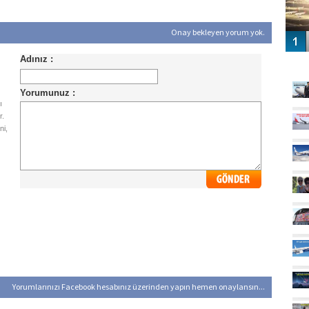
Onay bekleyen yorum yok.
GÜ
ı
r.
ni,
Yorumlarınızı Facebook hesabınız üzerinden yapın hemen onaylansın...