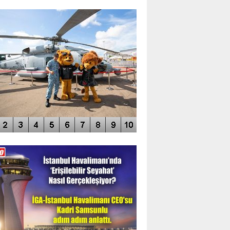
TO GALERİ
APUR AIRSHOW-2020
DEO GALERİ
LERİN AŞILDIĞI HAVALİMANI