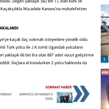
 buldu. Değeri yaklaşık 582 bin TL olan kürk ve
FO
SİNG
a Kaçakçılıkla Mücadele Kanunu'na muhalefetten
YAKALANDI
iye'ye kaçak ilaç sokmak isteyenlere yönelik oldu.
li Türk yolcu ile J.K isimli Ugandalı yolcuların
ri yaklaşık 66 bin lira olan 887 adet vücut geliştirme
it edildi. İlaçlara el konulurken 2 yolcu hakkında da
Vİ
ENGEL
ATINDAKİ
EMİRATES SKYWARDS’A
ÖDÜL