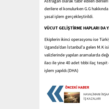
Astragan olarak tabir edilen derileri
derilere el konulurken G.G hakkınd
yasal işlem gerçekleştirildi.
VÜCUT GELİŞTİRME HAPLARI DA 
Ekiplerin ikinci operasyonu ise Türk
Uganda'dan İstanbul'a gelen M.K isim
valizlerinde yapılan aramalarda değe
ilacı ile yine 40 adet tıbbi ilaç tesp
işlem yapıldı.(DHA)
HAVALİMANI İNŞA
İŞ KAZALARI