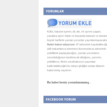
YORUMLAR
Küfür, hakaret içeren; dil, din, ırk ayrımı yapan;
yasalara aykırı ifade ve beyanda bulunan ve tamam
büyük harflerle yazılan yorumlar yayınlanmayacaktı
Neleri kabul ediyorum:
IP adresimin kaydedileceği
adli makamlarca istenmesi durumunda ip adresimin
yetkililerle paylaşılacağını, yazılan yorumların
sorumluluğunun tarafıma ait olduğunu, yazımın,
yetkililerce, fikrim sorulmaksızın yayından
kaldırılabileceğini bu siteye girdiğim andan itibaren
kabul etmiş sayılırım.
Bu haber henüz yorumlanmamış...
FACEBOOK YORUM