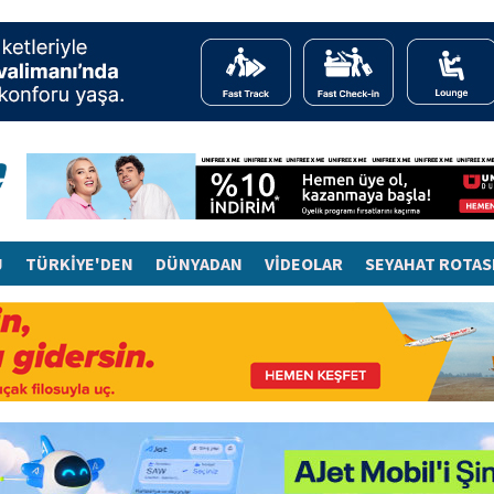
J
TÜRKİYE'DEN
DÜNYADAN
VİDEOLAR
SEYAHAT ROTAS