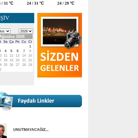
 / 31
°C
24 / 31
°C
24 / 29
°C
ŞİV
UNUTMAYACAĞIZ...