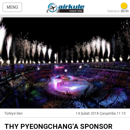
MENÜ
İstanbul
25/33
Türkiye'den
14 Şubat 2018 Çarşamba 11:10
THY PYEONGCHANG’A SPONSOR