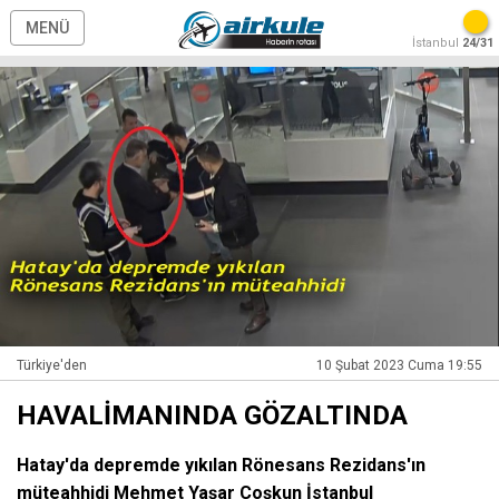
MENÜ
İstanbul
24/31
Türkiye'den
10 Şubat 2023 Cuma 19:55
HAVALİMANINDA GÖZALTINDA
Hatay'da depremde yıkılan Rönesans Rezidans'ın
müteahhidi Mehmet Yaşar Coşkun İstanbul