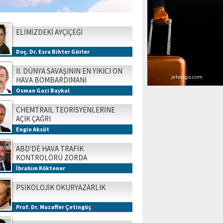
ELİMİZDEKİ AYÇİÇEĞİ
Doç. Dr. Esra Bihter Gürler
II. DÜNYA SAVAŞININ EN YIKICI ON
HAVA BOMBARDIMANI
Osman Gazi Baykal
CHEMTRAIL TEORİSYENLERİNE
AÇIK ÇAĞRI
Engin Aksüt
ABD'DE HAVA TRAFİK
KONTROLÖRÜ ZORDA
İbrahim Köktener
PSİKOLOJİK OKURYAZARLIK
Prof. Dr. Muzaffer Çetingüç