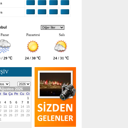
ra
ya
VA DURUMU
nbul
Pazar
Pazartesi
Salı
 / 29
°C
24 / 30
°C
24 / 31
°C
ŞİV