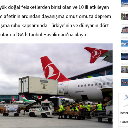
k doğal felaketlerden birisi olan ve 10 ili etkileyen
m afetinin ardından dayanışma omuz omuza deprem
ışma ruhu kapsamında Türkiye’nin ve dünyanın dört
mlar da İGA İstanbul Havalimanı’na ulaştı.
UÇ
İstanb
Sabih