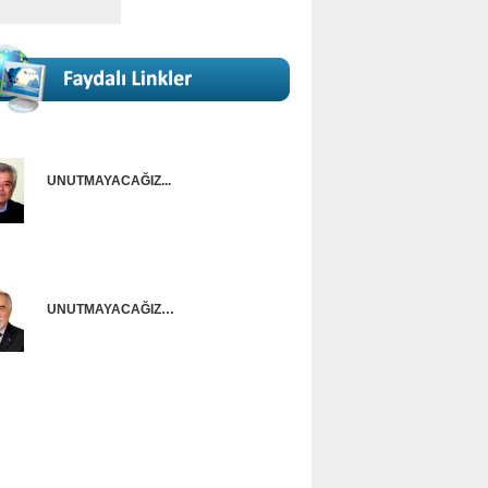
UNUTMAYACAĞIZ...
Onur Güntürkün
UNUTMAYACAĞIZ…
Ünal Başusta