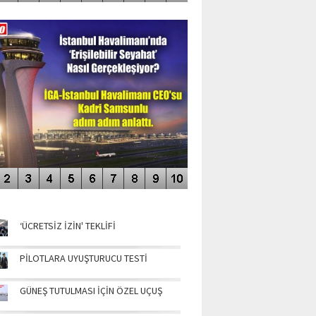
DEO GALERİ
LERİN AŞILDIĞI HAVALİMANI
NÜN MANŞETLERİ
‘ÜCRETSİZ İZİN' TEKLİFİ
PİLOTLARA UYUŞTURUCU TESTİ
GÜNEŞ TUTULMASI İÇİN ÖZEL UÇUŞ