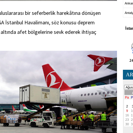
Anka
 uluslararası bir seferberlik harekâtına dönüşen
Antal
HA
GA İstanbul Havalimanı, söz konusu deprem
İsta
altında afet bölgelerine sevk ederek ihtiyaç
24
AR