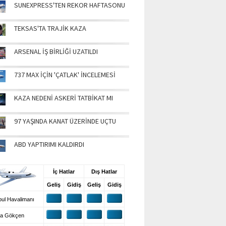
SUNEXPRESS'TEN REKOR HAFTASONU
TEKSAS'TA TRAJİK KAZA
ARSENAL İŞ BİRLİĞİ UZATILDI
737 MAX İÇİN 'ÇATLAK' İNCELEMESİ
KAZA NEDENİ ASKERİ TATBİKAT MI
97 YAŞINDA KANAT ÜZERİNDE UÇTU
ABD YAPTIRIMI KALDIRDI
UŞ BİLGİLERİ
İç Hatlar
Dış Hatlar
Geliş
Gidiş
Geliş
Gidiş
ul Havalimanı
a Gökçen