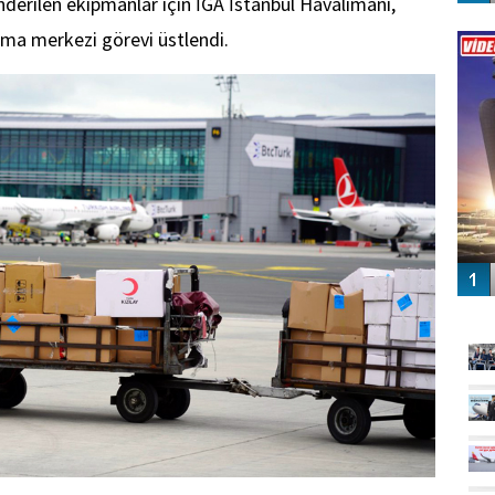
nderilen ekipmanlar için İGA İstanbul Havalimanı,
Vİ
rma merkezi görevi üstlendi.
ENGEL
GÜ