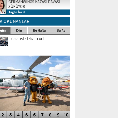
GERMANWINGS KAZASI DAVASI
SÜRÜYOR
Tuğba İncel
K OKUNANLAR
‘ÜCRETSİZ İZİN’ TEKLİFİ
TO GALERİ
APUR AIRSHOW-2020