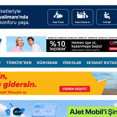
J
TÜRKİYE'DEN
DÜNYADAN
VİDEOLAR
SEYAHAT ROTAS