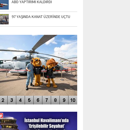
ABD YAPTIRIMI KALDIRDI
97 YAŞINDA KANAT ÜZERİNDE UÇTU
TO GALERİ
APUR AIRSHOW-2020
DEO GALERİ
LERİN AŞILDIĞI HAVALİMANI