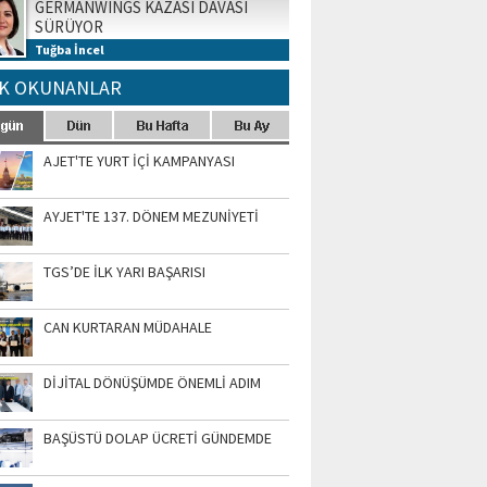
GERMANWINGS KAZASI DAVASI
SÜRÜYOR
Tuğba İncel
K OKUNANLAR
AJET'TE YURT İÇİ KAMPANYASI
AYJET'TE 137. DÖNEM MEZUNİYETİ
TGS’DE İLK YARI BAŞARISI
CAN KURTARAN MÜDAHALE
DİJİTAL DÖNÜŞÜMDE ÖNEMLİ ADIM
BAŞÜSTÜ DOLAP ÜCRETİ GÜNDEMDE