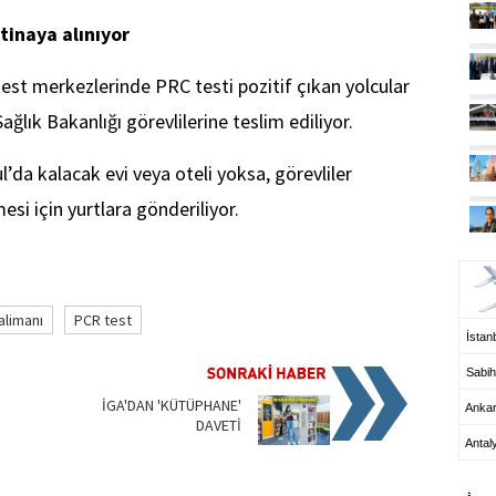
tinaya alınıyor
test merkezlerinde PRC testi pozitif çıkan yolcular
ağlık Bakanlığı görevlilerine teslim ediliyor.
l’da kalacak evi veya oteli yoksa, görevliler
esi için yurtlara gönderiliyor.
UÇ
alimanı
PCR test
İstanb
Sabih
İGA'DAN 'KÜTÜPHANE'
Anka
DAVETİ
Antal
HA