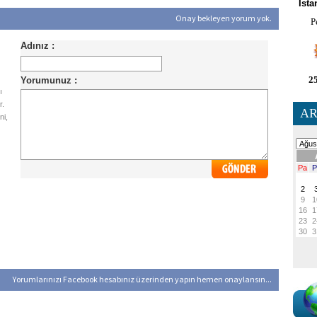
İsta
Onay bekleyen yorum yok.
P
25
ı
r.
AR
ni,
Yorumlarınızı Facebook hesabınız üzerinden yapın hemen onaylansın...