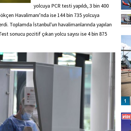
yolcuya PCR testi yapıldı, 3 bin 400
a Gökçen Havalimanı’nda ise 144 bin 735 yolcuya
verdi. Toplamda İstanbul'un havalimanlarında yapılan
FO
Test sonucu pozitif çıkan yolcu sayısı ise 4 bin 875
SİNG
Vİ
ENGEL