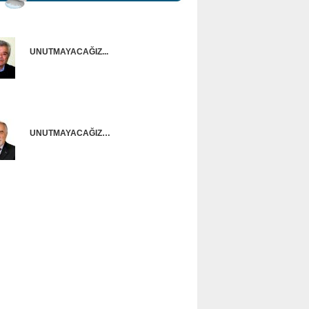
UNUTMAYACAĞIZ...
Onur Güntürkün
UNUTMAYACAĞIZ…
Ünal Başusta