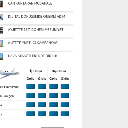
CAN KURTARAN MÜDAHALE
DİJİTAL DÖNÜŞÜMDE ÖNEMLİ ADIM
AYJET'TE 137. DÖNEM MEZUNİYETİ
AJET'TE YURT İÇİ KAMPANYASI
HAVA KUVVETLERİ'NDE BİR İLK
UŞ BİLGİLERİ
İç Hatlar
Dış Hatlar
Geliş
Gidiş
Geliş
Gidiş
ul Havalimanı
a Gökçen
ra
ya
VA DURUMU