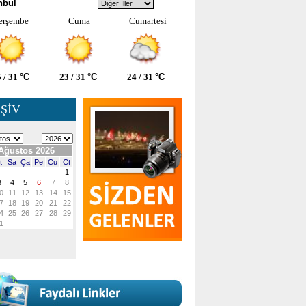
nbul
erşembe
Cuma
Cumartesi
 / 31
°C
23 / 31
°C
24 / 31
°C
ŞİV