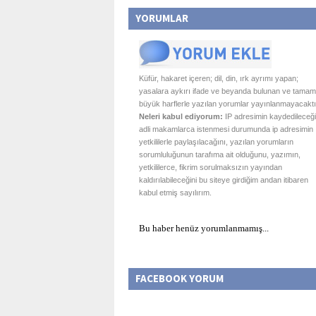
YORUMLAR
Küfür, hakaret içeren; dil, din, ırk ayrımı yapan;
yasalara aykırı ifade ve beyanda bulunan ve tamam
büyük harflerle yazılan yorumlar yayınlanmayacaktı
Neleri kabul ediyorum:
IP adresimin kaydedileceği
adli makamlarca istenmesi durumunda ip adresimin
yetkililerle paylaşılacağını, yazılan yorumların
sorumluluğunun tarafıma ait olduğunu, yazımın,
yetkililerce, fikrim sorulmaksızın yayından
kaldırılabileceğini bu siteye girdiğim andan itibaren
kabul etmiş sayılırım.
Bu haber henüz yorumlanmamış...
FACEBOOK YORUM