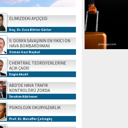
ELİMİZDEKİ AYÇİÇEĞİ
Doç. Dr. Esra Bihter Gürler
II. DÜNYA SAVAŞININ EN YIKICI ON
HAVA BOMBARDIMANI
Osman Gazi Baykal
CHEMTRAIL TEORİSYENLERİNE
AÇIK ÇAĞRI
Engin Aksüt
ABD'DE HAVA TRAFİK
KONTROLÖRÜ ZORDA
İbrahim Köktener
PSİKOLOJİK OKURYAZARLIK
Prof. Dr. Muzaffer Çetingüç