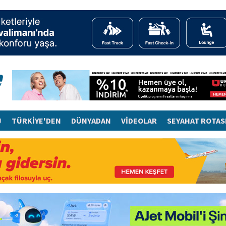
J
TÜRKİYE'DEN
DÜNYADAN
VİDEOLAR
SEYAHAT ROTAS