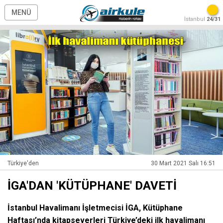
MENÜ
İstanbul
24/31
Türkiye'den
30 Mart 2021 Salı 16:51
İGA'DAN 'KÜTÜPHANE' DAVETİ
İstanbul Havalimanı İşletmecisi İGA, Kütüphane
Haftası’nda kitapseverleri Türkiye’deki ilk havalimanı