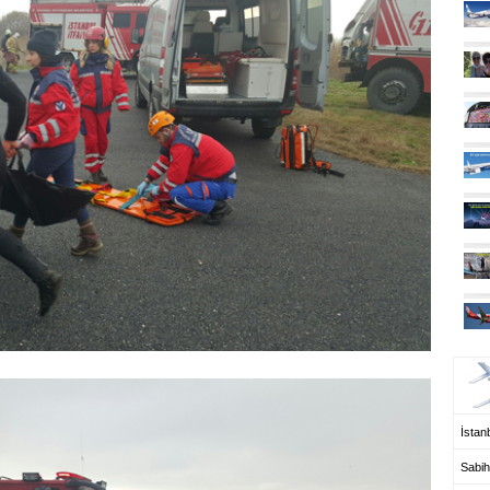
UÇ
İstanb
Sabih