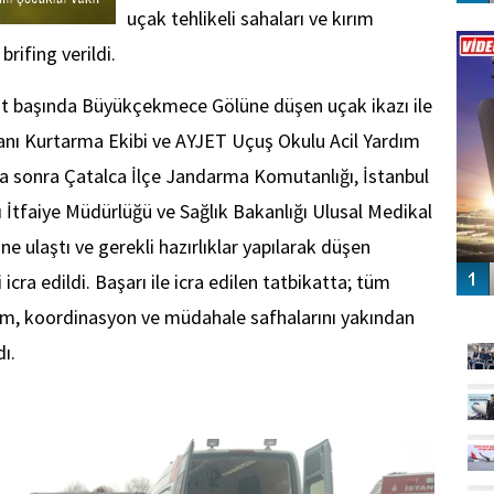
uçak tehlikeli sahaları ve kırım
Vİ
ENGEL
rifing verildi.
st başında Büyükçekmece Gölüne düşen uçak ikazı ile
lanı Kurtarma Ekibi ve AYJET Uçuş Okulu Acil Yardım
aha sonra Çatalca İlçe Jandarma Komutanlığı, İstanbul
 İtfaiye Müdürlüğü ve Sağlık Bakanlığı Ulusal Medikal
 ulaştı ve gerekli hazırlıklar yapılarak düşen
icra edildi. Başarı ile icra edilen tatbikatta; tüm
GÜ
tişim, koordinasyon ve müdahale safhalarını yakından
ı.