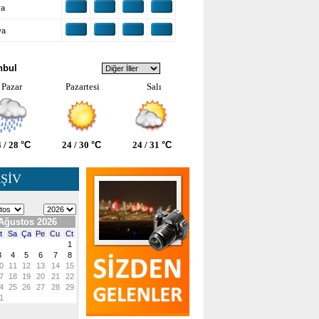
ra
ya
VA DURUMU
nbul
Pazar
Pazartesi
Salı
 / 28
°C
24 / 30
°C
24 / 31
°C
ŞİV