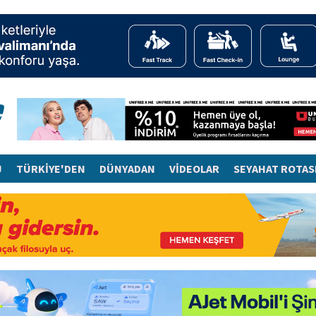
J
TÜRKİYE'DEN
DÜNYADAN
VİDEOLAR
SEYAHAT ROTAS