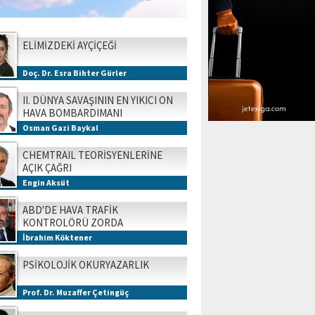
ELİMİZDEKİ AYÇİÇEĞİ
Doç. Dr. Esra Bihter Gürler
II. DÜNYA SAVAŞININ EN YIKICI ON
HAVA BOMBARDIMANI
Osman Gazi Baykal
CHEMTRAIL TEORİSYENLERİNE
AÇIK ÇAĞRI
Engin Aksüt
ABD'DE HAVA TRAFİK
KONTROLÖRÜ ZORDA
İbrahim Köktener
PSİKOLOJİK OKURYAZARLIK
Prof. Dr. Muzaffer Çetingüç