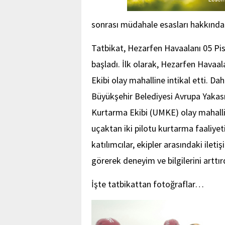
sonrası müdahale esasları hakkında b
Tatbikat, Hezarfen Havaalanı 05 Pi
başladı. İlk olarak, Hezarfen Havaa
Ekibi olay mahalline intikal etti. D
Büyükşehir Belediyesi Avrupa Yakası
Kurtarma Ekibi (UMKE) olay mahalline
uçaktan iki pilotu kurtarma faaliyeti 
katılımcılar, ekipler arasındaki ile
görerek deneyim ve bilgilerini arttırd
İşte tatbikattan fotoğraflar…