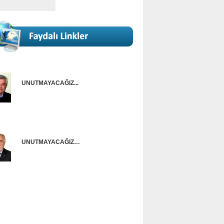
UNUTMAYACAĞIZ...
Onur Güntürkün
UNUTMAYACAĞIZ…
Ünal Başusta