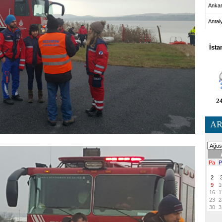
Anka
Antal
HA
İsta
24
AR