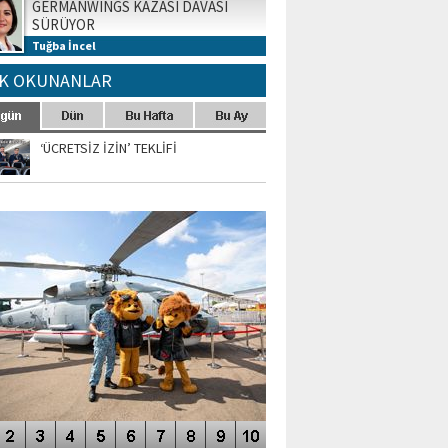
GERMANWINGS KAZASI DAVASI
SÜRÜYOR
Tuğba İncel
K OKUNANLAR
‘ÜCRETSİZ İZİN’ TEKLİFİ
TO GALERİ
APUR AIRSHOW-2020