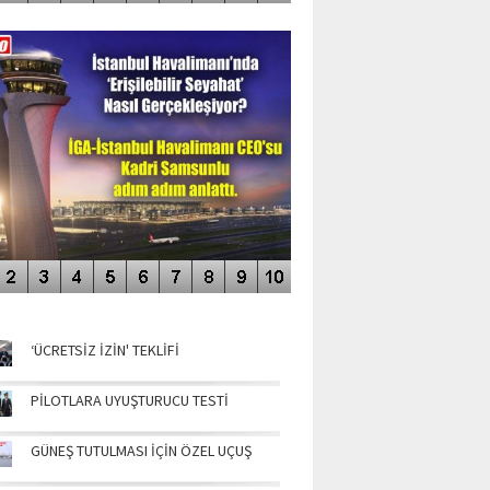
DEO GALERİ
LERİN AŞILDIĞI HAVALİMANI
NÜN MANŞETLERİ
‘ÜCRETSİZ İZİN' TEKLİFİ
PİLOTLARA UYUŞTURUCU TESTİ
GÜNEŞ TUTULMASI İÇİN ÖZEL UÇUŞ