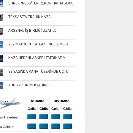
SUNEXPRESS'TEN REKOR HAFTASONU
TEKSAS'TA TRAJİK KAZA
ARSENAL İŞ BİRLİĞİ UZATILDI
737 MAX İÇİN 'ÇATLAK' İNCELEMESİ
KAZA NEDENİ ASKERİ TATBİKAT MI
97 YAŞINDA KANAT ÜZERİNDE UÇTU
ABD YAPTIRIMI KALDIRDI
UŞ BİLGİLERİ
İç Hatlar
Dış Hatlar
Geliş
Gidiş
Geliş
Gidiş
ul Havalimanı
a Gökçen