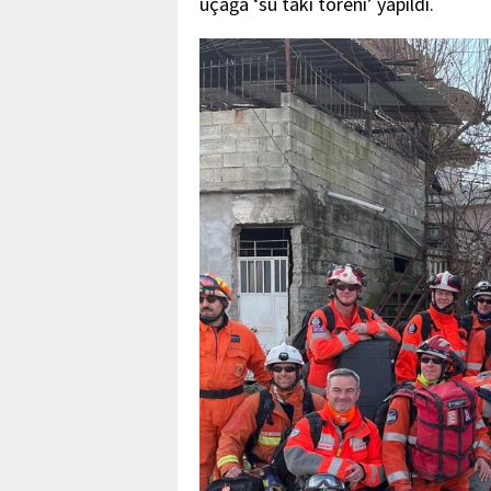
uçağa ‘su takı töreni’ yapıldı.