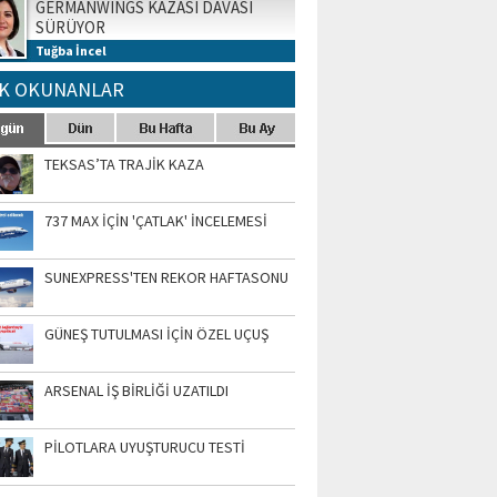
GERMANWINGS KAZASI DAVASI
SÜRÜYOR
Tuğba İncel
K OKUNANLAR
TEKSAS’TA TRAJİK KAZA
737 MAX İÇİN 'ÇATLAK' İNCELEMESİ
SUNEXPRESS'TEN REKOR HAFTASONU
GÜNEŞ TUTULMASI İÇİN ÖZEL UÇUŞ
ARSENAL İŞ BİRLİĞİ UZATILDI
PİLOTLARA UYUŞTURUCU TESTİ