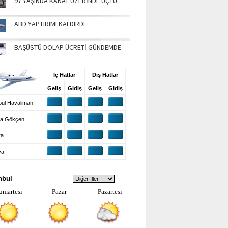
97 YAŞINDA KANAT ÜZERİNDE UÇTU
ABD YAPTIRIMI KALDIRDI
BAŞÜSTÜ DOLAP ÜCRETİ GÜNDEMDE
UŞ BİLGİLERİ
İç Hatlar
Dış Hatlar
Geliş
Gidiş
Geliş
Gidiş
ul Havalimanı
a Gökçen
ra
ya
VA DURUMU
nbul
umartesi
Pazar
Pazartesi