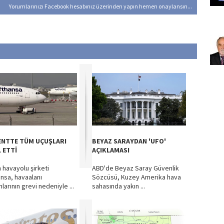
Yorumlarınızı Facebook hesabınız üzerinden yapın hemen onaylansın...
KENTTE TÜM UÇUŞLARI
BEYAZ SARAYDAN 'UFO'
 ETTİ
AÇIKLAMASI
 havayolu şirketi
ABD'de Beyaz Saray Güvenlik
ansa, havaalanı
Sözcüsü, Kuzey Amerika hava
nlarının grevi nedeniyle ...
sahasında yakın ...