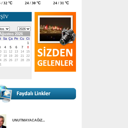
 / 32
°C
24 / 30
°C
24 / 31
°C
ŞİV
UNUTMAYACAĞIZ...