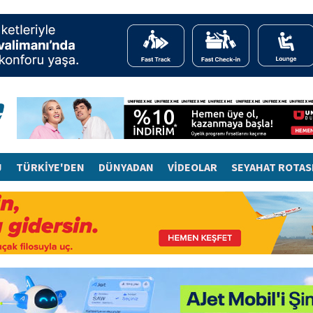
J
TÜRKİYE'DEN
DÜNYADAN
VİDEOLAR
SEYAHAT ROTAS