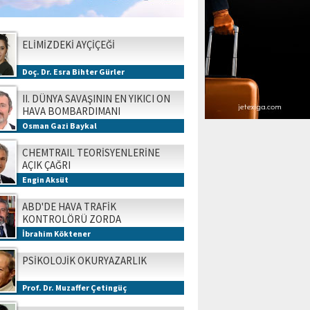
ELİMİZDEKİ AYÇİÇEĞİ
Doç. Dr. Esra Bihter Gürler
II. DÜNYA SAVAŞININ EN YIKICI ON
HAVA BOMBARDIMANI
Osman Gazi Baykal
CHEMTRAIL TEORİSYENLERİNE
AÇIK ÇAĞRI
Engin Aksüt
ABD'DE HAVA TRAFİK
KONTROLÖRÜ ZORDA
İbrahim Köktener
PSİKOLOJİK OKURYAZARLIK
Prof. Dr. Muzaffer Çetingüç