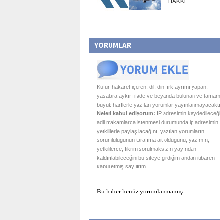
HAKKI
YORUMLAR
Küfür, hakaret içeren; dil, din, ırk ayrımı yapan;
yasalara aykırı ifade ve beyanda bulunan ve tamam
büyük harflerle yazılan yorumlar yayınlanmayacaktı
Neleri kabul ediyorum:
IP adresimin kaydedileceği
adli makamlarca istenmesi durumunda ip adresimin
yetkililerle paylaşılacağını, yazılan yorumların
sorumluluğunun tarafıma ait olduğunu, yazımın,
yetkililerce, fikrim sorulmaksızın yayından
kaldırılabileceğini bu siteye girdiğim andan itibaren
kabul etmiş sayılırım.
Bu haber henüz yorumlanmamış...