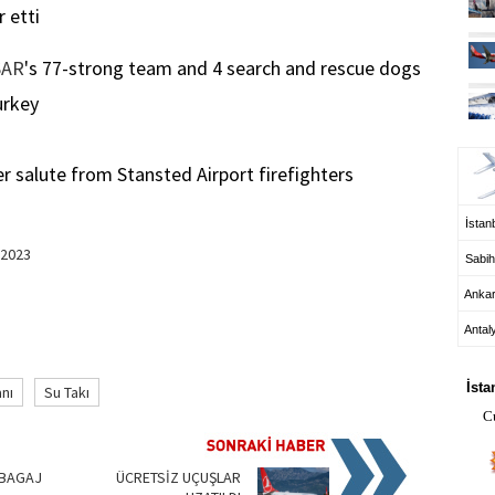
 etti
SAR
's 77-strong team and 4 search and rescue dogs
rkey
UÇ
 salute from Stansted Airport firefighters
İstanb
 2023
Sabih
Anka
Antal
HA
İsta
nı
Su Takı
C
 BAGAJ
ÜCRETSİZ UÇUŞLAR