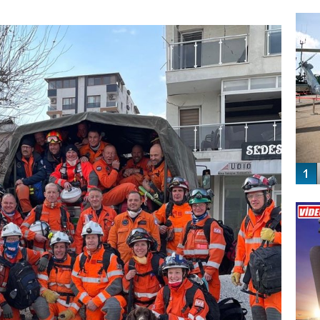
FO
SİNG
Vİ
ENGEL