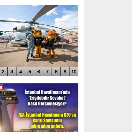
TO GALERİ
APUR AIRSHOW-2020
DEO GALERİ
LERİN AŞILDIĞI HAVALİMANI