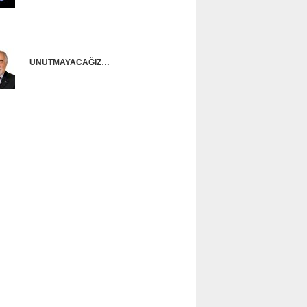
Onur Güntürkün
UNUTMAYACAĞIZ…
Ünal Başusta