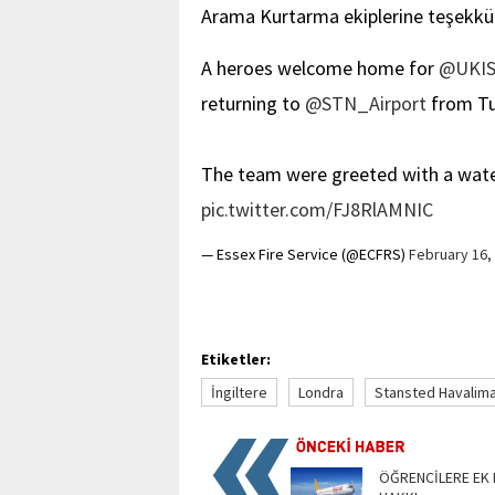
Arama Kurtarma ekiplerine teşekkür
A heroes welcome home for
@UKI
returning to
@STN_Airport
from Tu
The team were greeted with a water
pic.twitter.com/FJ8RlAMNIC
— Essex Fire Service (@ECFRS)
February 16,
Etiketler:
İngiltere
Londra
Stansted Havalima
ÖĞRENCİLERE EK