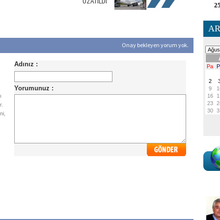
UZATILDI
25
AR
Onay bekleyen yorum yok.
ı
r.
ni,