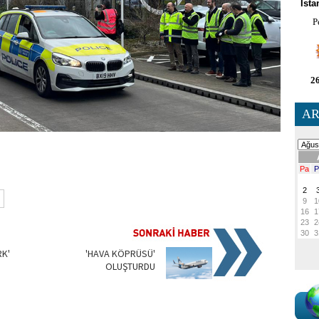
İsta
P
26
AR
RK'
'HAVA KÖPRÜSÜ'
OLUŞTURDU