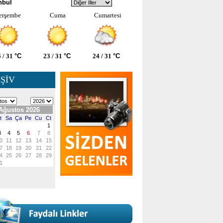
nbul
erşembe
Cuma
Cumartesi
 / 31
°C
23 / 31
°C
24 / 31
°C
ŞİV