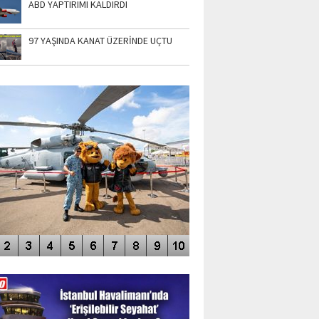
ABD YAPTIRIMI KALDIRDI
97 YAŞINDA KANAT ÜZERİNDE UÇTU
TO GALERİ
APUR AIRSHOW-2020
DEO GALERİ
LERİN AŞILDIĞI HAVALİMANI