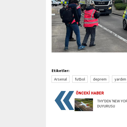
Etiketler:
Arsenal
futbol
deprem
yardım
THY'DEN 'NEW YO
DUYURUSU