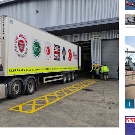
FO
SİNG
Vİ
ENGEL