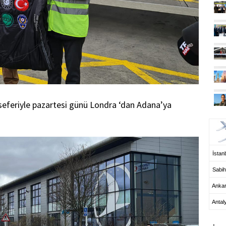
eferiyle pazartesi günü Londra ‘dan Adana’ya
UÇ
İstanb
Sabih
Anka
Antal
HA