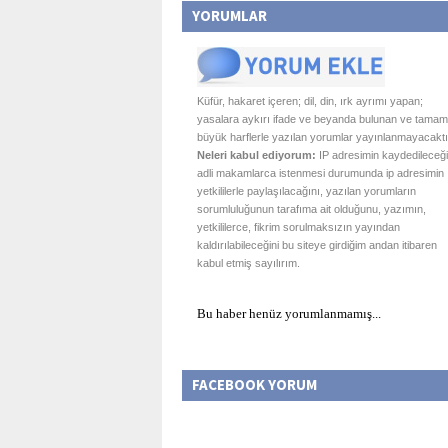
YORUMLAR
Küfür, hakaret içeren; dil, din, ırk ayrımı yapan;
yasalara aykırı ifade ve beyanda bulunan ve tamam
büyük harflerle yazılan yorumlar yayınlanmayacaktı
Neleri kabul ediyorum:
IP adresimin kaydedileceği
adli makamlarca istenmesi durumunda ip adresimin
yetkililerle paylaşılacağını, yazılan yorumların
sorumluluğunun tarafıma ait olduğunu, yazımın,
yetkililerce, fikrim sorulmaksızın yayından
kaldırılabileceğini bu siteye girdiğim andan itibaren
kabul etmiş sayılırım.
Bu haber henüz yorumlanmamış...
FACEBOOK YORUM