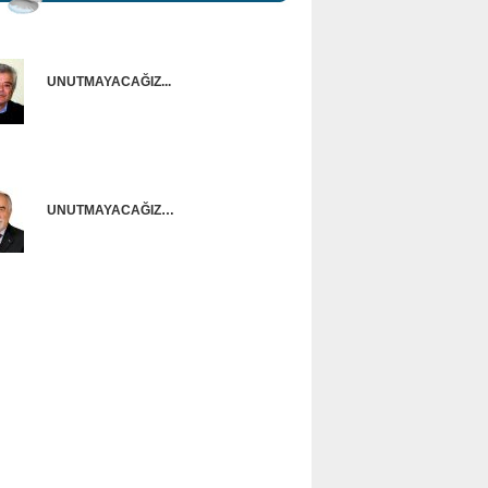
UNUTMAYACAĞIZ...
Onur Güntürkün
UNUTMAYACAĞIZ…
Ünal Başusta