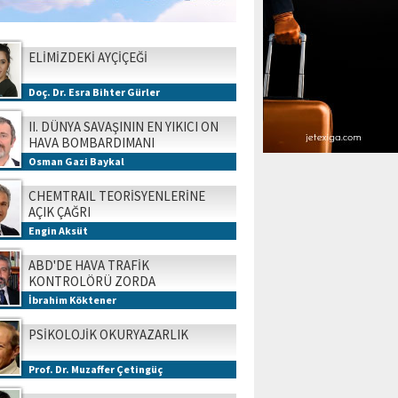
ELİMİZDEKİ AYÇİÇEĞİ
Doç. Dr. Esra Bihter Gürler
II. DÜNYA SAVAŞININ EN YIKICI ON
HAVA BOMBARDIMANI
Osman Gazi Baykal
CHEMTRAIL TEORİSYENLERİNE
AÇIK ÇAĞRI
Engin Aksüt
ABD'DE HAVA TRAFİK
KONTROLÖRÜ ZORDA
İbrahim Köktener
PSİKOLOJİK OKURYAZARLIK
Prof. Dr. Muzaffer Çetingüç