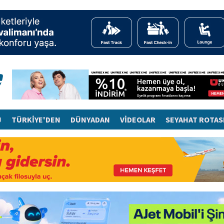
J
TÜRKİYE'DEN
DÜNYADAN
VİDEOLAR
SEYAHAT ROTAS