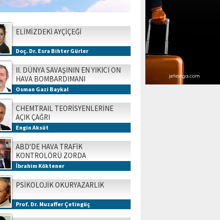
ELİMİZDEKİ AYÇİÇEĞİ
Doç. Dr. Esra Bihter Gürler
II. DÜNYA SAVAŞININ EN YIKICI ON
HAVA BOMBARDIMANI
Osman Gazi Baykal
CHEMTRAIL TEORİSYENLERİNE
AÇIK ÇAĞRI
Engin Aksüt
ABD'DE HAVA TRAFİK
KONTROLÖRÜ ZORDA
İbrahim Köktener
PSİKOLOJİK OKURYAZARLIK
Prof. Dr. Muzaffer Çetingüç