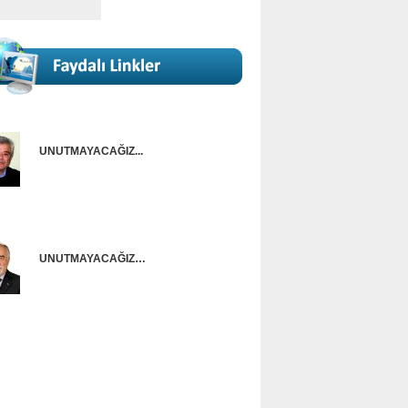
UNUTMAYACAĞIZ...
Onur Güntürkün
UNUTMAYACAĞIZ…
Ünal Başusta