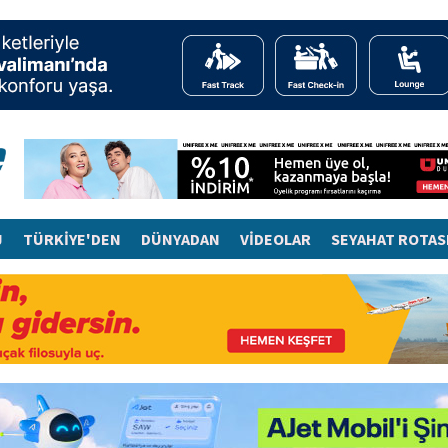
J
TÜRKİYE'DEN
DÜNYADAN
VİDEOLAR
SEYAHAT ROTAS