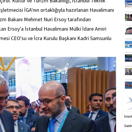
irdi. Kültür ve Turizm Bakanlığı, İstanbul Teknik
işletmecisi İGA'nın ortaklığıyla hazırlanan Havalimanı
urizm Bakanı Mehmet Nuri Ersoy tarafından
akan Ersoy'a İstanbul Havalimanı Mülki İdare Amiri
tmesi CEO'su ve İcra Kurulu Başkanı Kadri Samsunlu
UÇ
İstanb
Sabih