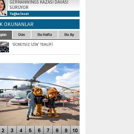
GERMANWINGS KAZASI DAVASI
SÜRÜYOR
Tuğba İncel
K OKUNANLAR
‘ÜCRETSİZ İZİN’ TEKLİFİ
TO GALERİ
APUR AIRSHOW-2020