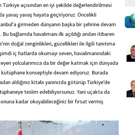
n Türkiye açısından en iyi şekilde değerlendirilmesi
 da yavaş yavaş hayata geçiriyoruz. Öncelikli
stanbul'a girmeden dünyanın başka bir şehrine devam
. Bu bağlamda havalimanı ilk açıldığı andan itibaren
nin doğal zenginlikleri, güzellikleri ile ilgili tanıtıma
u şimdi iç hatlarda okumayı seven, havalimanındaki
teyen yolcularımıza da bir değer katmak için dünyada
bir kütüphane konseptiyle devam ediyoruz. Burada
adan aldığınız kitabı yanınızda götürüp Türkiye'de
tüphaneye teslim edebiliyorsunuz. Yani uçakta da
sonuna kadar okuyabileceğiniz bir fırsat vermiş