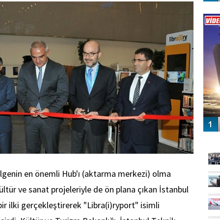
Vİ
ENGEL
GÜ
lgenin en önemli Hub'ı (aktarma merkezi) olma
ültür ve sanat projeleriyle de ön plana çıkan İstanbul
r ilki gerçekleştirerek "Libra(i)ryport" isimli