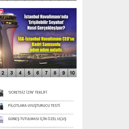
DEO GALERİ
LERİN AŞILDIĞI HAVALİMANI
NÜN MANŞETLERİ
‘ÜCRETSİZ İZİN' TEKLİFİ
PİLOTLARA UYUŞTURUCU TESTİ
GÜNEŞ TUTULMASI İÇİN ÖZEL UÇUŞ