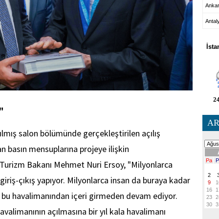
Anka
Antal
HA
İsta
24
"
AR
rılmış salon bölümünde gerçekleştirilen açılış
n basın mensuplarına projeye ilişkin
 Turizm Bakanı Mehmet Nuri Ersoy, "Milyonlarca
iriş-çıkış yapıyor. Milyonlarca insan da buraya kadar
ine bu havalimanından içeri girmeden devam ediyor.
havalimanının açılmasına bir yıl kala havalimanı