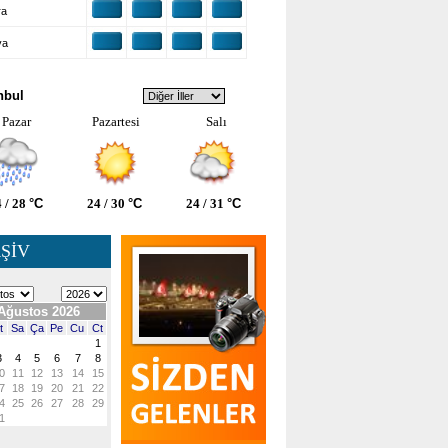
ra
ya
VA DURUMU
nbul
Pazar
Pazartesi
Salı
 / 28
°C
24 / 30
°C
24 / 31
°C
ŞİV