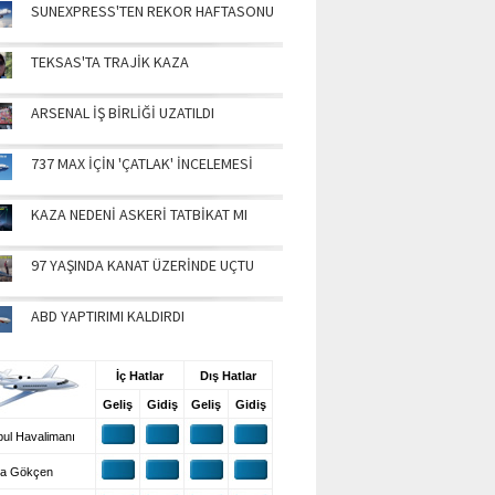
SUNEXPRESS'TEN REKOR HAFTASONU
TEKSAS'TA TRAJİK KAZA
ARSENAL İŞ BİRLİĞİ UZATILDI
737 MAX İÇİN 'ÇATLAK' İNCELEMESİ
KAZA NEDENİ ASKERİ TATBİKAT MI
97 YAŞINDA KANAT ÜZERİNDE UÇTU
ABD YAPTIRIMI KALDIRDI
UŞ BİLGİLERİ
İç Hatlar
Dış Hatlar
Geliş
Gidiş
Geliş
Gidiş
ul Havalimanı
a Gökçen