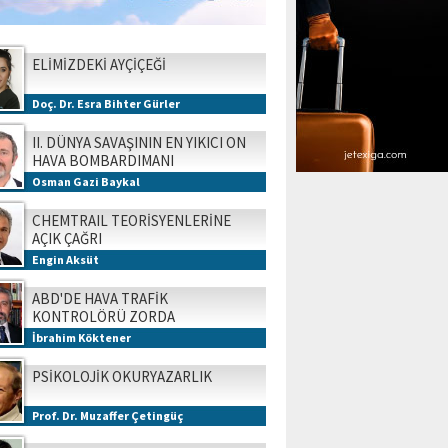
ELİMİZDEKİ AYÇİÇEĞİ
Doç. Dr. Esra Bihter Gürler
II. DÜNYA SAVAŞININ EN YIKICI ON
HAVA BOMBARDIMANI
Osman Gazi Baykal
CHEMTRAIL TEORİSYENLERİNE
AÇIK ÇAĞRI
Engin Aksüt
ABD'DE HAVA TRAFİK
KONTROLÖRÜ ZORDA
İbrahim Köktener
PSİKOLOJİK OKURYAZARLIK
Prof. Dr. Muzaffer Çetingüç