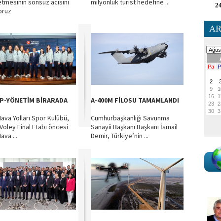
tmesinin sonsuz acısını
milyonluk turist hedefine ...
24
oruz
AR
P-YÖNETİM BİRARADA
A-400M FİLOSU TAMAMLANDI
Hava Yolları Spor Kulübü,
Cumhurbaşkanlığı Savunma
Voley Final Etabı öncesi
Sanayii Başkanı Başkanı İsmail
ava ...
Demir, Türkiye’nin ...