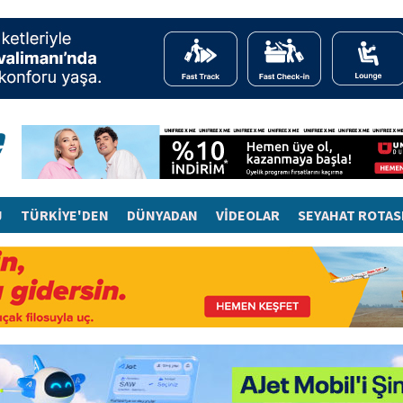
J
TÜRKİYE'DEN
DÜNYADAN
VİDEOLAR
SEYAHAT ROTAS