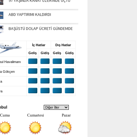
97 YAŞINDA KANAT ÜZERİNDE UÇTU
ABD YAPTIRIMI KALDIRDI
BAŞÜSTÜ DOLAP ÜCRETİ GÜNDEMDE
UŞ BİLGİLERİ
İç Hatlar
Dış Hatlar
Geliş
Gidiş
Geliş
Gidiş
ul Havalimanı
a Gökçen
ra
ya
VA DURUMU
nbul
Cuma
Cumartesi
Pazar