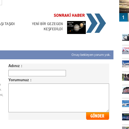
ŞI TAŞIDI
YENİ BİR GEZEGEN
GÜ
KEŞFEDİLDİ
Onay bekleyen yorum yok.
ı
r.
ni,