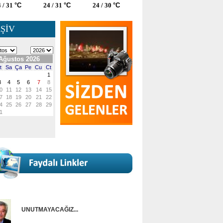
 / 31
°C
24 / 31
°C
24 / 30
°C
ŞİV
UNUTMAYACAĞIZ...