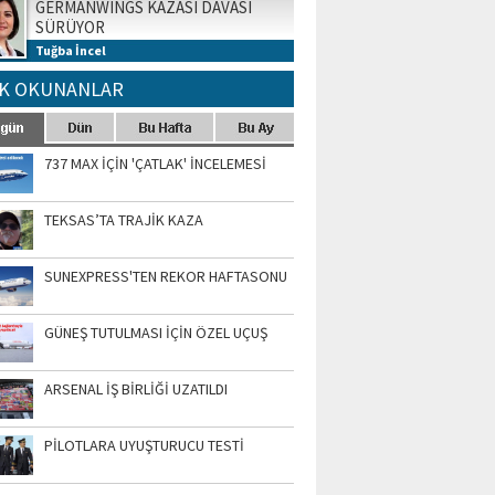
GERMANWINGS KAZASI DAVASI
SÜRÜYOR
Tuğba İncel
K OKUNANLAR
737 MAX İÇİN 'ÇATLAK' İNCELEMESİ
TEKSAS’TA TRAJİK KAZA
SUNEXPRESS'TEN REKOR HAFTASONU
GÜNEŞ TUTULMASI İÇİN ÖZEL UÇUŞ
ARSENAL İŞ BİRLİĞİ UZATILDI
PİLOTLARA UYUŞTURUCU TESTİ