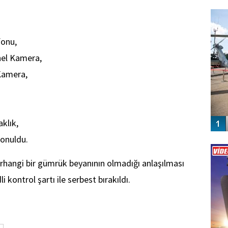
FO
SİNG
fonu,
nel Kamera,
Kamera,
klık,
konuldu.
Vİ
ENGEL
rhangi bir gümrük beyanının olmadığı anlaşılması
li kontrol şartı ile serbest bırakıldı.