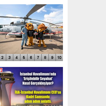
TO GALERİ
APUR AIRSHOW-2020
DEO GALERİ
LERİN AŞILDIĞI HAVALİMANI