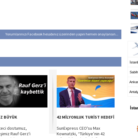
Yorumlarınızı Facebook hesabınız üzerinden yapın hemen onaylansın...
UÇ
İstanb
Sabih
Anka
Antal
HA
İsta
IZ BÜYÜK
42 MİLYONLUK TURİST HEDEFİ
eci dostumuz,
SunExpress CEO'su Max
şimiz Rauf Gerz'i
Kownatzki, “Türkiye’nin 42