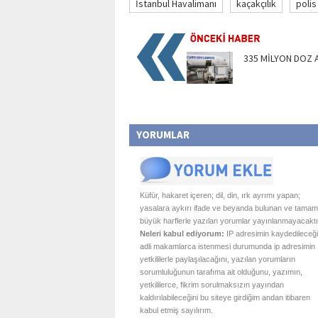
İstanbul Havalimanı
kaçakçılık
polis
335 MİLYON DOZ A
YORUMLAR
Küfür, hakaret içeren; dil, din, ırk ayrımı yapan;
yasalara aykırı ifade ve beyanda bulunan ve tamam
büyük harflerle yazılan yorumlar yayınlanmayacaktı
Neleri kabul ediyorum:
IP adresimin kaydedileceği
adli makamlarca istenmesi durumunda ip adresimin
yetkililerle paylaşılacağını, yazılan yorumların
sorumluluğunun tarafıma ait olduğunu, yazımın,
yetkililerce, fikrim sorulmaksızın yayından
kaldırılabileceğini bu siteye girdiğim andan itibaren
kabul etmiş sayılırım.