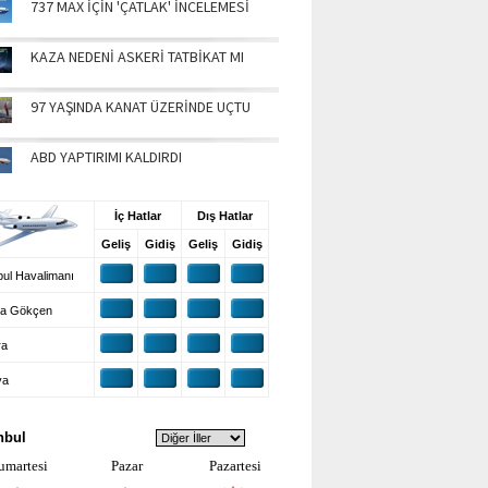
737 MAX İÇİN 'ÇATLAK' İNCELEMESİ
KAZA NEDENİ ASKERİ TATBİKAT MI
97 YAŞINDA KANAT ÜZERİNDE UÇTU
ABD YAPTIRIMI KALDIRDI
UŞ BİLGİLERİ
İç Hatlar
Dış Hatlar
Geliş
Gidiş
Geliş
Gidiş
ul Havalimanı
a Gökçen
ra
ya
VA DURUMU
nbul
umartesi
Pazar
Pazartesi