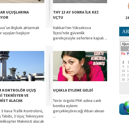
AR UÇUŞLARINA
THY 13 AY SONRA İLK KEZ
IYOR
UÇTU
24
us’un Bişkek aktarmalı
Hakkari'nin Yüksekova
AR
r uçuşları başlıyor
İlçesi'nde güvenlik
gerekçesiyle seferlere kapalı ...
 KONTROLÖR UÇUŞ
UÇAKLA EYLEME GELDİ
Bİ TEKNİSYEN VE
NİST ALACAK
Terör örgütü PKK adına canlı
bomba eylemi
3 Hava Trafik Kontrolörü,
gerçekleştireceği ihbarı alınan
ş Tabibi, 3 Uçuç Teknisyeni
...
Helikopter Makinisti alacak