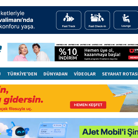
J
TÜRKİYE'DEN
DÜNYADAN
VİDEOLAR
SEYAHAT ROTAS