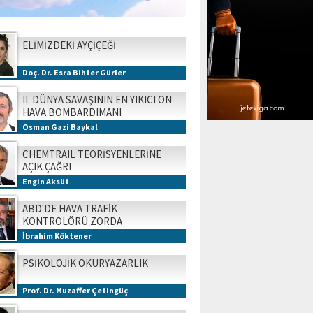
ELİMİZDEKİ AYÇİÇEĞİ
Doç. Dr. Esra Bihter Gürler
II. DÜNYA SAVAŞININ EN YIKICI ON
HAVA BOMBARDIMANI
Osman Gazi Baykal
CHEMTRAIL TEORİSYENLERİNE
AÇIK ÇAĞRI
Engin Aksüt
ABD'DE HAVA TRAFİK
KONTROLÖRÜ ZORDA
İbrahim Köktener
PSİKOLOJİK OKURYAZARLIK
Prof. Dr. Muzaffer Çetingüç