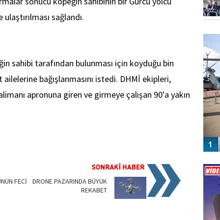
ırmalar sonucu köpeğin sahibinin bir Gürcü yolcu
 ulaştırılması sağlandı.
FO
SİNG
n sahibi tarafından bulunması için koyduğu bin
t ailelerine bağışlanmasını istedi. DHMİ ekipleri,
valimanı apronuna giren ve girmeye çalışan 90'a yakın
Vİ
ENGEL
NÜN FECİ
DRONE PAZARINDA BÜYÜK
REKABET