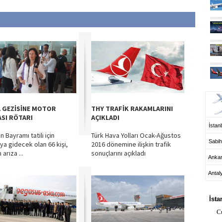
UÇ
 GEZİSİNE MOTOR
THY TRAFİK RAKAMLARINI
ASI RÖTARI
AÇIKLADI
İstanb
 Bayramı tatili için
Türk Hava Yolları Ocak-Ağustos
Sabih
ya gidecek olan 66 kişi,
2016 dönemine ilişkin trafik
 arıza ...
sonuçlarını açıkladı
Anka
Antal
HA
İsta
C