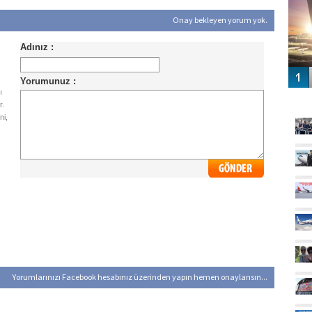
Onay bekleyen yorum yok.
ı
GÜ
r.
ni,
Yorumlarınızı Facebook hesabınız üzerinden yapın hemen onaylansın...