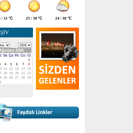
 / 31
°C
25 / 30
°C
24 / 30
°C
ŞİV