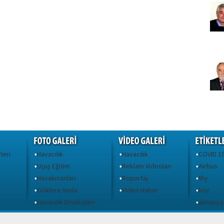
leri
Havacılık
Havacılık
COVID 1
•
•
•
Uçuş Eğitim
Reklam Videoları
Airbus
•
•
•
Havalimanları
Röportaj
thy
•
•
•
Göklere Veda
Video Haber
kriz
•
•
•
ı
Havacılık Emekçileri
almanya
•
•