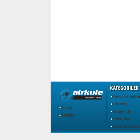
Havacılık Haber
•
Röportaj
•
Künye
•
Türkiye'den
•
İletişim
•
Dünyadan
•
Seyahat Rotas
•