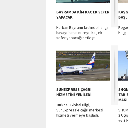
BAYRAMDA KİM KAÇ EK SEFER
KAŞG
YAPACAK
BAŞL
Kurban Bayramı tatilinde hangi
Pegas
havayolunun nereye kaç ek
Kaşga
sefer yapacağı netleşti
SUNEXPRESS ÇAĞRI
SHGM
HİZMETİNİ YENİLEDİ
TABİ
MAKİ
Turkcell Global Bilgi,
SunExpress’e çağrı merkezi
SHGM 
hizmeti vermeye başladı.
2 Uçu
ve 3 