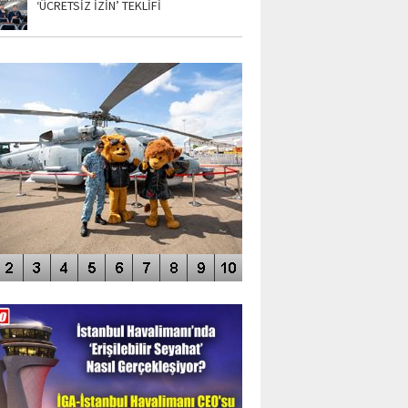
‘ÜCRETSİZ İZİN’ TEKLİFİ
TO GALERİ
APUR AIRSHOW-2020
DEO GALERİ
LERİN AŞILDIĞI HAVALİMANI