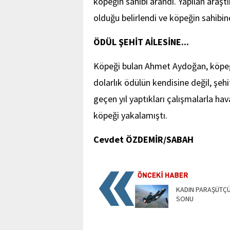
köpeğin sahibi arandı. Yapılan araşt
olduğu belirlendi ve köpeğin sahibine
ÖDÜL ŞEHİT AİLESİNE...
Köpeği bulan Ahmet Aydoğan, köpeği
dolarlık ödülün kendisine değil, şehi
geçen yıl yaptıkları çalışmalarla ha
köpeği yakalamıştı.
Cevdet ÖZDEMİR/SABAH
KADIN PARAŞÜTÇÜ
SONU