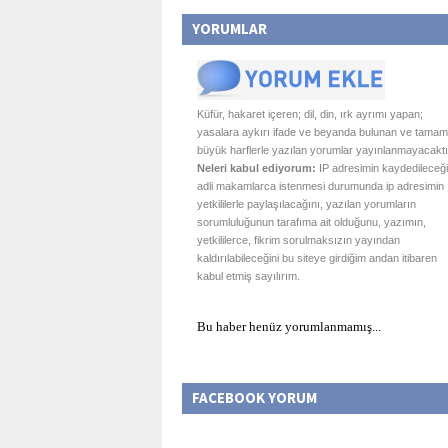
YORUMLAR
Küfür, hakaret içeren; dil, din, ırk ayrımı yapan;
yasalara aykırı ifade ve beyanda bulunan ve tamam
büyük harflerle yazılan yorumlar yayınlanmayacaktı
Neleri kabul ediyorum:
IP adresimin kaydedileceği
adli makamlarca istenmesi durumunda ip adresimin
yetkililerle paylaşılacağını, yazılan yorumların
sorumluluğunun tarafıma ait olduğunu, yazımın,
yetkililerce, fikrim sorulmaksızın yayından
kaldırılabileceğini bu siteye girdiğim andan itibaren
kabul etmiş sayılırım.
Bu haber henüz yorumlanmamış...
FACEBOOK YORUM