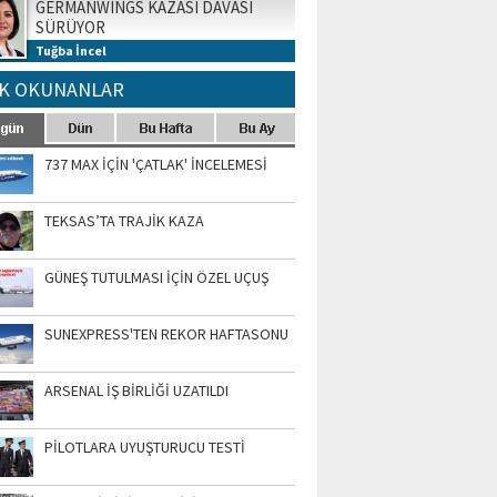
GERMANWINGS KAZASI DAVASI
SÜRÜYOR
Tuğba İncel
K OKUNANLAR
737 MAX İÇİN 'ÇATLAK' İNCELEMESİ
TEKSAS’TA TRAJİK KAZA
GÜNEŞ TUTULMASI İÇİN ÖZEL UÇUŞ
SUNEXPRESS'TEN REKOR HAFTASONU
ARSENAL İŞ BİRLİĞİ UZATILDI
PİLOTLARA UYUŞTURUCU TESTİ