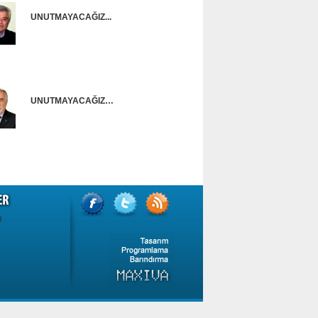
UNUTMAYACAĞIZ...
Onur Güntürkün
UNUTMAYACAĞIZ…
Ünal Başusta
9