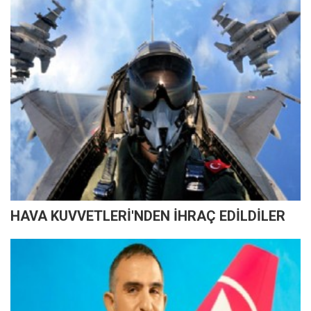
HAVA KUVVETLERİ'NDEN İHRAÇ EDİLDİLER