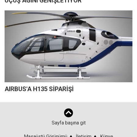
UÇUŞ AĞINI GENİŞLETİYOR
AIRBUS'A H135 SİPARİŞİ
Sayfa başına git
Masaüstü Görünümü
♦
İletişim
♦
Künye