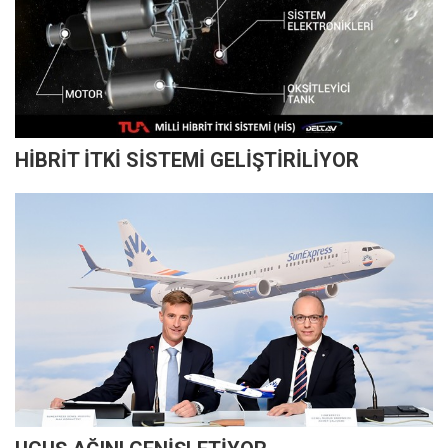
HİBRİT İTKİ SİSTEMİ GELİŞTİRİLİYOR