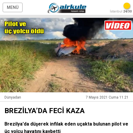
MENÜ
İstanbul
24/30
Dünyadan
7 Mayıs 2021 Cuma 11:21
BREZİLYA’DA FECİ KAZA
Brezilya'da düşerek infilak eden uçakta bulunan pilot ve
üç yolcu hayatını kaybetti