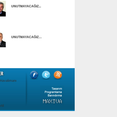
UNUTMAYACAĞIZ...
Onur Güntürkün
UNUTMAYACAĞIZ…
Ünal Başusta
 Havalimanı
til