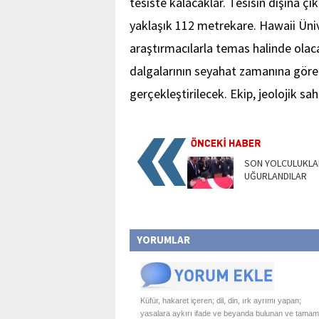
tesiste kalacaklar. Tesisin dışına çık
yaklaşık 112 metrekare. Hawaii Üni
araştırmacılarla temas halinde olac
dalgalarının seyahat zamanına göre a
gerçekleştirilecek. Ekip, jeolojik s
SON YOLCULUKLA
UĞURLANDILAR
YORUMLAR
Küfür, hakaret içeren; dil, din, ırk ayrımı yapan;
yasalara aykırı ifade ve beyanda bulunan ve tamam