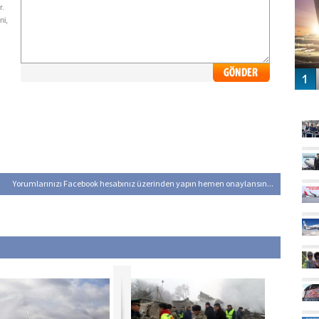
r.
ni,
GÜ
Yorumlarınızı Facebook hesabınız üzerinden yapın hemen onaylansın...