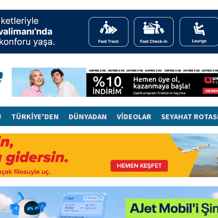
J
TÜRKİYE'DEN
DÜNYADAN
VİDEOLAR
SEYAHAT ROTAS