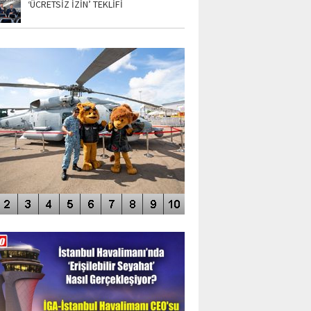
‘ÜCRETSİZ İZİN’ TEKLİFİ
TO GALERİ
APUR AIRSHOW-2020
DEO GALERİ
LERİN AŞILDIĞI HAVALİMANI