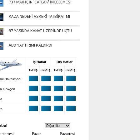
737 MAX İÇİN 'ÇATLAK' İNCELEMESİ
KAZA NEDENİ ASKERİ TATBİKAT MI
97 YAŞINDA KANAT ÜZERİNDE UÇTU
ABD YAPTIRIMI KALDIRDI
UŞ BİLGİLERİ
İç Hatlar
Dış Hatlar
Geliş
Gidiş
Geliş
Gidiş
ul Havalimanı
a Gökçen
ra
ya
VA DURUMU
nbul
umartesi
Pazar
Pazartesi