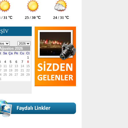
 / 31
°C
25 / 30
°C
24 / 31
°C
ŞİV