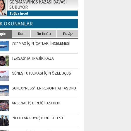
GERMANWINGS KAZASI DAVASI
SÜRÜYOR
Tuğba İncel
K OKUNANLAR
737 MAX İÇİN 'ÇATLAK' İNCELEMESİ
TEKSAS’TA TRAJİK KAZA
GÜNEŞ TUTULMASI İÇİN ÖZEL UÇUŞ
SUNEXPRESS'TEN REKOR HAFTASONU
ARSENAL İŞ BİRLİĞİ UZATILDI
PİLOTLARA UYUŞTURUCU TESTİ