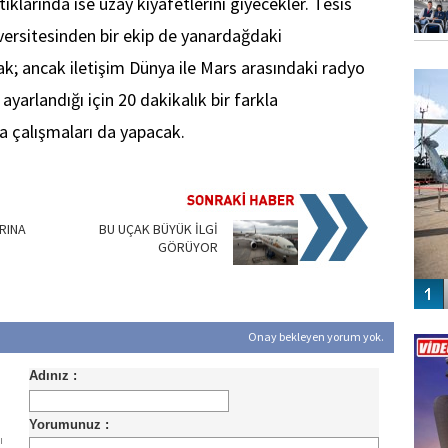
tıklarında ise uzay kıyafetlerini giyecekler. Tesis
versitesinden bir ekip de yanardağdaki
FO
ak; ancak iletişim Dünya ile Mars arasındaki radyo
SİNG
yarlandığı için 20 dakikalık bir farkla
aha çalışmaları da yapacak.
RINA
BU UÇAK BÜYÜK İLGİ
GÖRÜYOR
Vİ
Onay bekleyen yorum yok.
ENGEL
ı