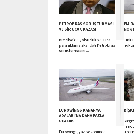
PETROBRAS SORUŞTURMASI
EMİR
VE BİR UÇAK KAZASI
NOKT
Brezilya'da yolsuzluk ve kara
Emira
para aklama skandalı Petrobras
nokta
soruşturmasını ...
EUROWİNGS KANARYA
BİŞK
ADALARI’NA DAHA FAZLA
UÇACAK
Kırgı
inmey
Eurowings,yaz sezonunda
üzerin