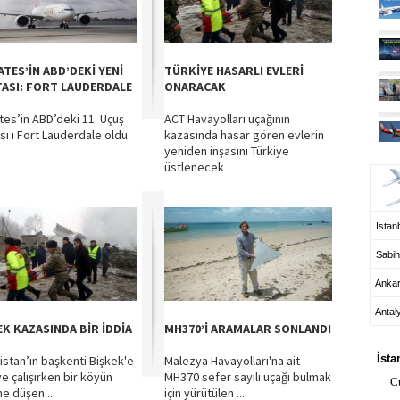
ATES’İN ABD’DEKİ YENİ
TÜRKİYE HASARLI EVLERİ
ASI: FORT LAUDERDALE
ONARACAK
tes’in ABD’deki 11. Uçuş
ACT Havayolları uçağının
sı ı Fort Lauderdale oldu
kazasında hasar gören evlerin
yeniden inşasını Türkiye
UÇ
üstlenecek
İstanb
Sabih
Anka
Antal
EK KAZASINDA BİR İDDİA
MH370’İ ARAMALAR SONLANDI
HA
İsta
zistan’ın başkenti Bişkek'e
Malezya Havayolları'na ait
e çalışırken bir köyün
MH370 sefer sayılı uçağı bulmak
C
e düşen ...
için yürütülen ...