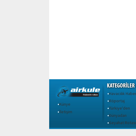
Havacılık Haber
•
Röportaj
•
Künye
•
Türkiye'den
•
İletişim
•
Dünyadan
•
Seyahat Rotas
•