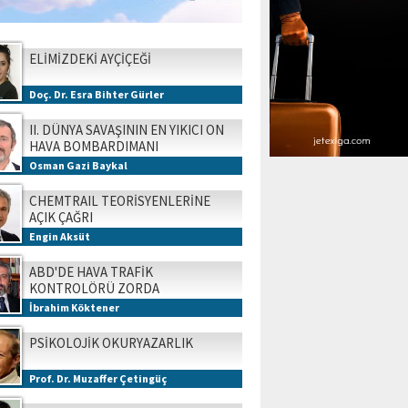
ELİMİZDEKİ AYÇİÇEĞİ
Doç. Dr. Esra Bihter Gürler
II. DÜNYA SAVAŞININ EN YIKICI ON
HAVA BOMBARDIMANI
Osman Gazi Baykal
CHEMTRAIL TEORİSYENLERİNE
AÇIK ÇAĞRI
Engin Aksüt
ABD'DE HAVA TRAFİK
KONTROLÖRÜ ZORDA
İbrahim Köktener
PSİKOLOJİK OKURYAZARLIK
Prof. Dr. Muzaffer Çetingüç