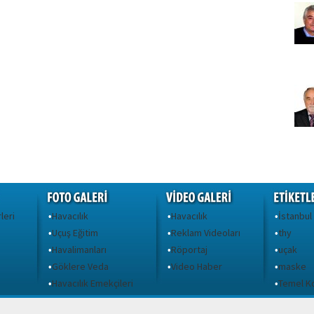
leri
Havacılık
Havacılık
İstanbul
•
•
•
Uçuş Eğitim
Reklam Videoları
thy
•
•
•
Havalimanları
Röportaj
uçak
•
•
•
Göklere Veda
Video Haber
maske
•
•
•
ı
Havacılık Emekçileri
Temel Ko
•
•