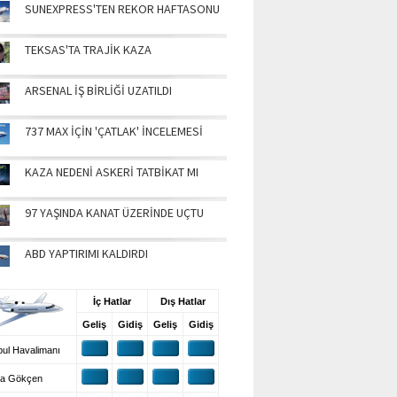
SUNEXPRESS'TEN REKOR HAFTASONU
TEKSAS'TA TRAJİK KAZA
ARSENAL İŞ BİRLİĞİ UZATILDI
737 MAX İÇİN 'ÇATLAK' İNCELEMESİ
KAZA NEDENİ ASKERİ TATBİKAT MI
97 YAŞINDA KANAT ÜZERİNDE UÇTU
ABD YAPTIRIMI KALDIRDI
UŞ BİLGİLERİ
İç Hatlar
Dış Hatlar
Geliş
Gidiş
Geliş
Gidiş
ul Havalimanı
a Gökçen