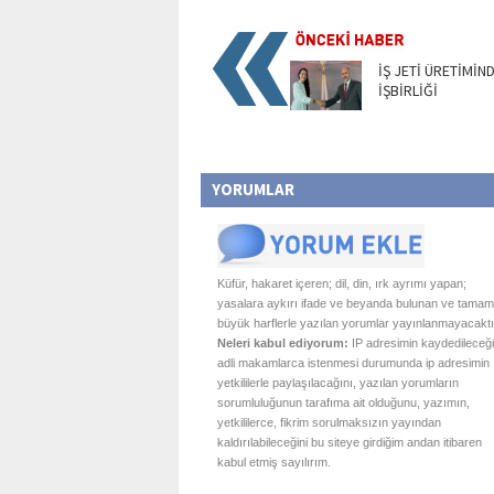
İŞ JETİ ÜRETİMİN
İŞBİRLİĞİ
YORUMLAR
Küfür, hakaret içeren; dil, din, ırk ayrımı yapan;
yasalara aykırı ifade ve beyanda bulunan ve tamam
büyük harflerle yazılan yorumlar yayınlanmayacaktı
Neleri kabul ediyorum:
IP adresimin kaydedileceği
adli makamlarca istenmesi durumunda ip adresimin
yetkililerle paylaşılacağını, yazılan yorumların
sorumluluğunun tarafıma ait olduğunu, yazımın,
yetkililerce, fikrim sorulmaksızın yayından
kaldırılabileceğini bu siteye girdiğim andan itibaren
kabul etmiş sayılırım.