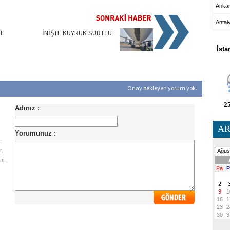
Anka
Antal
DE
İNİŞTE KUYRUK SÜRTTÜ
HA
İsta
Onay bekleyen yorum yok.
25
AR
ı
r.
ni,