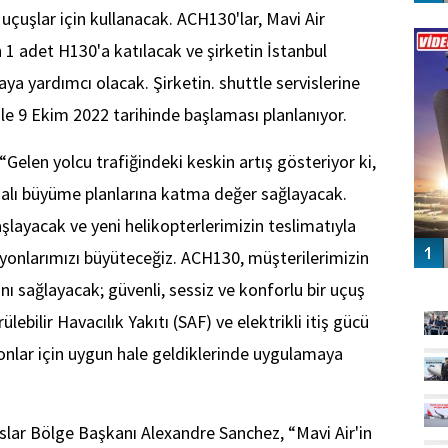
 uçuşlar için kullanacak. ACH130'lar, Mavi Air
Vİ
ENGEL
n 1 adet H130'a katılacak ve şirketin İstanbul
ya yardımcı olacak. Şirketin. shuttle servislerine
le 9 Ekim 2022 tarihinde başlaması planlanıyor.
“Gelen yolcu trafiğindeki keskin artış gösteriyor ki,
ddialı büyüme planlarına katma değer sağlayacak.
aşlayacak ve yeni helikopterlerimizin teslimatıyla
yonlarımızı büyüteceğiz. ACH130, müşterilerimizin
GÜ
nı sağlayacak; güvenli, sessiz ve konforlu bir uçuş
ebilir Havacılık Yakıtı (SAF) ve elektrikli itiş gücü
syonlar için uygun hale geldiklerinde uygulamaya
slar Bölge Başkanı Alexandre Sanchez, “Mavi Air'in