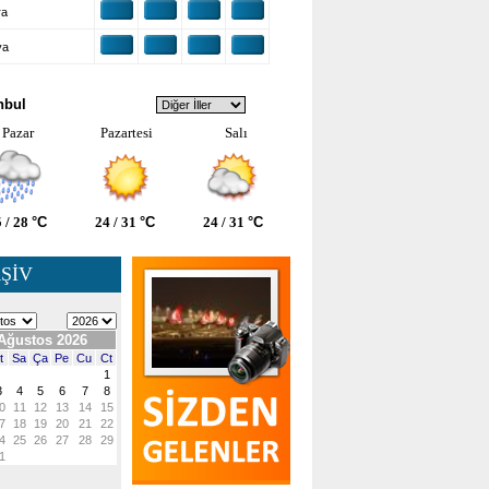
ra
ya
VA DURUMU
nbul
Pazar
Pazartesi
Salı
 / 28
°C
24 / 31
°C
24 / 31
°C
ŞİV