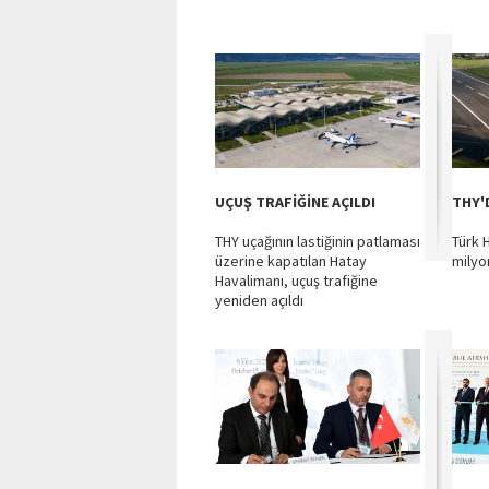
UÇUŞ TRAFİĞİNE AÇILDI
THY'
THY uçağının lastiğinin patlaması
Türk H
üzerine kapatılan Hatay
milyo
Havalimanı, uçuş trafiğine
yeniden açıldı