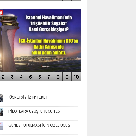
DEO GALERİ
LERİN AŞILDIĞI HAVALİMANI
NÜN MANŞETLERİ
‘ÜCRETSİZ İZİN' TEKLİFİ
PİLOTLARA UYUŞTURUCU TESTİ
GÜNEŞ TUTULMASI İÇİN ÖZEL UÇUŞ