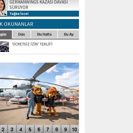
GERMANWINGS KAZASI DAVASI
SÜRÜYOR
Tuğba İncel
K OKUNANLAR
‘ÜCRETSİZ İZİN’ TEKLİFİ
TO GALERİ
APUR AIRSHOW-2020