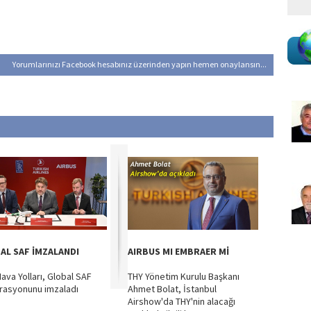
Yorumlarınızı Facebook hesabınız üzerinden yapın hemen onaylansın...
AL SAF İMZALANDI
AIRBUS MI EMBRAER Mİ
Hava Yolları, Global SAF
THY Yönetim Kurulu Başkanı
rasyonunu imzaladı
Ahmet Bolat, İstanbul
Airshow'da THY'nin alacağı