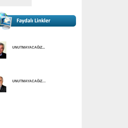
UNUTMAYACAĞIZ...
Onur Güntürkün
UNUTMAYACAĞIZ…
Ünal Başusta