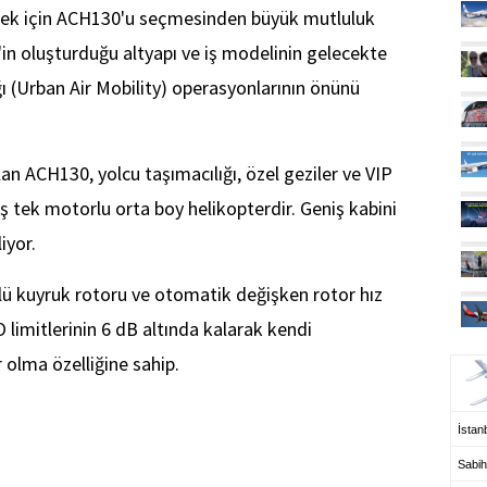
tmek için ACH130'u seçmesinden büyük mutluluk
'in oluşturduğu altyapı ve iş modelinin gelecekte
ı (Urban Air Mobility) operasyonlarının önünü
n ACH130, yolcu taşımacılığı, özel geziler ve VIP
ış tek motorlu orta boy helikopterdir. Geniş kabini
iyor.
lü kuyruk rotoru ve otomatik değişken rotor hız
 limitlerinin 6 dB altında kalarak kendi
UÇ
 olma özelliğine sahip.
İstanb
Sabih