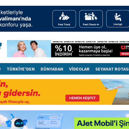
J
TÜRKİYE'DEN
DÜNYADAN
VİDEOLAR
SEYAHAT ROTAS