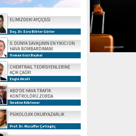
ELİMİZDEKİ AYÇİÇEĞİ
Doç. Dr. Esra Bihter Gürler
II. DÜNYA SAVAŞININ EN YIKICI ON
HAVA BOMBARDIMANI
Osman Gazi Baykal
CHEMTRAIL TEORİSYENLERİNE
AÇIK ÇAĞRI
Engin Aksüt
ABD'DE HAVA TRAFİK
KONTROLÖRÜ ZORDA
İbrahim Köktener
PSİKOLOJİK OKURYAZARLIK
Prof. Dr. Muzaffer Çetingüç