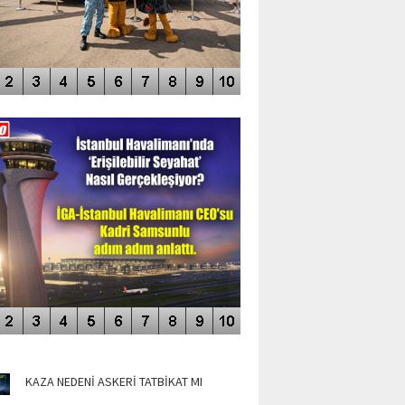
DEO GALERİ
LERİN AŞILDIĞI HAVALİMANI
NÜN MANŞETLERİ
KAZA NEDENİ ASKERİ TATBİKAT MI