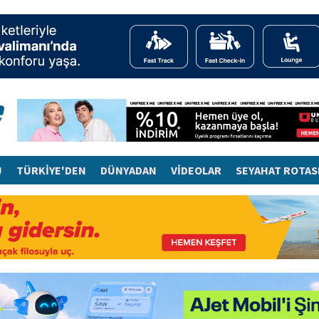
J
TÜRKİYE'DEN
DÜNYADAN
VİDEOLAR
SEYAHAT ROTAS