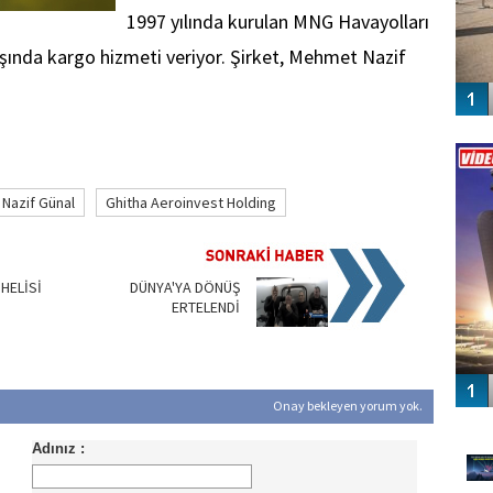
1997 yılında kurulan MNG Havayolları
dışında kargo hizmeti veriyor. Şirket, Mehmet Nazif
Vİ
ENGEL
Nazif Günal
Ghitha Aeroinvest Holding
PHELİSİ
DÜNYA'YA DÖNÜŞ
ERTELENDİ
Onay bekleyen yorum yok.
GÜ