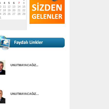
UNUTMAYACAĞIZ...
Onur Güntürkün
UNUTMAYACAĞIZ…
Ünal Başusta