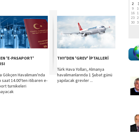
DEN 'E-PASAPORT'
THY'DEN 'GREV' İPTALLERİ
ISI
Türk Hava Yolları, Almanya
a Gökçen Havalimanı'nda
havalimanlarında 1 Şubat günü
 saat 14.00'ten itibaren e-
yapılacak grevler ...
ort turnikeleri
mayacak