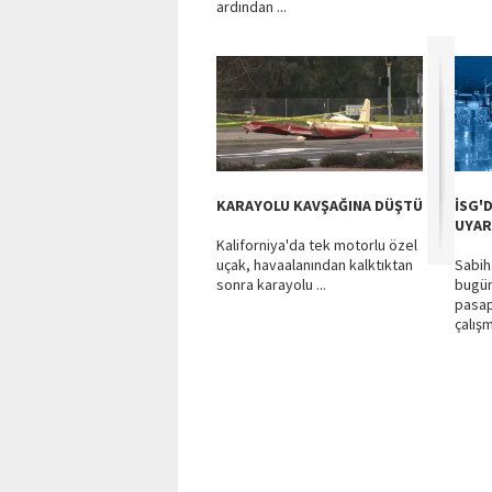
ardından ...
KARAYOLU KAVŞAĞINA DÜŞTÜ
İSG'
UYAR
Kaliforniya'da tek motorlu özel
uçak, havaalanından kalktıktan
Sabih
sonra karayolu ...
bugün
pasap
çalış