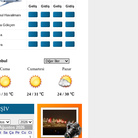
Geliş
Gidiş
Geliş
Gidiş
ul Havalimanı
a Gökçen
ra
ya
VA DURUMU
nbul
Cuma
Cumartesi
Pazar
 / 31
°C
24 / 31
°C
24 / 30
°C
ŞİV