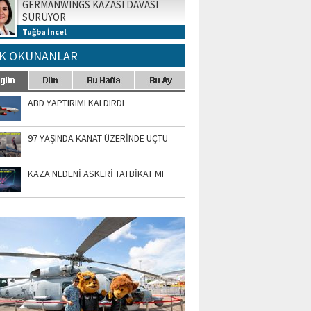
GERMANWINGS KAZASI DAVASI
SÜRÜYOR
Tuğba İncel
K OKUNANLAR
ABD YAPTIRIMI KALDIRDI
97 YAŞINDA KANAT ÜZERİNDE UÇTU
KAZA NEDENİ ASKERİ TATBİKAT MI
TO GALERİ
APUR AIRSHOW-2020