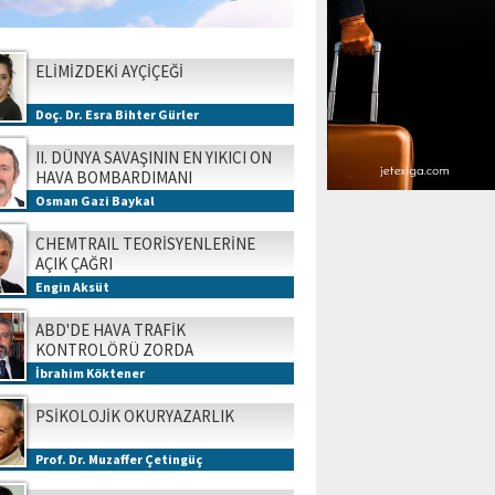
ELİMİZDEKİ AYÇİÇEĞİ
Doç. Dr. Esra Bihter Gürler
II. DÜNYA SAVAŞININ EN YIKICI ON
HAVA BOMBARDIMANI
Osman Gazi Baykal
CHEMTRAIL TEORİSYENLERİNE
AÇIK ÇAĞRI
Engin Aksüt
ABD'DE HAVA TRAFİK
KONTROLÖRÜ ZORDA
İbrahim Köktener
PSİKOLOJİK OKURYAZARLIK
Prof. Dr. Muzaffer Çetingüç