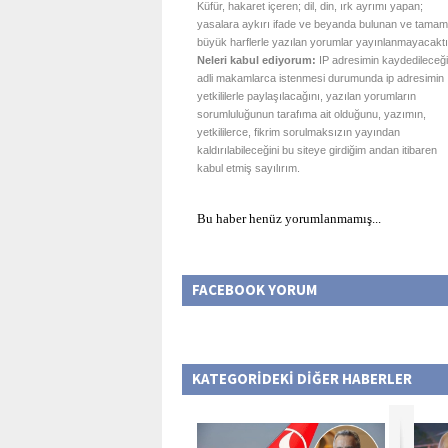
Küfür, hakaret içeren; dil, din, ırk ayrımı yapan;
yasalara aykırı ifade ve beyanda bulunan ve tamam
büyük harflerle yazılan yorumlar yayınlanmayacaktı
Neleri kabul ediyorum:
IP adresimin kaydedileceği
adli makamlarca istenmesi durumunda ip adresimin
yetkililerle paylaşılacağını, yazılan yorumların
sorumluluğunun tarafıma ait olduğunu, yazımın,
yetkililerce, fikrim sorulmaksızın yayından
kaldırılabileceğini bu siteye girdiğim andan itibaren
kabul etmiş sayılırım.
Bu haber henüz yorumlanmamış...
FACEBOOK YORUM
KATEGORİDEKİ DİĞER HABERLER