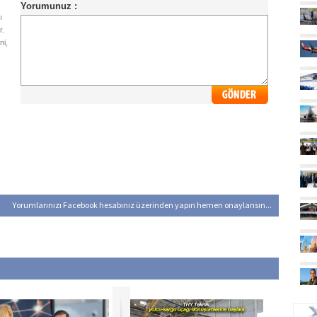
ı
r.
ni,
Yorumlarınızı Facebook hesabınız üzerinden yapın hemen onaylansın...
UÇ