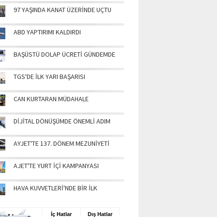
97 YAŞINDA KANAT ÜZERİNDE UÇTU
ABD YAPTIRIMI KALDIRDI
BAŞÜSTÜ DOLAP ÜCRETİ GÜNDEMDE
TGS'DE İLK YARI BAŞARISI
CAN KURTARAN MÜDAHALE
DİJİTAL DÖNÜŞÜMDE ÖNEMLİ ADIM
AYJET'TE 137. DÖNEM MEZUNİYETİ
AJET'TE YURT İÇİ KAMPANYASI
HAVA KUVVETLERİ'NDE BİR İLK
UŞ BİLGİLERİ
İç Hatlar
Dış Hatlar