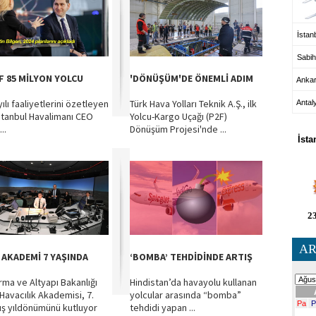
İstanb
Sabih
F 85 MİLYON YOLCU
'DÖNÜŞÜM'DE ÖNEMLİ ADIM
Anka
ılı faaliyetlerini özetleyen
Türk Hava Yolları Teknik A.Ş., ilk
Antal
stanbul Havalimanı CEO
Yolcu-Kargo Uçağı (P2F)
HA
...
Dönüşüm Projesi'nde ...
İsta
23
AR
 AKADEMİ 7 YAŞINDA
‘BOMBA’ TEHDİDİNDE ARTIŞ
ırma ve Altyapı Bakanlığı
Hindistan’da havayolu kullanan
Havacılık Akademisi, 7.
yolcular arasında “bomba”
uş yıldönümünü kutluyor
tehdidi yapan ...