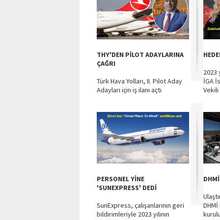
THY'DEN PİLOT ADAYLARINA
HEDE
ÇAĞRI
2023 y
Türk Hava Yolları, II. Pilot Aday
İGA İ
Adayları için iş ilanı açtı
Vekili 
PERSONEL YİNE
DHMİ
'SUNEXPRESS' DEDİ
Ulaşt
SunExpress, çalışanlarının geri
DHMİ 
bildirimleriyle 2023 yılının
kurul