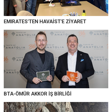
EMIRATES'TEN HAVAİST'E ZİYARET
BTA-ÖMÜR AKKOR İŞ BİRLİĞİ