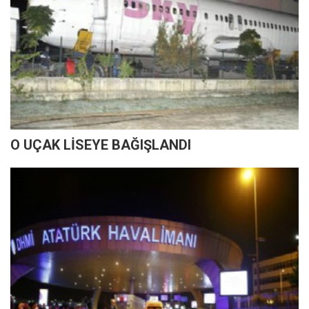
O UÇAK LİSEYE BAĞIŞLANDI