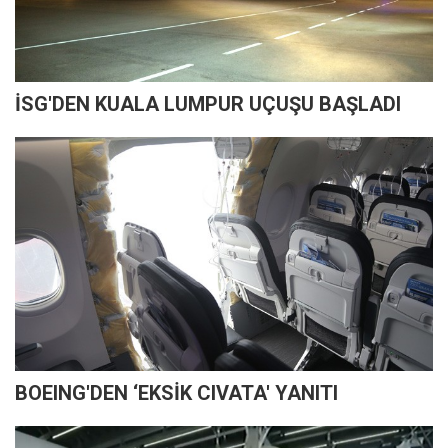
İSG'DEN KUALA LUMPUR UÇUŞU BAŞLADI
BOEING'DEN ‘EKSİK CIVATA' YANITI