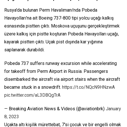
Rusya'da bulunan Perm Havalimanı'nda Pobeda
Havayolları'na ait Boeing 737-800 tipi yolcu uçağı kalkış
esnasında pistten çıktı. Moskova uçuşunu gerçekleştirmek
üzere kalkış için pistte koşturan Pobeda Havayolları uçağı,
kayarak pistten çıktı. Uçak pist dışında kar yığınına
saplanarak durabildi.
Pobeda 737 suffers runway excursion while accelerating
for takeoff from Perm Airport in Russia. Passengers
disembarked the aircraft via airport stairs when the aircraft
became stuck in a snowdrift.
https://t.co/NQcN9HNzwA
pic.twitter.com/aL3DBQgTrA
— Breaking Aviation News & Videos (@aviationbrk)
January
8, 2023
Uçakta altı kişilik mürettebat, 7'si çocuk ve bir engelli olmak