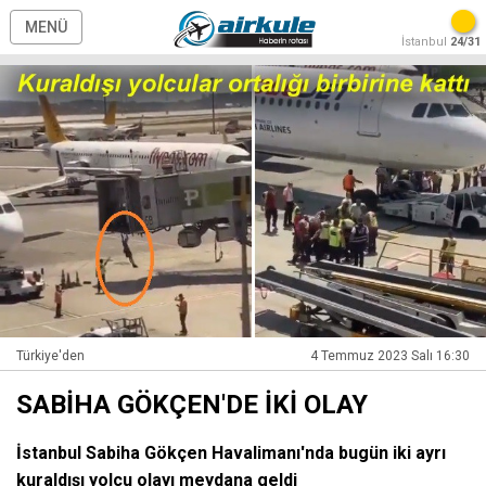
MENÜ
İstanbul
24/31
Türkiye'den
4 Temmuz 2023 Salı 16:30
SABİHA GÖKÇEN'DE İKİ OLAY
İstanbul Sabiha Gökçen Havalimanı'nda bugün iki ayrı
kuraldışı yolcu olayı meydana geldi