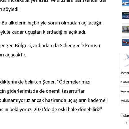
ı söyledi:
. Bu ülkelerin hiçbiriyle sorun olmadan açılacağını
üle kadar uçuşları kısıtladığını açıkladı.
chengen Bölgesi, ardından da Schengen'e komşu
UÇ
arı açacaktır.
İstanb
irdiklerini de belirten Şener, “Ödemelerimizi
Sabih
çin giderlerimizde de önemli tasarruflar
Anka
 bulunamıyoruz ancak haziranda uçuşların kademeli
Antal
HA
ını bekliyoruz. 2021'de de eski hale dönebiliriz”
İsta
C