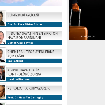
ELİMİZDEKİ AYÇİÇEĞİ
Doç. Dr. Esra Bihter Gürler
II. DÜNYA SAVAŞININ EN YIKICI ON
HAVA BOMBARDIMANI
Osman Gazi Baykal
CHEMTRAIL TEORİSYENLERİNE
AÇIK ÇAĞRI
Engin Aksüt
ABD'DE HAVA TRAFİK
KONTROLÖRÜ ZORDA
İbrahim Köktener
PSİKOLOJİK OKURYAZARLIK
Prof. Dr. Muzaffer Çetingüç