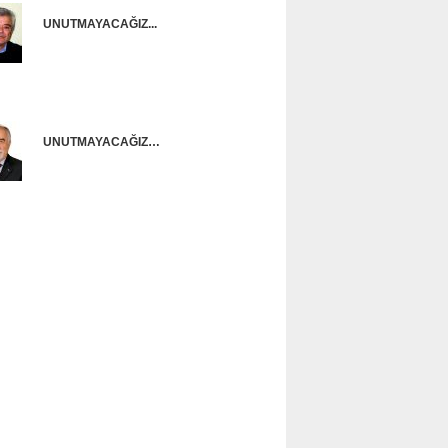
UNUTMAYACAĞIZ...
Onur Güntürkün
UNUTMAYACAĞIZ…
Ünal Başusta