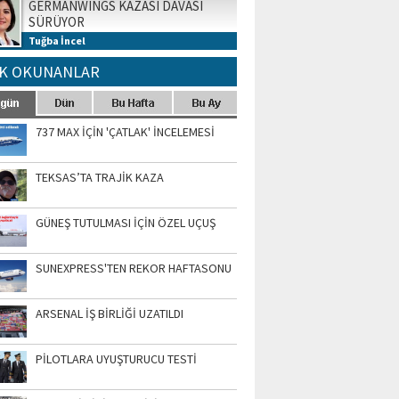
GERMANWINGS KAZASI DAVASI
SÜRÜYOR
Tuğba İncel
K OKUNANLAR
737 MAX İÇİN 'ÇATLAK' İNCELEMESİ
TEKSAS’TA TRAJİK KAZA
GÜNEŞ TUTULMASI İÇİN ÖZEL UÇUŞ
SUNEXPRESS'TEN REKOR HAFTASONU
ARSENAL İŞ BİRLİĞİ UZATILDI
PİLOTLARA UYUŞTURUCU TESTİ