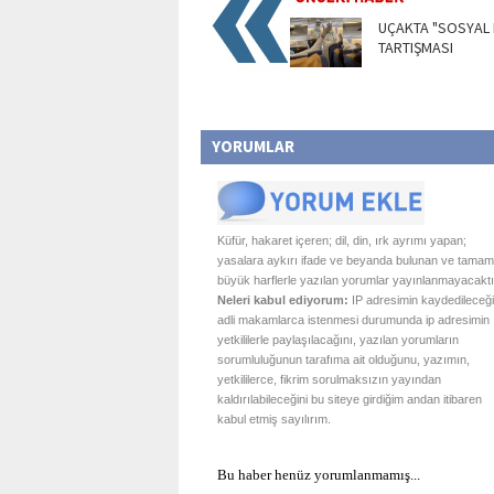
UÇAKTA "SOSYAL
TARTIŞMASI
YORUMLAR
Küfür, hakaret içeren; dil, din, ırk ayrımı yapan;
yasalara aykırı ifade ve beyanda bulunan ve tamam
büyük harflerle yazılan yorumlar yayınlanmayacaktı
Neleri kabul ediyorum:
IP adresimin kaydedileceği
adli makamlarca istenmesi durumunda ip adresimin
yetkililerle paylaşılacağını, yazılan yorumların
sorumluluğunun tarafıma ait olduğunu, yazımın,
yetkililerce, fikrim sorulmaksızın yayından
kaldırılabileceğini bu siteye girdiğim andan itibaren
kabul etmiş sayılırım.
Bu haber henüz yorumlanmamış...