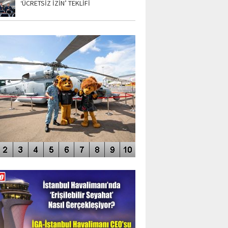
‘ÜCRETSİZ İZİN’ TEKLİFİ
TO GALERİ
APUR AIRSHOW-2020
DEO GALERİ
LERİN AŞILDIĞI HAVALİMANI