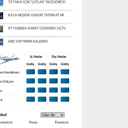
737 MAX İÇİN 'ÇATLAK' İNCELEMESİ
KAZA NEDENİ ASKERİ TATBİKAT MI
97 YAŞINDA KANAT ÜZERİNDE UÇTU
ABD YAPTIRIMI KALDIRDI
UŞ BİLGİLERİ
İç Hatlar
Dış Hatlar
Geliş
Gidiş
Geliş
Gidiş
ul Havalimanı
a Gökçen
ra
ya
VA DURUMU
nbul
umartesi
Pazar
Pazartesi