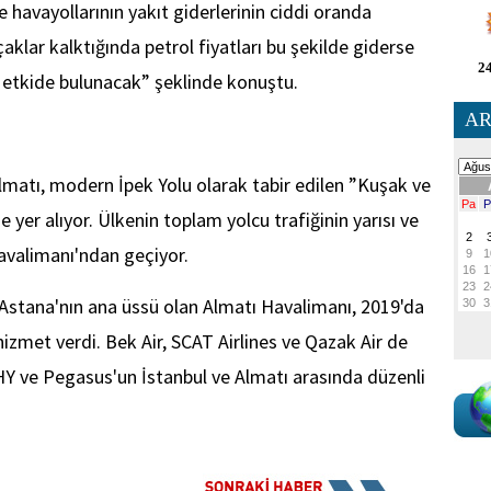
e havayollarının yakıt giderlerinin ciddi oranda
klar kalktığında petrol fiyatları bu şekilde giderse
24
r etkide bulunacak” şeklinde konuştu.
AR
atı, modern İpek Yolu olarak tabir edilen ”Kuşak ve
 yer alıyor. Ülkenin toplam yolcu trafiğinin yarısı ve
Havalimanı'ndan geçiyor.
r Astana'nın ana üssü olan Almatı Havalimanı, 2019'da
hizmet verdi. Bek Air, SCAT Airlines ve Qazak Air de
THY ve Pegasus'un İstanbul ve Almatı arasında düzenli