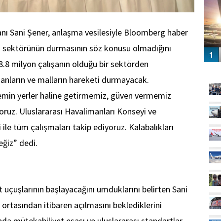
anı Sani Şener, anlaşma vesilesiyle Bloomberg haber
ık sektörünün durmasının söz konusu olmadığını
28.8 milyon çalışanın olduğu bir sektörden
GÜ
anların ve malların hareketi durmayacak.
 emin yerler haline getirmemiz, güven vermemiz
ıyoruz. Uluslararası Havalimanları Konseyi ve
i ile tüm çalışmaları takip ediyoruz. Kalabalıkları
ğiz” dedi.
 uçuşlarının başlayacağını umduklarını belirten Sani
 ortasından itibaren açılmasını beklediklerini
ında mütekabiliyet esası ve uluslararası standartlar