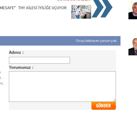
 MESAFE"
THY AİLESİ İYİLİĞE UÇUYOR
Onay bekleyen yorum yok.
ı
r.
ni,