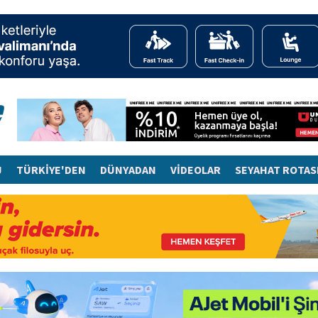
J
TÜRKİYE'DEN
DÜNYADAN
VİDEOLAR
SEYAHAT ROTAS