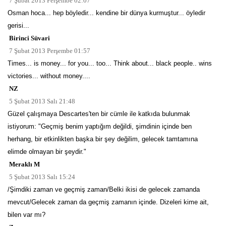
7 Şubat 2013 Perşembe 02:07
Osman hoca... hep böyledir... kendine bir dünya kurmuştur... öyledir
gerisi...
Birinci Süvari
7 Şubat 2013 Perşembe 01:57
Times... is money... for you... too... Think about... black people.. wins
victories... without money....
NZ
5 Şubat 2013 Salı 21:48
Güzel çalışmaya Descartes'ten bir cümle ile katkıda bulunmak
istiyorum: "Geçmiş benim yaptığım değildi, şimdinin içinde ben
herhang, bir etkinlikten başka bir şey değilim, gelecek tamtamına
elimde olmayan bir şeydir."
Meraklı M
5 Şubat 2013 Salı 15:24
/Şimdiki zaman ve geçmiş zaman/Belki ikisi de gelecek zamanda
mevcut/Gelecek zaman da geçmiş zamanın içinde. Dizeleri kime ait,
bilen var mı?