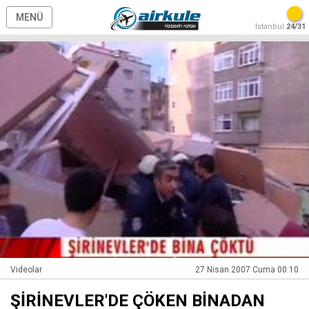
MENÜ
İstanbul
24/31
Videolar
27 Nisan 2007 Cuma 00:10
ŞİRİNEVLER'DE ÇÖKEN BİNADAN