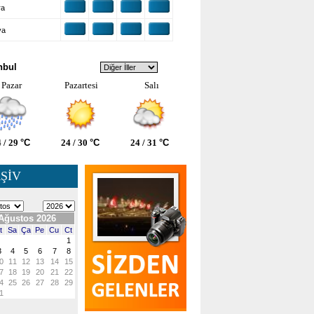
ra
ya
VA DURUMU
nbul
Pazar
Pazartesi
Salı
 / 29
°C
24 / 30
°C
24 / 31
°C
ŞİV