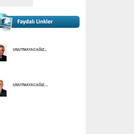
UNUTMAYACAĞIZ...
Onur Güntürkün
UNUTMAYACAĞIZ…
Ünal Başusta