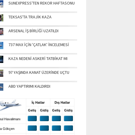
SUNEXPRESS'TEN REKOR HAFTASONU
TEKSAS'TA TRAJİK KAZA
ARSENAL İŞ BİRLİĞİ UZATILDI
737 MAX İÇİN 'ÇATLAK' İNCELEMESİ
KAZA NEDENİ ASKERİ TATBİKAT MI
97 YAŞINDA KANAT ÜZERİNDE UÇTU
ABD YAPTIRIMI KALDIRDI
UŞ BİLGİLERİ
İç Hatlar
Dış Hatlar
Geliş
Gidiş
Geliş
Gidiş
ul Havalimanı
a Gökçen