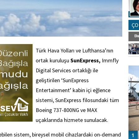
ÇO
Türk Hava Yolları ve Lufthansa’nın
ortak kuruluşu
SunExpress,
Immfly
FO
SİNG
Digital Services ortaklığı ile
geliştirilen ‘SunExpress
Entertainment’ kabin içi eğlence
sistemi, SunExpress filosundaki tüm
Boeing 737-800NG ve MAX
uçaklarında hizmete sunulacak.
rilebilen sistem, bireysel mobil cihazlardaki on-demand