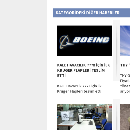
KATEGORİDEKİ DİĞER HABERLER
KALE HAVACILIK 777X İÇİN İLK
THY 
KRUGER FLAPLERİ TESLİM
ETTİ
THY G
Fiyat
KALE Havacılık 777X için ilk
Yönet
Kruger Flapleri teslim etti
arıyo