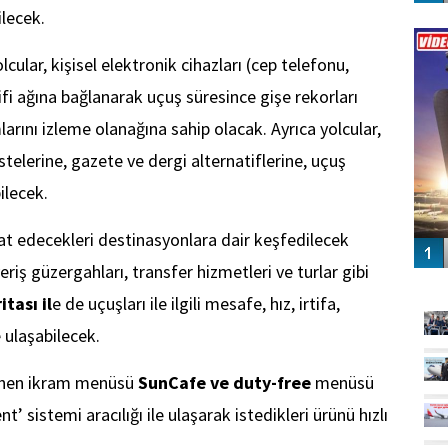
ilecek.
Vİ
ENGEL
olcular, kişisel elektronik cihazları (cep telefonu,
wifi ağına bağlanarak uçuş süresince gişe rekorları
arını izleme olanağına sahip olacak. Ayrıca yolcular,
stelerine, gazete ve dergi alternatiflerine, uçuş
bilecek.
at edecekleri destinasyonlara dair keşfedilecek
şveriş güzergahları, transfer hizmetleri ve turlar gibi
GÜ
itası il
e de uçuşları ile ilgili mesafe, hız, irtifa,
e ulaşabilecek.
ilenen ikram menüsü
SunCafe ve duty-free
menüsü
sistemi aracılığı ile ulaşarak istedikleri ürünü hızlı