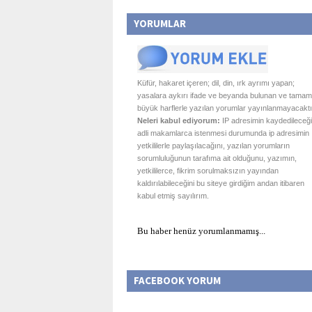
YORUMLAR
Küfür, hakaret içeren; dil, din, ırk ayrımı yapan;
yasalara aykırı ifade ve beyanda bulunan ve tamam
büyük harflerle yazılan yorumlar yayınlanmayacaktı
Neleri kabul ediyorum:
IP adresimin kaydedileceği
adli makamlarca istenmesi durumunda ip adresimin
yetkililerle paylaşılacağını, yazılan yorumların
sorumluluğunun tarafıma ait olduğunu, yazımın,
yetkililerce, fikrim sorulmaksızın yayından
kaldırılabileceğini bu siteye girdiğim andan itibaren
kabul etmiş sayılırım.
Bu haber henüz yorumlanmamış...
FACEBOOK YORUM