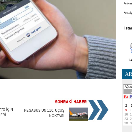
Anka
Antal
HA
İsta
24
AR
77X İÇİN
PEGASUS'UN 110. UÇUŞ
LERİ
NOKTASI