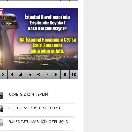
DEO GALERİ
LERİN AŞILDIĞI HAVALİMANI
NÜN MANŞETLERİ
‘ÜCRETSİZ İZİN' TEKLİFİ
PİLOTLARA UYUŞTURUCU TESTİ
GÜNEŞ TUTULMASI İÇİN ÖZEL UÇUŞ