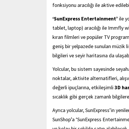
fonksiyonu aracılığı ile aktive edileb
‘SunExpress Entertainment’
ile y
tablet, laptop) aracılığı ile Immfly 
kıran filmleri ve popüler TV programl
geniş bir yelpazede sunulan müzik li
bilgileri ve seyir haritasına da ulaşa
Yolcular, bu sistem sayesinde seyah
noktalar, aktivite alternatifleri, alı
değerli ipuçlarına, etkileşimli
3D har
sıcaklık gibi gerçek zamanlı bilgiler
Ayrıca yolcular, SunExpress’in yen
SunShop’a ‘SunExpress Entertainment’ 
ve kolay bir şekilde satın alabilecek.