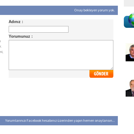
Onay bekleyen yorum yok.
ı
r.
ni,
Yorumlarınızı Facebook hesabınız üzerinden yapın hemen onaylansın...