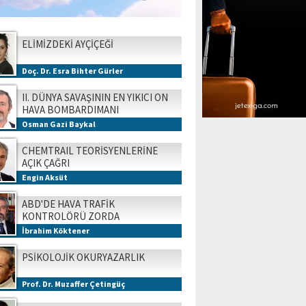
ELİMİZDEKİ AYÇİÇEĞİ
Doç. Dr. Esra Bihter Gürler
II. DÜNYA SAVAŞININ EN YIKICI ON
HAVA BOMBARDIMANI
Osman Gazi Baykal
CHEMTRAIL TEORİSYENLERİNE
AÇIK ÇAĞRI
Engin Aksüt
ABD'DE HAVA TRAFİK
KONTROLÖRÜ ZORDA
İbrahim Köktener
PSİKOLOJİK OKURYAZARLIK
Prof. Dr. Muzaffer Çetingüç