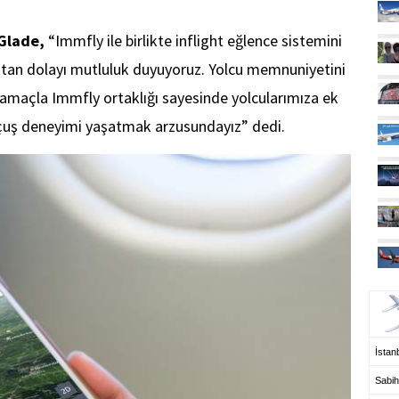
Glade,
“Immfly ile birlikte inflight eğlence sistemini
ktan dolayı mutluluk duyuyoruz. Yolcu memnuniyetini
 amaçla Immfly ortaklığı sayesinde yolcularımıza ek
 uçuş deneyimi yaşatmak arzusundayız” dedi.
UÇ
İstanb
Sabih