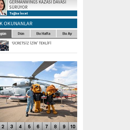
GERMANWINGS KAZASI DAVASI
SÜRÜYOR
Tuğba İncel
K OKUNANLAR
‘ÜCRETSİZ İZİN’ TEKLİFİ
TO GALERİ
APUR AIRSHOW-2020