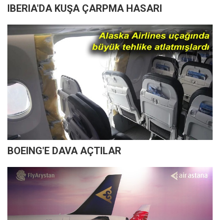
IBERIA'DA KUŞA ÇARPMA HASARI
BOEING'E DAVA AÇTILAR