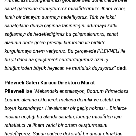
Primeclass Lounge’larımızı globalde belli dönemlerde birer
sanat galerisine dönüştürerek misafirlerimize ilham verici,
farklı bir deneyim sunmayı hedefliyoruz. Türk ve lokal
sanatçıların dünya çapında tanınırlığını artırmaya katkı
sağlamayı da hedeflediğimiz bu çalışmalarımızı, sanat
alanının önde gelen prestijli kurumları ile birlikte
kurgulamaya önem veriyoruz. Bu çerçevede PİLEVNELİ ile
bu yıl daha da geliştirerek sürdürdüğümüz özel iş
birliğimizden büyük heyecan ve mutluluk duyuyoruz”
dedi.
Pilevneli Galeri Kurucu Direktörü Murat
Pilevneli
ise
“Mekandaki enstalasyon, Bodrum Primeclass
Lounge alanına eklenerek mekana derinlik ve estetik bir
boyut kazandırıyor. Havalimanı bir geçiş noktası... Binlerce
insanın geçtiği bu alanda sanatın, lounge misafirleri için
rahatlatıcı ve ilham verici bir ortam oluşturmasını
hedefliyoruz. Sanatı sadece dekoratif bir unsur olmaktan