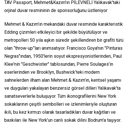
TAV Passport, Mehmet&Kazım'ın PİLEVNELİ Yalıkavak'taki
orjinal duvar resmininin de sponsorluğunu üstleniyor
Mehmet & Kazım’ın mekandaki duvar resminde karakteristik
Edding çizimleri etkileyici bir şekilde büyütülüyor ve
metropolleri 50 yıla aşkın süredir şekillendiren bir grafiti türü
olan “throw-up”ları anımsatıyor. Francisco Goya'nın "Pinturas
Negras"ından, 1950'lerin soyut ekspresyonistlerinden, Paul
Klee'nin "Geschwister" tablosundan, Pierre Soulages’in
eserlerinden ve Brooklyn, Bushwick’teki modern
sahnelerden ilham alan Mehmet & Kazım’ın, kentsel yaşamı
ve duyguları yakalayan benzersiz görsel dilleri Yalıkavak’ta
sanatseverlerle buluşuyor. Tüm ikonografilerini New York
sokaklarının çeşitli sembolleri ve izlenimleriyle oluşturan
ikili, bu kez kırmızı olarak tasarladıkları duvar kağıtları ve
baskıları ile New York'un canlı sokak dilini Bodrum'a taşıyor.