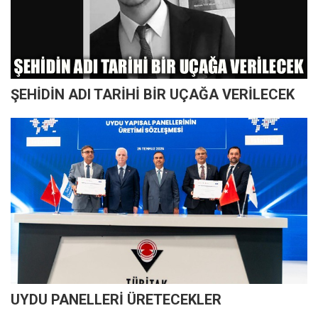
ŞEHİDİN ADI TARİHİ BİR UÇAĞA VERİLECEK
UYDU PANELLERİ ÜRETECEKLER