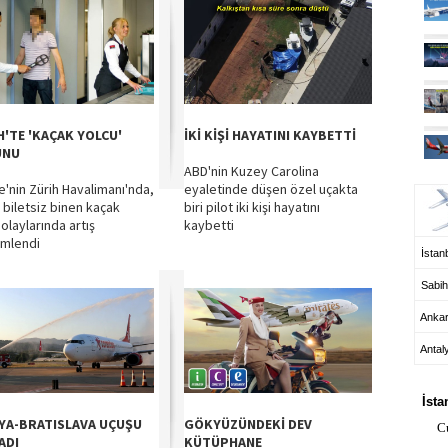
H'TE 'KAÇAK YOLCU'
İKİ KİŞİ HAYATINI KAYBETTİ
UNU
ABD'nin Kuzey Carolina
UÇ
re'nin Zürih Havalimanı'nda,
eyaletinde düşen özel uçakta
 biletsiz binen kaçak
biri pilot iki kişi hayatını
olaylarında artış
kaybetti
mlendi
İstanb
Sabih
Anka
Antal
HA
İsta
YA-BRATISLAVA UÇUŞU
GÖKYÜZÜNDEKİ DEV
C
ADI
KÜTÜPHANE