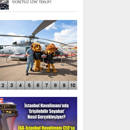
‘ÜCRETSİZ İZİN’ TEKLİFİ
TO GALERİ
APUR AIRSHOW-2020
DEO GALERİ
LERİN AŞILDIĞI HAVALİMANI