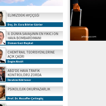
ELİMİZDEKİ AYÇİÇEĞİ
Doç. Dr. Esra Bihter Gürler
II. DÜNYA SAVAŞININ EN YIKICI ON
HAVA BOMBARDIMANI
Osman Gazi Baykal
CHEMTRAIL TEORİSYENLERİNE
AÇIK ÇAĞRI
Engin Aksüt
ABD'DE HAVA TRAFİK
KONTROLÖRÜ ZORDA
İbrahim Köktener
PSİKOLOJİK OKURYAZARLIK
Prof. Dr. Muzaffer Çetingüç