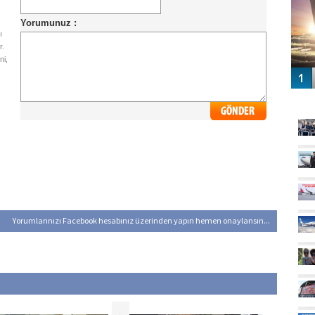
ı
r.
ni,
GÜ
Yorumlarınızı Facebook hesabınız üzerinden yapın hemen onaylansın...