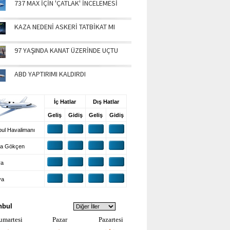
737 MAX İÇİN 'ÇATLAK' İNCELEMESİ
KAZA NEDENİ ASKERİ TATBİKAT MI
97 YAŞINDA KANAT ÜZERİNDE UÇTU
ABD YAPTIRIMI KALDIRDI
UŞ BİLGİLERİ
İç Hatlar
Dış Hatlar
Geliş
Gidiş
Geliş
Gidiş
ul Havalimanı
a Gökçen
ra
ya
VA DURUMU
nbul
umartesi
Pazar
Pazartesi