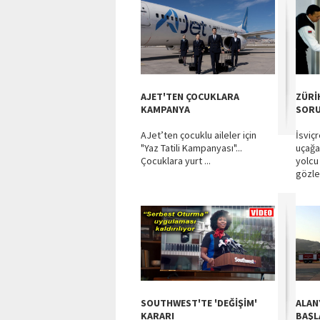
AJET'TEN ÇOCUKLARA
ZÜRİ
KAMPANYA
SOR
AJet’ten çocuklu aileler için
İsviç
"Yaz Tatili Kampanyası"...
uçağa
Çocuklara yurt ...
yolcu 
gözle
SOUTHWEST'TE 'DEĞİŞİM'
ALAN
KARARI
BAŞL