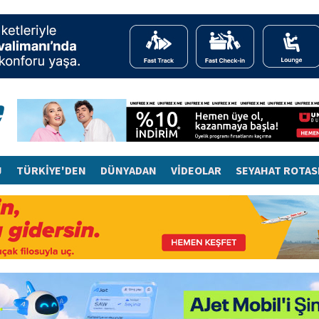
J
TÜRKİYE'DEN
DÜNYADAN
VİDEOLAR
SEYAHAT ROTAS