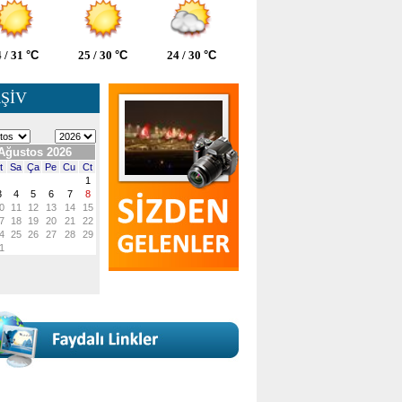
 / 31
°C
25 / 30
°C
24 / 30
°C
ŞİV