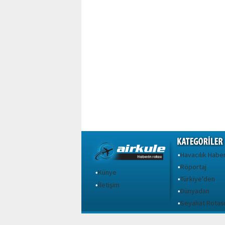
Havacılık Haber
•
Röportaj
•
Künye
•
Türkiye'den
•
İletişim
•
Dünyadan
•
Seyahat Rotas
•