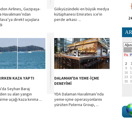
don Airlines, Gazipaşa-
Gökyüzündeki en büyük medya
a Havalimanı’ndan
kütüphanesi Emirates ice'ın
24
slava’ya direkt uçuşlara
perde arkası: ...
dı
AR
LIRKEN KAZA YAPTI
DALAMAN'DA YEME-İÇME
DENEYİMİ
'da Seyhan Baraj
den su alan yangın
YDA Dalaman Havalimanı’nda
rme uçağı kaza kırıma ...
yeme-içme operasyonlarını
yürüten Paterna Group, ...