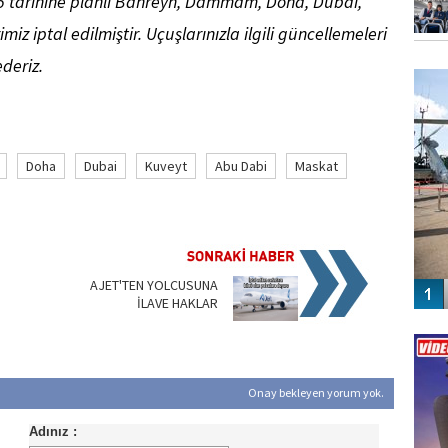
25 tarihine planlı Bahreyn, Dammam, Doha, Dubai,
iz iptal edilmiştir. Uçuşlarınızla ilgili güncellemeleri
FO
deriz.
SİNG
Doha
Dubai
Kuveyt
Abu Dabi
Maskat
AJET'TEN YOLCUSUNA
İLAVE HAKLAR
Vİ
ENGEL
Onay bekleyen yorum yok.