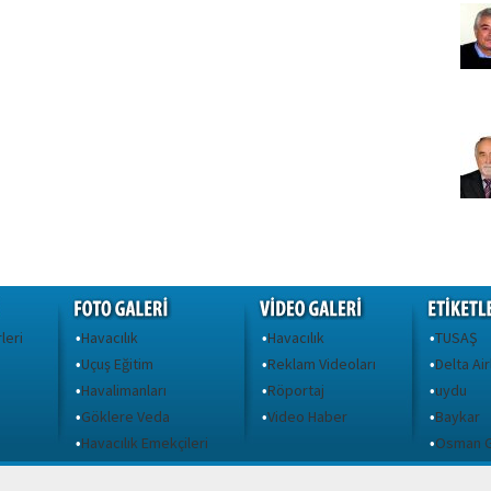
leri
Havacılık
Havacılık
TUSAŞ
•
•
•
Uçuş Eğitim
Reklam Videoları
Delta Air
•
•
•
Havalimanları
Röportaj
uydu
•
•
•
Göklere Veda
Video Haber
Baykar
•
•
•
ı
Havacılık Emekçileri
Osman G
•
•