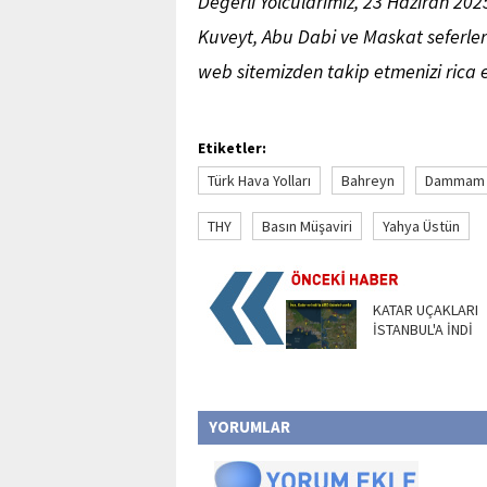
Değerli Yolcularımız, 23 Haziran 20
Kuveyt, Abu Dabi ve Maskat seferlerim
web sitemizden takip etmenizi rica e
Etiketler:
Türk Hava Yolları
Bahreyn
Dammam
THY
Basın Müşaviri
Yahya Üstün
KATAR UÇAKLARI
İSTANBUL'A İNDİ
YORUMLAR