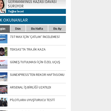
GERMANWINGS KAZASI DAVASI
SÜRÜYOR
Tuğba İncel
K OKUNANLAR
737 MAX İÇİN 'ÇATLAK' İNCELEMESİ
TEKSAS’TA TRAJİK KAZA
GÜNEŞ TUTULMASI İÇİN ÖZEL UÇUŞ
SUNEXPRESS'TEN REKOR HAFTASONU
ARSENAL İŞ BİRLİĞİ UZATILDI
PİLOTLARA UYUŞTURUCU TESTİ