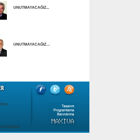
UNUTMAYACAĞIZ...
Onur Güntürkün
UNUTMAYACAĞIZ…
Ünal Başusta
lines
azi Baykal