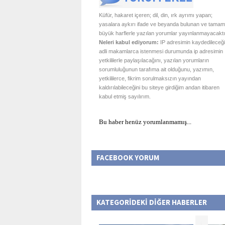
Küfür, hakaret içeren; dil, din, ırk ayrımı yapan;
yasalara aykırı ifade ve beyanda bulunan ve tamam
büyük harflerle yazılan yorumlar yayınlanmayacaktı
Neleri kabul ediyorum:
IP adresimin kaydedileceği
adli makamlarca istenmesi durumunda ip adresimin
yetkililerle paylaşılacağını, yazılan yorumların
sorumluluğunun tarafıma ait olduğunu, yazımın,
yetkililerce, fikrim sorulmaksızın yayından
kaldırılabileceğini bu siteye girdiğim andan itibaren
kabul etmiş sayılırım.
Bu haber henüz yorumlanmamış...
FACEBOOK YORUM
KATEGORİDEKİ DİĞER HABERLER