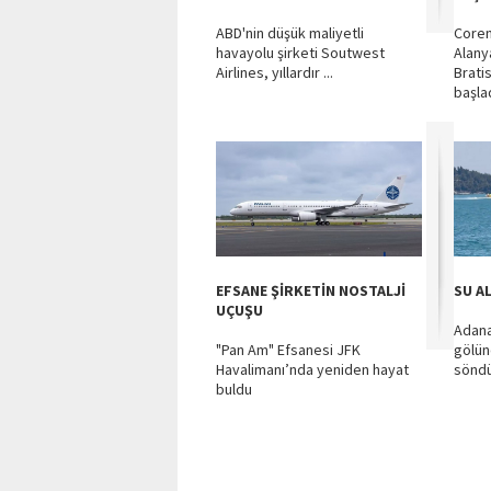
ABD'nin düşük maliyetli
Coren
havayolu şirketi Soutwest
Alany
Airlines, yıllardır ...
Brati
başla
EFSANE ŞİRKETİN NOSTALJİ
SU A
UÇUŞU
Adana
"Pan Am" Efsanesi JFK
gölün
Havalimanı’nda yeniden hayat
söndü
buldu