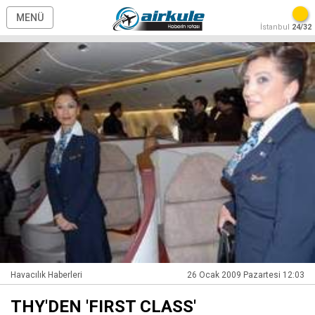
MENÜ
İstanbul
24/32
Havacılık Haberleri
26 Ocak 2009 Pazartesi 12:03
THY'DEN 'FIRST CLASS'