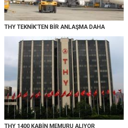
THY TEKNİK'TEN BİR ANLAŞMA DAHA
THY 1400 KABİN MEMURU ALIYOR