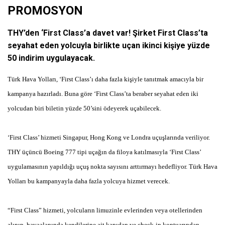
PROMOSYON
THY’den ‘First Class’a davet var! Şirket First Class’ta
seyahat eden yolcuyla birlikte uçan ikinci kişiye yüzde
50 indirim uygulayacak.
Türk Hava Yolları, ‘First Class’ı daha fazla kişiyle tanıtmak amacıyla bir
kampanya hazırladı. Buna göre ‘First Class’ta beraber seyahat eden iki
yolcudan biri biletin yüzde 50’sini ödeyerek uçabilecek.
‘First Class’ hizmeti Singapur, Hong Kong ve Londra uçuşlarında veriliyor.
THY üçüncü Boeing 777 tipi uçağın da filoya katılmasıyla ‘First Class’
uygulamasının yapıldığı uçuş nokta sayısını arttırmayı hedefliyor. Türk Hava
Yolları bu kampanyayla daha fazla yolcuya hizmet verecek.
“First Class” hizmeti, yolcuların limuzinle evlerinden veya otellerinden
alınıp, havaalanında kendilerine ait kapıdan ve check-in kontuarından