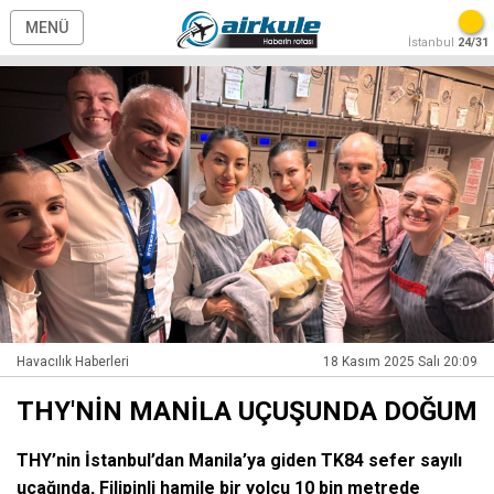
MENÜ
İstanbul
24/31
Havacılık Haberleri
18 Kasım 2025 Salı 20:09
THY'NİN MANİLA UÇUŞUNDA DOĞUM
THY’nin İstanbul’dan Manila’ya giden TK84 sefer sayılı
uçağında, Filipinli hamile bir yolcu 10 bin metrede