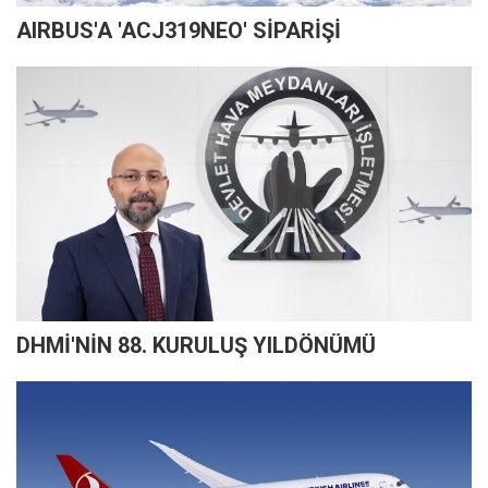
AIRBUS'A 'ACJ319NEO' SİPARİŞİ
DHMİ'NİN 88. KURULUŞ YILDÖNÜMÜ