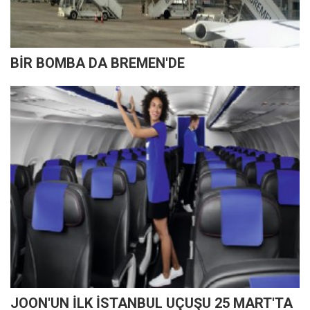
BİR BOMBA DA BREMEN'DE
JOON'UN İLK İSTANBUL UÇUŞU 25 MART'TA