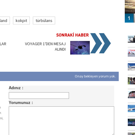
land
kokpit
türbülans
GÜ
LAR
VOYAGER 1'DEN MESAJ
ALINDI
Onay bekleyen yorum yok.
ı
r.
ni,