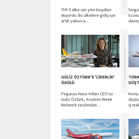
THY 5 ülke için yeni koşulları
Singa
duyurdu. Bu ülkelere gidiş için
Econo
artık yalnızca ...
deney
GÜLİZ ÖZTÜRK'E 'LİDERLİK'
TÜRK
ÖDÜLÜ
DÜŞ
Pegasus Hava Yolları CEO’su
Konya’
Güliz Öztürk, Aviation Week
düştü
Network tarafından ...
iş mak