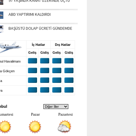
97 YAŞINDA KANAT ÜZERİNDE UÇTU
ABD YAPTIRIMI KALDIRDI
BAŞÜSTÜ DOLAP ÜCRETİ GÜNDEMDE
UŞ BİLGİLERİ
İç Hatlar
Dış Hatlar
Geliş
Gidiş
Geliş
Gidiş
ul Havalimanı
a Gökçen
ra
ya
VA DURUMU
nbul
umartesi
Pazar
Pazartesi