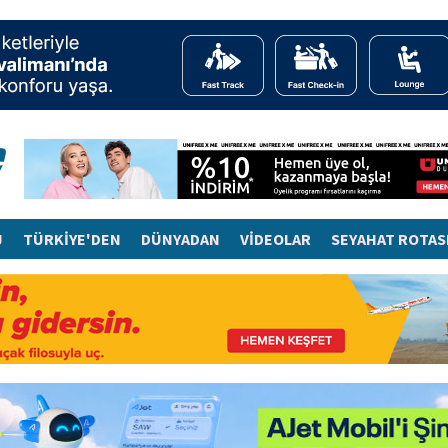
J
TÜRKİYE'DEN
DÜNYADAN
VİDEOLAR
SEYAHAT ROTAS