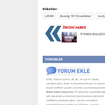
Etiketler:
LATAM
Boeing 787 Dreamliner
Auck
İFTARDA BULUŞTU
YORUMLAR
Küfür, hakaret içeren; dil, din, ırk ayrımı yapan;
yasalara aykırı ifade ve beyanda bulunan ve tamam
büyük harflerle yazılan yorumlar yayınlanmayacaktı
Neleri kabul ediyorum:
IP adresimin kaydedileceği
adli makamlarca istenmesi durumunda ip adresimin
yetkililerle paylaşılacağını, yazılan yorumların
sorumluluğunun tarafıma ait olduğunu, yazımın,