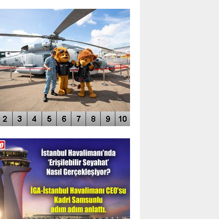
TO GALERİ
APUR AIRSHOW-2020
DEO GALERİ
LERİN AŞILDIĞI HAVALİMANI