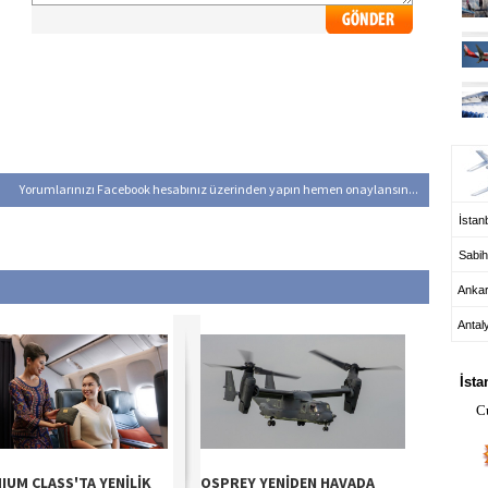
UÇ
Yorumlarınızı Facebook hesabınız üzerinden yapın hemen onaylansın...
İstanb
Sabih
Anka
Antal
HA
İsta
C
IUM CLASS'TA YENİLİK
OSPREY YENİDEN HAVADA