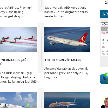
24
pore Airlines, Premium
Japonya'daki ABD kuvvetleri,
my Class uçakiçi
Kasım 2023'te düşmesi sonrası
AR
imini geliştiriyor
yerde tutulan ...
 YILDIZLARI UÇAĞI
THY'DEN GREV İPTALLERİ
TÜ
Almanya'da yapılacak güvenlik
da Türk Yıldızları uçağı
personeli grevi nedeniyle THY,
: Uçağın düştüğü bölgede
bugün ve ...
inesi kullanan bir kişi öldü