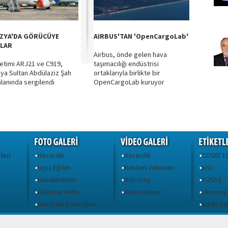
ZYA'DA GÖRÜCÜYE
AIRBUS'TAN 'OpenCargoLab'
ILAR
Airbus, önde gelen hava
retimi ARJ21 ve C919,
taşımacılığı endüstrisi
ya Sultan Abdülaziz Şah
ortaklarıyla birlikte bir
lanında sergilendi
OpenCargoLab kuruyor
leri
Havacılık
Havacılık
COVID 1
•
•
•
Uçuş Eğitim
Reklam Videoları
kriz
•
•
•
Havalimanları
Röportaj
TUSAŞ
•
•
•
Göklere Veda
Video Haber
Ukrayna
•
•
•
ı
Havacılık Emekçileri
Kadri S
•
•