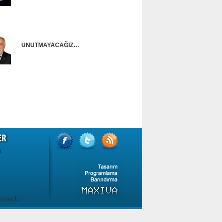
Onur Güntürkün
UNUTMAYACAĞIZ…
Ünal Başusta
9
amsunlu