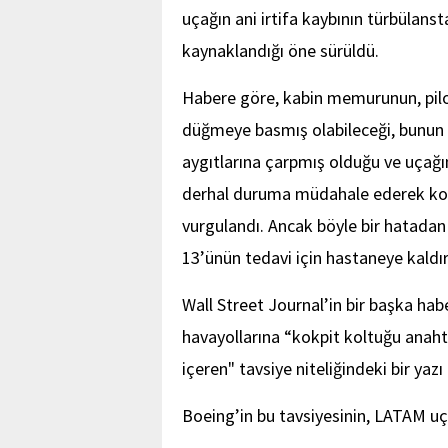
uçağın ani irtifa kaybının türbülan
kaynaklandığı öne sürüldü.
Habere göre, kabin memurunun, pilot
düğmeye basmış olabileceği, bunun
aygıtlarına çarpmış olduğu ve uçağın 
derhal duruma müdahale ederek kontro
vurgulandı. Ancak böyle bir hatadan
13’ünün tedavi için hastaneye kaldırıl
Wall Street Journal’in bir başka hab
havayollarına “kokpit koltuğu anahta
içeren" tavsiye niteliğindeki bir yazı
Boeing’in bu tavsiyesinin, LATAM uça