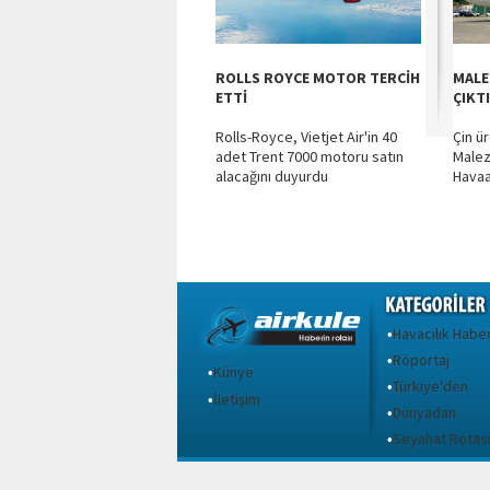
ROLLS ROYCE MOTOR TERCİH
MALE
ETTİ
ÇIKT
Rolls-Royce, Vietjet Air'in 40
Çin ü
adet Trent 7000 motoru satın
Malez
alacağını duyurdu
Havaa
Havacılık Haber
•
Röportaj
•
Künye
•
Türkiye'den
•
İletişim
•
Dünyadan
•
Seyahat Rotas
•