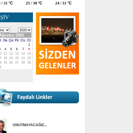
 / 31
°C
25 / 30
°C
24 / 31
°C
ŞİV
UNUTMAYACAĞIZ...