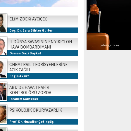
ELİMİZDEKİ AYÇİÇEĞİ
Doç. Dr. Esra Bihter Gürler
II. DÜNYA SAVAŞININ EN YIKICI ON
HAVA BOMBARDIMANI
Osman Gazi Baykal
CHEMTRAIL TEORİSYENLERİNE
AÇIK ÇAĞRI
Engin Aksüt
ABD'DE HAVA TRAFİK
KONTROLÖRÜ ZORDA
İbrahim Köktener
PSİKOLOJİK OKURYAZARLIK
Prof. Dr. Muzaffer Çetingüç