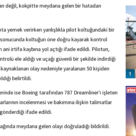
FO
stan değil, kokpitte meydana gelen bir hatadan
SİNG
a yemek verirken yanlışlıkla pilot koltuğundaki bir
 sonucunda koltuğun öne doğru kayarak kontrol
ani irtifa kaybına yol açtığı ifade edildi. Pilotun,
lü ele aldığı ve uçağı güvenli bir şekilde indirdiği
 kaynaklanan olay nedeniyle yaralanan 50 kişiden
dığı belirtildi.
Vİ
ENGEL
erinde ise Boeing tarafından 787 Dreamliner'ı işleten
rlarının incelenmesi ve bakımına ilişkin talimatlar
 gönderdiği ifade edildi.
ğında meydana gelen olayı doğruladığı bildirildi.