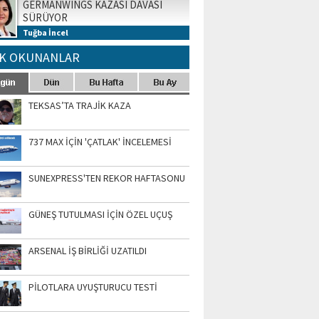
GERMANWINGS KAZASI DAVASI
SÜRÜYOR
Tuğba İncel
K OKUNANLAR
TEKSAS’TA TRAJİK KAZA
737 MAX İÇİN 'ÇATLAK' İNCELEMESİ
SUNEXPRESS'TEN REKOR HAFTASONU
GÜNEŞ TUTULMASI İÇİN ÖZEL UÇUŞ
ARSENAL İŞ BİRLİĞİ UZATILDI
PİLOTLARA UYUŞTURUCU TESTİ