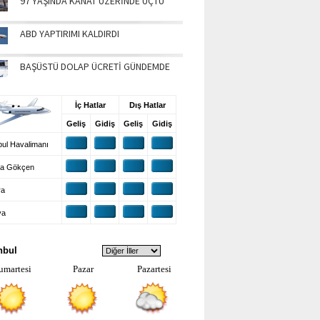
97 YAŞINDA KANAT ÜZERİNDE UÇTU
ABD YAPTIRIMI KALDIRDI
BAŞÜSTÜ DOLAP ÜCRETİ GÜNDEMDE
UŞ BİLGİLERİ
İç Hatlar
Dış Hatlar
Geliş
Gidiş
Geliş
Gidiş
ul Havalimanı
a Gökçen
ra
ya
VA DURUMU
nbul
umartesi
Pazar
Pazartesi