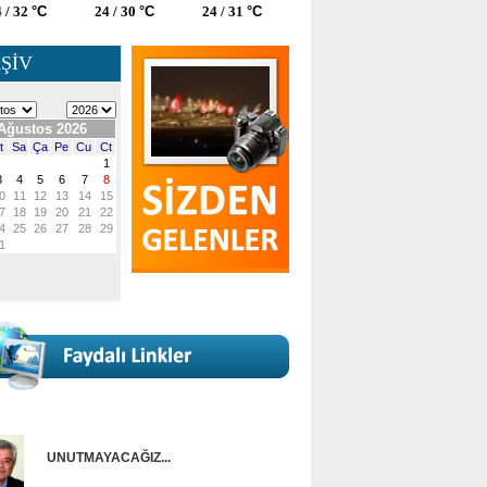
 / 32
°C
24 / 30
°C
24 / 31
°C
ŞİV
UNUTMAYACAĞIZ...