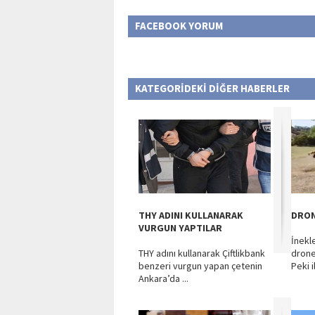
FACEBOOK YORUM
KATEGORİDEKİ DİĞER HABERLER
THY ADINI KULLANARAK
DRON
VURGUN YAPTILAR
İnekl
THY adını kullanarak Çiftlikbank
drone
benzeri vurgun yapan çetenin
Peki i
Ankara’da ...