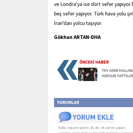
ve Londra'ya ise dört sefer yapıyor
beş sefer yapıyor. Türk hava yolu şi
İran'dan yolcu taşıyor.
Gökhan ARTAN-DHA
THY ADINI KULLA
VURGUN YAPTILA
YORUMLAR
Küfür, hakaret içeren; dil, din, ırk ayrımı yapan;