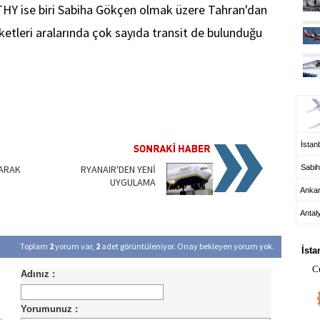
.THY ise biri Sabiha Gökçen olmak üzere Tahran'dan
rketleri aralarında çok sayıda transit de bulunduğu
UÇ
İstanb
NARAK
RYANAIR'DEN YENİ
Sabih
R
UYGULAMA
Anka
Antal
HA
Toplam
2
yorum var,
2
adet görüntüleniyor. Onay bekleyen yorum yok.
İsta
C