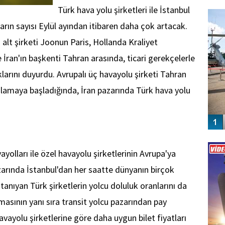
FO
Türk hava yolu şirketleri ile İstanbul
SİNG
arın sayısı Eylül ayından itibaren daha çok artacak.
 alt şirketi Joonun Paris, Hollanda Kraliyet
İran'ın başkenti Tahran arasında, ticari gerekçelerle
klarını duyurdu. Avrupalı üç havayolu şirketi Tahran
gulamaya başladığında, İran pazarında Türk hava yolu
Vİ
ENGEL
vayolları ile özel havayolu şirketlerinin Avrupa'ya
azarında İstanbul'dan her saatte dünyanın birçok
tanıyan Türk şirketlerin yolcu doluluk oranlarını da
asının yanı sıra transit yolcu pazarından pay
vayolu şirketlerine göre daha uygun bilet fiyatları