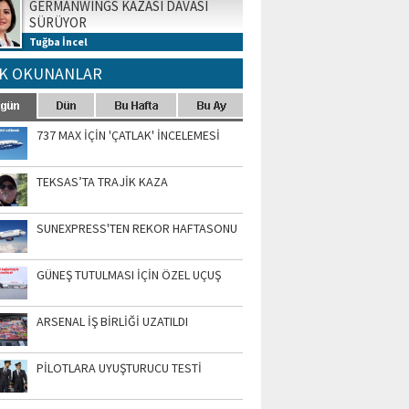
GERMANWINGS KAZASI DAVASI
SÜRÜYOR
Tuğba İncel
K OKUNANLAR
737 MAX İÇİN 'ÇATLAK' İNCELEMESİ
TEKSAS’TA TRAJİK KAZA
SUNEXPRESS'TEN REKOR HAFTASONU
GÜNEŞ TUTULMASI İÇİN ÖZEL UÇUŞ
ARSENAL İŞ BİRLİĞİ UZATILDI
PİLOTLARA UYUŞTURUCU TESTİ