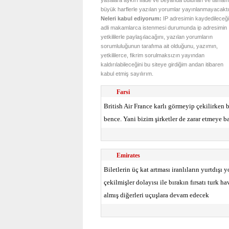
yasalara aykırı ifade ve beyanda bulunan ve tamam
büyük harflerle yazılan yorumlar yayınlanmayacaktı
Neleri kabul ediyorum:
IP adresimin kaydedileceği
adli makamlarca istenmesi durumunda ip adresimin
yetkililerle paylaşılacağını, yazılan yorumların
sorumluluğunun tarafıma ait olduğunu, yazımın,
yetkililerce, fikrim sorulmaksızın yayından
kaldırılabileceğini bu siteye girdiğim andan itibaren
kabul etmiş sayılırım.
Farsi
British Air France karlı görmeyip çekilirken bi
bence. Yani bizim şirketler de zarar etmeye baş
Emirates
Biletlerin üç kat artması iranlıların yurtdış
çekilmişler dolayısı ile bırakın fırsatı turk h
almış diğerleri uçuşlara devam edecek