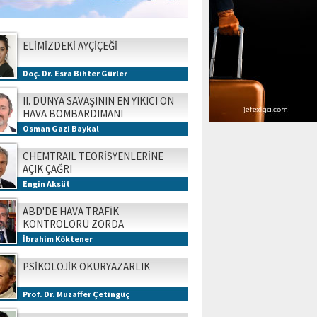
ELİMİZDEKİ AYÇİÇEĞİ
Doç. Dr. Esra Bihter Gürler
II. DÜNYA SAVAŞININ EN YIKICI ON
HAVA BOMBARDIMANI
Osman Gazi Baykal
CHEMTRAIL TEORİSYENLERİNE
AÇIK ÇAĞRI
Engin Aksüt
ABD'DE HAVA TRAFİK
KONTROLÖRÜ ZORDA
İbrahim Köktener
PSİKOLOJİK OKURYAZARLIK
Prof. Dr. Muzaffer Çetingüç