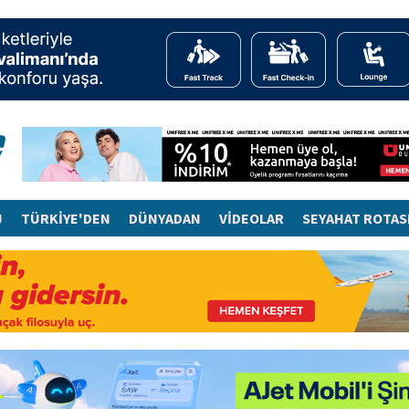
J
TÜRKİYE'DEN
DÜNYADAN
VİDEOLAR
SEYAHAT ROTAS