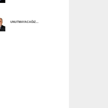
Onur Güntürkün
UNUTMAYACAĞIZ…
Ünal Başusta