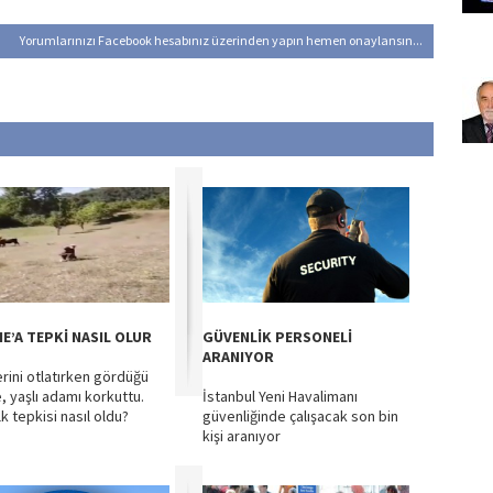
Yorumlarınızı Facebook hesabınız üzerinden yapın hemen onaylansın...
E’A TEPKİ NASIL OLUR
GÜVENLİK PERSONELİ
ARANIYOR
erini otlatırken gördüğü
, yaşlı adamı korkuttu.
İstanbul Yeni Havalimanı
lk tepkisi nasıl oldu?
güvenliğinde çalışacak son bin
kişi aranıyor