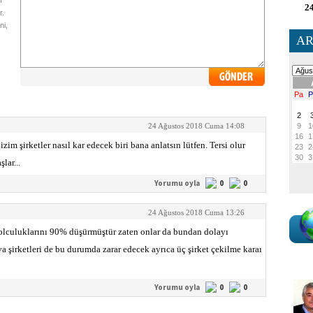
ı
24
r.
ni,
AR
24 Ağustos 2018 Cuma 14:08
zim şirketler nasıl kar edecek biri bana anlatsın lütfen. Tersi olur
lar...
Yorumu oyla
0
0
24 Ağustos 2018 Cuma 13:26
ı yolculuklarını 90% düşürmüştür zaten onlar da bundan dolayı
ava şirketleri de bu durumda zarar edecek ayrıca üç şirket çekilme karaı
Yorumu oyla
0
0