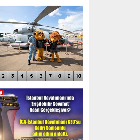
TO GALERİ
APUR AIRSHOW-2020
DEO GALERİ
LERİN AŞILDIĞI HAVALİMANI