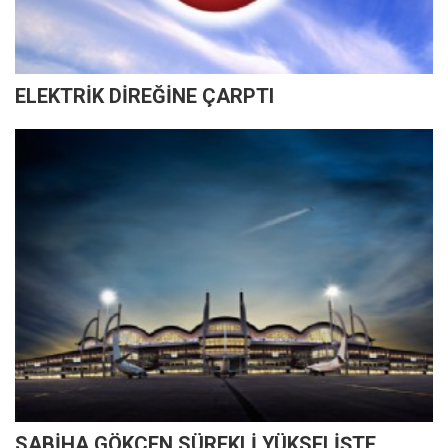
ELEKTRİK DİREĞİNE ÇARPTI
SABİHA GÖKÇEN SÜREKLİ YÜKSELİŞTE