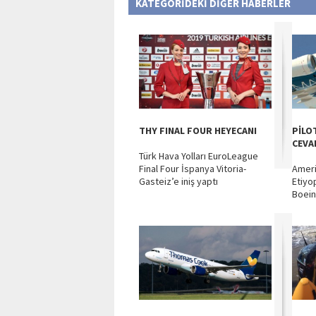
KATEGORİDEKİ DİĞER HABERLER
THY FINAL FOUR HEYECANI
PİLO
CEVA
Türk Hava Yolları EuroLeague
Final Four İspanya Vitoria-
Americ
Gasteiz’e iniş yaptı
Etiyo
Boeing