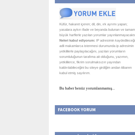
Küfür, hakaret içeren; dil, din, ırk ayrımı yapan;
yasalara aykırı ifade ve beyanda bulunan ve tamam
büyük harflerle yazılan yorumlar yayınlanmayacaktı
Neleri kabul ediyorum:
IP adresimin kaydedileceği
adli makamlarca istenmesi durumunda ip adresimin
yetkililerle paylaşılacağını, yazılan yorumların
sorumluluğunun tarafıma ait olduğunu, yazımın,
yetkililerce, fikrim sorulmaksızın yayından
kaldırılabileceğini bu siteye girdiğim andan itibaren
kabul etmiş sayılırım.
Bu haber henüz yorumlanmamış...
FACEBOOK YORUM