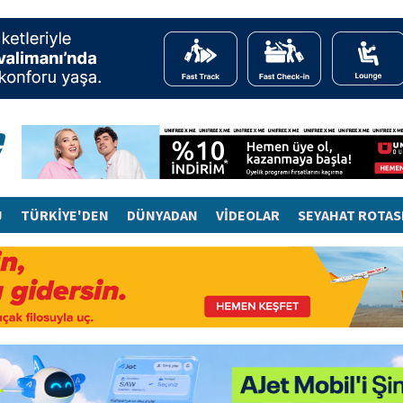
J
TÜRKİYE'DEN
DÜNYADAN
VİDEOLAR
SEYAHAT ROTAS