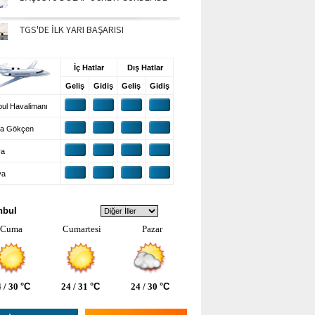
TGS'DE İLK YARI BAŞARISI
UŞ BİLGİLERİ
İç Hatlar
Dış Hatlar
Geliş
Gidiş
Geliş
Gidiş
ul Havalimanı
a Gökçen
ra
ya
VA DURUMU
nbul
Cuma
Cumartesi
Pazar
 / 30
°C
24 / 31
°C
24 / 30
°C