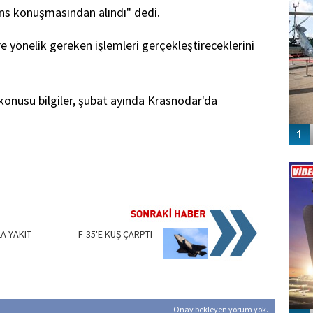
ns konuşmasından alındı" dedi.
ere yönelik gereken işlemleri gerçekleştireceklerini
konusu bilgiler, şubat ayında Krasnodar'da
Vİ
ENGEL
A YAKIT
F-35'E KUŞ ÇARPTI
Onay bekleyen yorum yok.