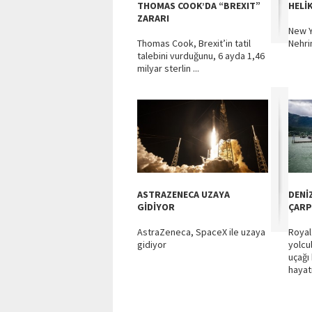
THOMAS COOK’DA “BREXIT”
HELİ
ZARARI
New Y
Thomas Cook, Brexit’in tatil
Nehri
talebini vurduğunu, 6 ayda 1,46
milyar sterlin ...
ASTRAZENECA UZAYA
DENİ
GİDİYOR
ÇARP
AstraZeneca, SpaceX ile uzaya
Royal
gidiyor
yolcul
uçağı 
hayat