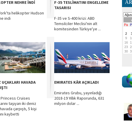
AR
KOPTER NEHRE İNDİ
F-35 TESLİMATINI ENGELLEME
TASARISI
ork'ta helikopter Hudson
ne indi
F-35 ve S-400 krizi: ABD
Temsilciler Meclisi'nin alt
komitesinden Türkiye'ye ...
Z UÇAKLARI HAVADA
EMIRATES KÂR AÇIKLADI
IŞTI
Emirates Grubu, yayınladığı
 Princess Cruises
2018-19 Yıllık Raporunda, 631
arını taşıyan iki deniz
milyon dolar ...
havada çarpıştı, 5 kişi
ını kaybetti