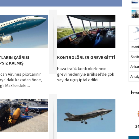
UÇ
İstanb
TLARIN ÇAĞRISI
KONTROLÖRLER GREVE GİTTİ
Sabih
PSIZ KALMIŞ
Anka
Hava trafik kontrolörlerinin
an Airlines pilotlarının
grevi nedeniyle Brüksel'de çok
Antal
pya'daki kazadan önce,
sayıda uçuş iptal edildi
HA
'i Max'lerdeki ...
İsta
24