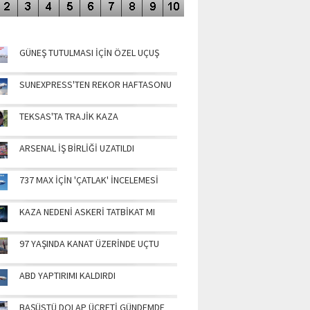
NÜN MANŞETLERİ
GÜNEŞ TUTULMASI İÇİN ÖZEL UÇUŞ
SUNEXPRESS'TEN REKOR HAFTASONU
TEKSAS'TA TRAJİK KAZA
ARSENAL İŞ BİRLİĞİ UZATILDI
737 MAX İÇİN 'ÇATLAK' İNCELEMESİ
KAZA NEDENİ ASKERİ TATBİKAT MI
97 YAŞINDA KANAT ÜZERİNDE UÇTU
ABD YAPTIRIMI KALDIRDI
BAŞÜSTÜ DOLAP ÜCRETİ GÜNDEMDE