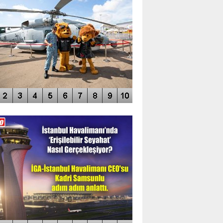
DEO GALERİ
LERİN AŞILDIĞI HAVALİMANI