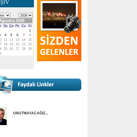
ŞİV
UNUTMAYACAĞIZ...
Onur Güntürkün