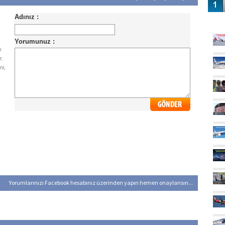
GÜ
ı
r.
ni,
Yorumlarınızı Facebook hesabınız üzerinden yapın hemen onaylansın...