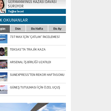
GERMANWINGS KAZASI DAVASI
SÜRÜYOR
Tuğba İncel
K OKUNANLAR
737 MAX İÇİN 'ÇATLAK' İNCELEMESİ
TEKSAS’TA TRAJİK KAZA
ARSENAL İŞ BİRLİĞİ UZATILDI
SUNEXPRESS'TEN REKOR HAFTASONU
GÜNEŞ TUTULMASI İÇİN ÖZEL UÇUŞ
TO GALERİ
APUR AIRSHOW-2020