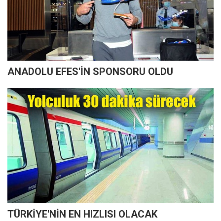
ANADOLU EFES'İN SPONSORU OLDU
TÜRKİYE'NİN EN HIZLISI OLACAK