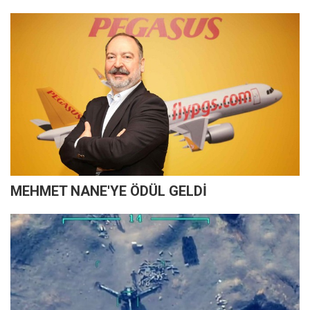
MEHMET NANE'YE ÖDÜL GELDİ