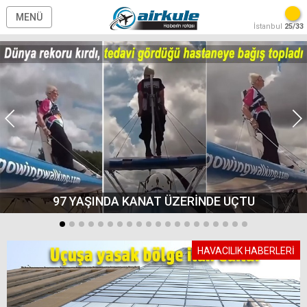
MENÜ
İstanbul
25/33
97 YAŞINDA KANAT ÜZERİNDE UÇTU
HAVACILIK HABERLERİ