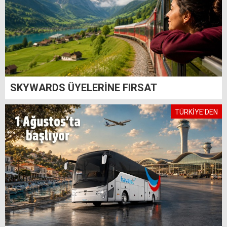
SKYWARDS ÜYELERİNE FIRSAT
TÜRKİYE'DEN