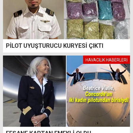
PİLOT UYUŞTURUCU KURYESİ ÇIKTI
HAVACILIK HABERLERİ