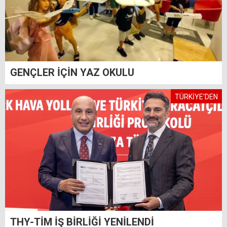
GENÇLER İÇİN YAZ OKULU
TÜRKİYE'DEN
THY-TİM İŞ BİRLİĞİ YENİLENDİ