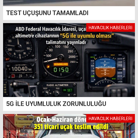
TEST UÇUŞUNU TAMAMLADI
HAVACILIK HABERLERİ
5G İLE UYUMLULUK ZORUNLULUĞU
HAVACILIK HABERLERİ