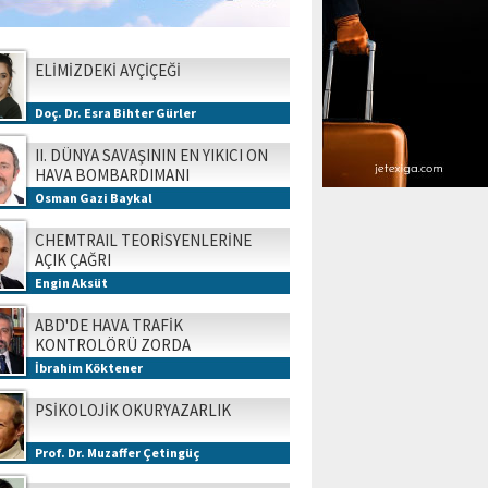
ELİMİZDEKİ AYÇİÇEĞİ
Doç. Dr. Esra Bihter Gürler
II. DÜNYA SAVAŞININ EN YIKICI ON
HAVA BOMBARDIMANI
Osman Gazi Baykal
CHEMTRAIL TEORİSYENLERİNE
AÇIK ÇAĞRI
Engin Aksüt
ABD'DE HAVA TRAFİK
KONTROLÖRÜ ZORDA
İbrahim Köktener
PSİKOLOJİK OKURYAZARLIK
Prof. Dr. Muzaffer Çetingüç