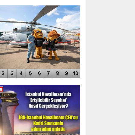
TO GALERİ
APUR AIRSHOW-2020
DEO GALERİ
LERİN AŞILDIĞI HAVALİMANI