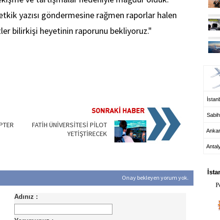
tetkik yazısı göndermesine rağmen raporlar halen
r bilirkişi heyetinin raporunu bekliyoruz."
UÇ
İstanb
Sabih
PTER
FATİH ÜNİVERSİTESİ PİLOT
Anka
YETİŞTİRECEK
Antal
HA
İsta
Onay bekleyen yorum yok.
P