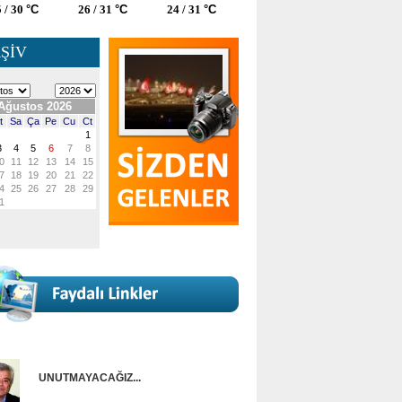
 / 30
°C
26 / 31
°C
24 / 31
°C
ŞİV
UNUTMAYACAĞIZ...