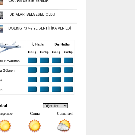
CHANGİ'DE BİR YENİLİK
İDDİALAR ‘BELGESEL' OLDU
BOEING 737-7'YE SERTİFİKA VERİLDİ
UŞ BİLGİLERİ
İç Hatlar
Dış Hatlar
Geliş
Gidiş
Geliş
Gidiş
ul Havalimanı
a Gökçen
ra
ya
VA DURUMU
nbul
erşembe
Cuma
Cumartesi