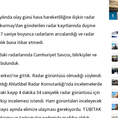
ılında olay günü hava hareketliliğine ilişkin radar
GÜ
elkurmay'dan gönderilen radar kayıtlarında düşme
37 saniye boyunca radarların arızalandığı ve radar
ılık buna itibar etmedi.
i radarlarında Cumhuriyet Savcısı, bilirkişiler ve
 bulunduk.
kezi'ne gittik. Radar görüntüsü olmadığı söylendi.
lığı Ahlatlıbel Radar Komutanlığı'nda incelemelerde
ki kayıp 4 dakika 34 saniyelik radar görüntüsü için
irkişi incelemesi istendi. Ham görüntüleri inceleyecek
 Mayıs ayında elimize ulaşması gerekiyordu. TÜBİTAK
ekişme ve tartışmalar nedeniyle mağdur olduk.