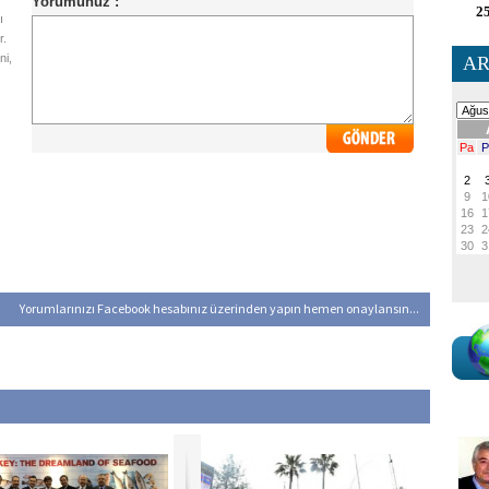
25
ı
r.
ni,
AR
Yorumlarınızı Facebook hesabınız üzerinden yapın hemen onaylansın...