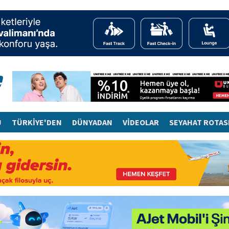
J
TÜRKİYE'DEN
DÜNYADAN
VİDEOLAR
SEYAHAT ROTAS