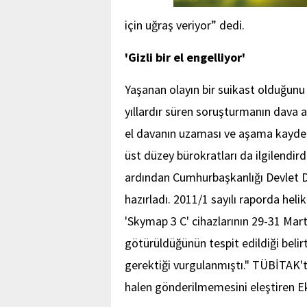
için uğraş veriyor” dedi.
'Gizli bir el engelliyor'
Yaşanan olayın bir suikast olduğunu 
yıllardır süren soruşturmanın dava 
el davanın uzaması ve aşama kaydedi
üst düzey bürokratları da ilgilendir
ardından Cumhurbaşkanlığı Devlet D
hazırladı. 2011/1 sayılı raporda hel
'Skymap 3 C' cihazlarının 29-31 Mart
götürüldüğünün tespit edildiği beli
gerektiği vurgulanmıştı." TÜBİTAK'ta
halen gönderilmemesini eleştiren Ek