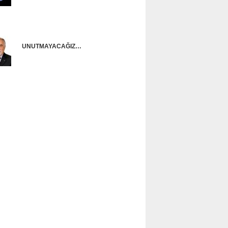
Onur Güntürkün
UNUTMAYACAĞIZ…
Ünal Başusta