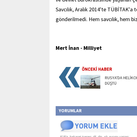
Savcılık, Aralık 2014'te TÜBİTAK'a 
gönderilmedi. Hem savcılık, hem bizle
Mert İnan - Milliyet
RUSYA'DA HELİKO
DÜŞTÜ
YORUMLAR
Küfür, hakaret içeren; dil, din, ırk ayrımı yapan;