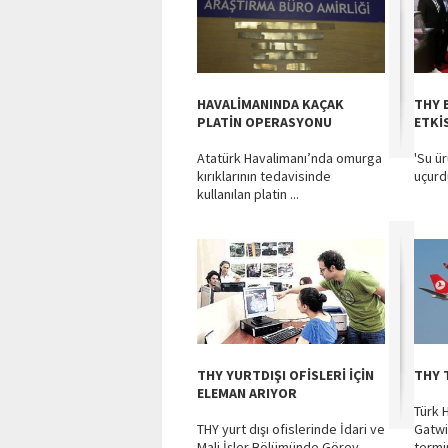
HAVALİMANINDA KAÇAK
THY 
PLATİN OPERASYONU
ETKİ
Atatürk Havalimanı’nda omurga
'Su ü
kırıklarının tedavisinde
uçurd
kullanılan platin ...
THY YURTDIŞI OFİSLERİ İÇİN
THY 
ELEMAN ARIYOR
Türk 
THY yurt dışı ofislerinde İdari ve
Gatwi
Mali İşler Bölümünde Görev
termin