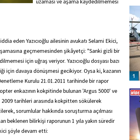
uzaması ve aşama kaydedilmemesi
FO
SİNG
iddia eden Yazıcıoğlu ailesinin avukatı Selami Ekici,
aşamasına geçmemesinden şikâyetçi: "Sanki gizli bir
lmemesi için uğraş veriyor. Yazıcıoğlu dosyası bazı
diği için davaya dönüşmesi gecikiyor. Oysa ki, kazanın
enetleme Kurulu 21.01.2011 tarihinde bir rapor
Vİ
ikopter enkazının kokpitinde bulunan 'Argus 5000' ve
ENGEL
 2009 tarihleri arasında kokpitten sökülerek
rtilerek, sorumlular hakkında soruşturma açılması
n beklenen bilirkişi raporunun 1 yıla yakın süredir
ici şöyle devam etti: