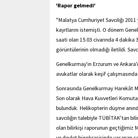
'Rapor gelmedi'
"Malatya Cumhuriyet Savcılığı 2011 y
kayıtlarını istemişti. O dönem Gen
saati olan 15.03 civarında 4 dakika 
görüntülerinin olmadığı iletildi. Savc
Genelkurmay'ın Erzurum ve Ankara'dak
avukatlar olarak keşif çalışmasında
Sonrasında Genelkurmay Harekât Mer
Son olarak Hava Kuvvetleri Komutan
bulunduk. Helikopterin düşme anında
savcılığın talebiyle TÜBİTAK'tan bil
olan bilirkişi raporunun geçtiğimiz
ve devlet bürokrasisinde yaşanan ç