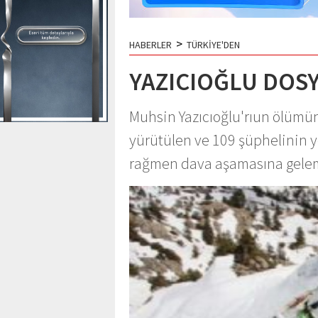
>
HABERLER
TÜRKİYE'DEN
YAZICIOĞLU DOSY
Muhsin Yazıcıoğlu'rıun ölümüne
yürütülen ve 109 şüphelinin y
rağmen dava aşamasına gele