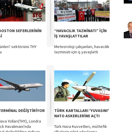
BOSTON SEFERLERİNİN
“HAVACILIK TAZMİNATI” İÇİN
Sİ
İŞ YAVAŞLATTILAR
rünleri' sektörünü THY
Meteoroloji çalışanları, havacılık
u
tazminatı için iş yavaşlattı
TERMİNAL DEĞİŞTİRİYOR
TÜRK KARTALLARI 'YUVASINI'
NATO ASKERLERİNE AÇTI
Hava Yolları(THY), Londra
ck Havalimanı'nda
Türk Hava Kuvvetleri, müttefik
al değişikliğine gidiyor
ülkelerin pilot adaylarına