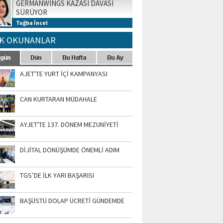
GERMANWINGS KAZASI DAVASI
SÜRÜYOR
Tuğba İncel
K OKUNANLAR
AJET'TE YURT İÇİ KAMPANYASI
CAN KURTARAN MÜDAHALE
AYJET'TE 137. DÖNEM MEZUNİYETİ
DİJİTAL DÖNÜŞÜMDE ÖNEMLİ ADIM
TGS’DE İLK YARI BAŞARISI
BAŞÜSTÜ DOLAP ÜCRETİ GÜNDEMDE