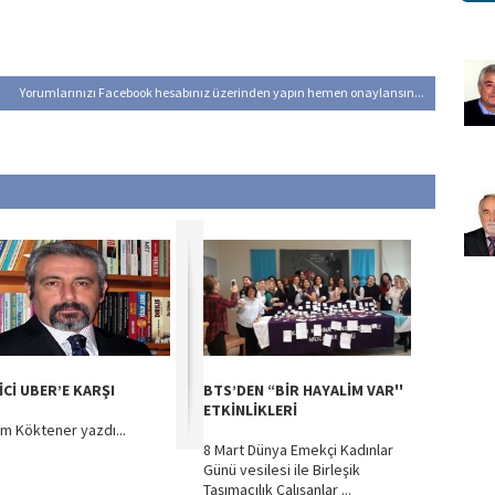
Yorumlarınızı Facebook hesabınız üzerinden yapın hemen onaylansın...
İCİ UBER’E KARŞI
BTS’DEN “BİR HAYALİM VAR''
ETKİNLİKLERİ
im Köktener yazdı...
8 Mart Dünya Emekçi Kadınlar
Günü vesilesi ile Birleşik
Taşımacılık Çalışanlar ...