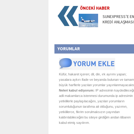
SUNEXPRESS’E EN
KREDİ ANLAŞMASI
YORUMLAR
Küfür, hakaret içeren; dil, din, ırk ayrımı yapan;
yasalara aykırı ifade ve beyanda bulunan ve tamam
büyük harflerle yazılan yorumlar yayınlanmayacaktı
Neleri kabul ediyorum:
IP adresimin kaydedileceği
adli makamlarca istenmesi durumunda ip adresimin
yetkililerle paylaşılacağını, yazılan yorumların
sorumluluğunun tarafıma ait olduğunu, yazımın,
yetkililerce, fikrim sorulmaksızın yayından
kaldırılabileceğini bu siteye girdiğim andan itibaren
kabul etmiş sayılırım.