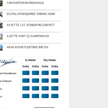
CAN KURTARAN MÜDAHALE
DİJİTAL DÖNÜŞÜMDE ÖNEMLİ ADIM
AYJET'TE 137. DÖNEM MEZUNİYETİ
AJET'TE YURT İÇİ KAMPANYASI
HAVA KUVVETLERİ'NDE BİR İLK
UŞ BİLGİLERİ
İç Hatlar
Dış Hatlar
Geliş
Gidiş
Geliş
Gidiş
ul Havalimanı
a Gökçen
ra
ya
VA DURUMU