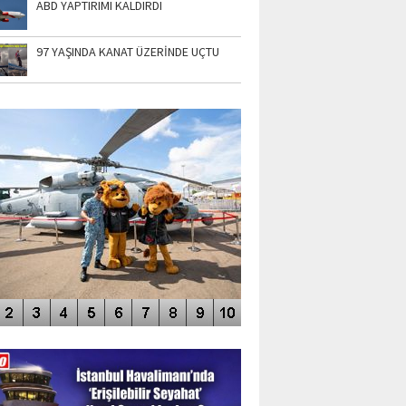
ABD YAPTIRIMI KALDIRDI
97 YAŞINDA KANAT ÜZERİNDE UÇTU
TO GALERİ
APUR AIRSHOW-2020
DEO GALERİ
LERİN AŞILDIĞI HAVALİMANI