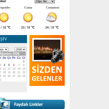
nbul
erşembe
Cuma
Cumartesi
 / 31
°C
23 / 31
°C
24 / 31
°C
ŞİV