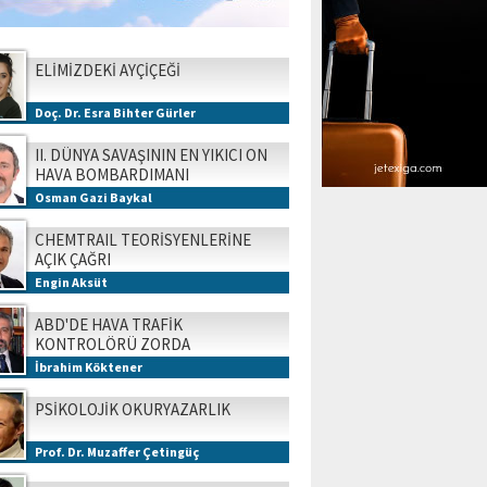
ELİMİZDEKİ AYÇİÇEĞİ
Doç. Dr. Esra Bihter Gürler
II. DÜNYA SAVAŞININ EN YIKICI ON
HAVA BOMBARDIMANI
Osman Gazi Baykal
CHEMTRAIL TEORİSYENLERİNE
AÇIK ÇAĞRI
Engin Aksüt
ABD'DE HAVA TRAFİK
KONTROLÖRÜ ZORDA
İbrahim Köktener
PSİKOLOJİK OKURYAZARLIK
Prof. Dr. Muzaffer Çetingüç