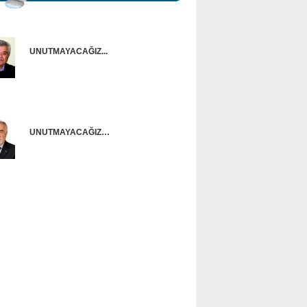
UNUTMAYACAĞIZ...
Onur Güntürkün
UNUTMAYACAĞIZ…
Ünal Başusta