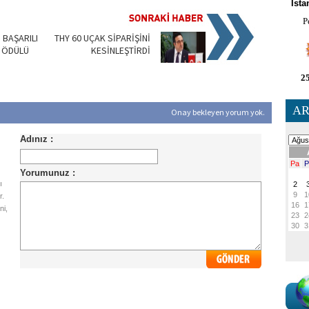
İsta
P
 BAŞARILI
THY 60 UÇAK SİPARİŞİNİ
 ÖDÜLÜ
KESİNLEŞTİRDİ
25
AR
Onay bekleyen yorum yok.
ı
r.
ni,