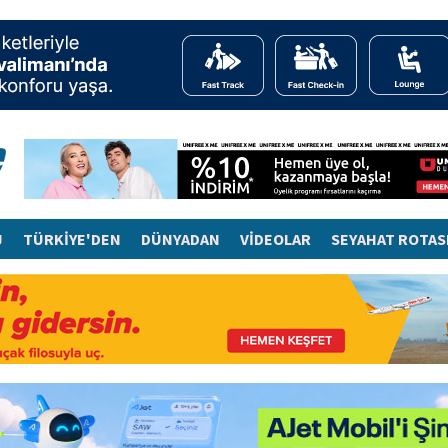
J
TÜRKİYE'DEN
DÜNYADAN
VİDEOLAR
SEYAHAT ROTAS