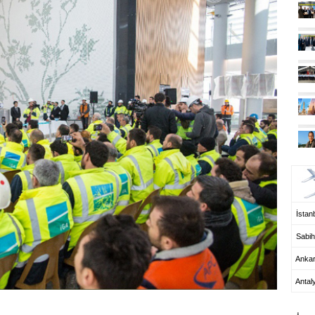
UÇ
İstanb
Sabih
Anka
Antal
HA