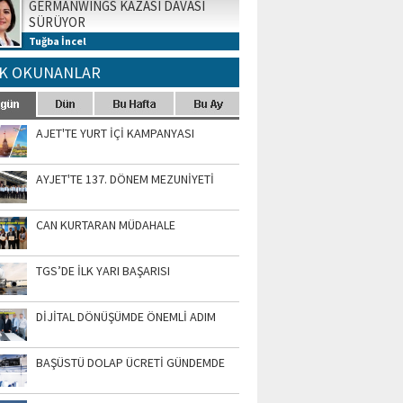
GERMANWINGS KAZASI DAVASI
SÜRÜYOR
Tuğba İncel
K OKUNANLAR
AJET'TE YURT İÇİ KAMPANYASI
AYJET'TE 137. DÖNEM MEZUNİYETİ
CAN KURTARAN MÜDAHALE
TGS’DE İLK YARI BAŞARISI
DİJİTAL DÖNÜŞÜMDE ÖNEMLİ ADIM
BAŞÜSTÜ DOLAP ÜCRETİ GÜNDEMDE