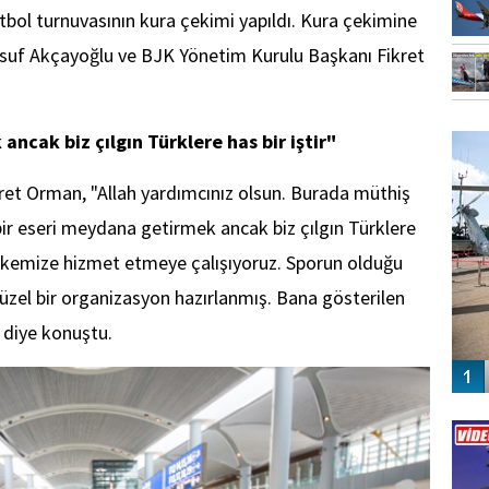
tbol turnuvasının kura çekimi yapıldı. Kura çekimine
usuf Akçayoğlu ve BJK Yönetim Kurulu Başkanı Fikret
FO
ancak biz çılgın Türklere has bir iştir"
SİNG
et Orman, "Allah yardımcınız olsun. Burada müthiş
bir eseri meydana getirmek ancak biz çılgın Türklere
 ülkemize hizmet etmeye çalışıyoruz. Sporun olduğu
güzel bir organizasyon hazırlanmış. Bana gösterilen
 diye konuştu.
Vİ
ENGEL